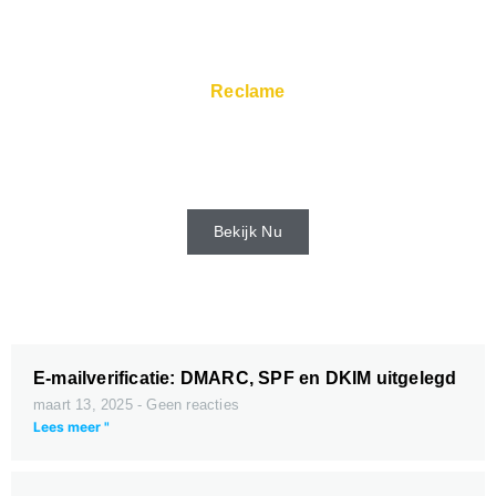
Reclame
Snelle servers en Super Service zijn
beschikbaar via de webhost.
Bekijk Nu
E-mailverificatie: DMARC, SPF en DKIM uitgelegd
maart 13, 2025
Geen reacties
Lees meer "