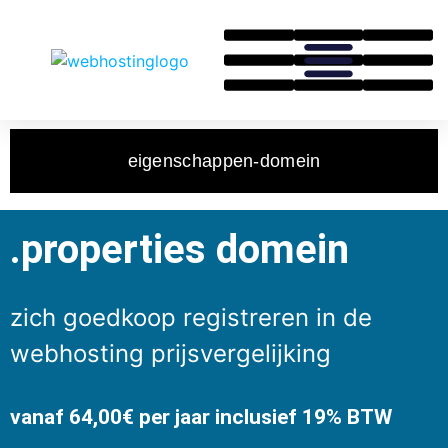
eigenschappen-domein
.properties domein
zich goedkoop registreren in de
webhosting prijsvergelijking
vanaf 64,00€ per jaar inclusief 19% BTW