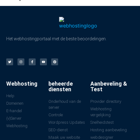
Het webhostingportaal met de beste beoordelingen.
Webhosting
beheerde
Aanbeveling &
diensten
Test
Help
Onderhoud van de
Provider directory
Domeinen
server
Webhosting
E-handel
Controle
vergelijking
(v)Server
Wordpress Updates
Snelheidstest
Webhosting
SEO-dienst
Hosting aanbeveling
Maak uw website
webdesigner