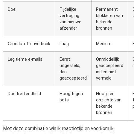
Doel
Tijdelijke
Permanent
vertraging
blokkeren van
van nieuwe
bekende
afzender
bronnen
Grondstoffenverbruik
Laag
Medium
Legitieme e-mails
Eerst
Onmiddellijk
uitgesteld,
geaccepteerd
dan
indien niet
geaccepteerd
vermeld
Doeltreffendheid
Hoog tegen
Hoog ten
bots
opzichte van
bekende
bronnen
Met deze combinatie win ik reactietijd en voorkom ik