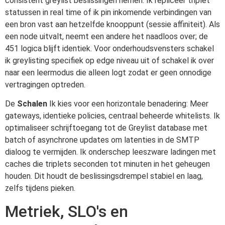
consistent greylist beslissingen nemen. Ik repliceer triplet
statussen in real time of ik pin inkomende verbindingen van
een bron vast aan hetzelfde knooppunt (sessie affiniteit). Als
een node uitvalt, neemt een andere het naadloos over; de
451 logica blijft identiek. Voor onderhoudsvensters schakel
ik greylisting specifiek op edge niveau uit of schakel ik over
naar een leermodus die alleen logt zodat er geen onnodige
vertragingen optreden.
De
Schalen
Ik kies voor een horizontale benadering: Meer
gateways, identieke policies, centraal beheerde whitelists. Ik
optimaliseer schrijftoegang tot de Greylist database met
batch of asynchrone updates om latenties in de SMTP
dialoog te vermijden. Ik onderschep leeszware ladingen met
caches die triplets seconden tot minuten in het geheugen
houden. Dit houdt de beslissingsdrempel stabiel en laag,
zelfs tijdens pieken.
Metriek, SLO's en