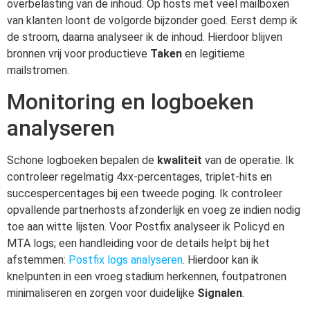
overbelasting van de inhoud. Op hosts met veel mailboxen
van klanten loont de volgorde bijzonder goed. Eerst demp ik
de stroom, daarna analyseer ik de inhoud. Hierdoor blijven
bronnen vrij voor productieve
Taken
en legitieme
mailstromen.
Monitoring en logboeken
analyseren
Schone logboeken bepalen de
kwaliteit
van de operatie. Ik
controleer regelmatig 4xx-percentages, triplet-hits en
succespercentages bij een tweede poging. Ik controleer
opvallende partnerhosts afzonderlijk en voeg ze indien nodig
toe aan witte lijsten. Voor Postfix analyseer ik Policyd en
MTA logs; een handleiding voor de details helpt bij het
afstemmen:
Postfix logs analyseren
. Hierdoor kan ik
knelpunten in een vroeg stadium herkennen, foutpatronen
minimaliseren en zorgen voor duidelijke
Signalen
.