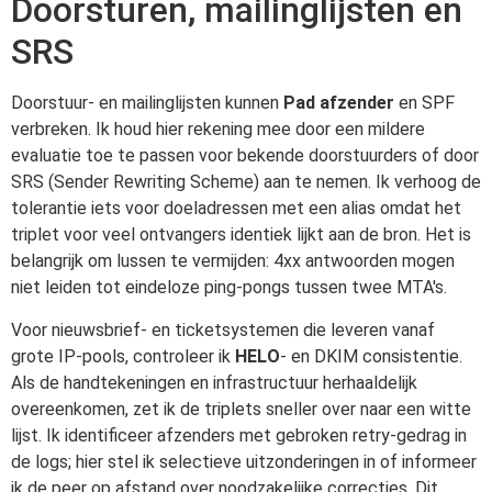
Doorsturen, mailinglijsten en
SRS
Doorstuur- en mailinglijsten kunnen
Pad afzender
en SPF
verbreken. Ik houd hier rekening mee door een mildere
evaluatie toe te passen voor bekende doorstuurders of door
SRS (Sender Rewriting Scheme) aan te nemen. Ik verhoog de
tolerantie iets voor doeladressen met een alias omdat het
triplet voor veel ontvangers identiek lijkt aan de bron. Het is
belangrijk om lussen te vermijden: 4xx antwoorden mogen
niet leiden tot eindeloze ping-pongs tussen twee MTA's.
Voor nieuwsbrief- en ticketsystemen die leveren vanaf
grote IP-pools, controleer ik
HELO
- en DKIM consistentie.
Als de handtekeningen en infrastructuur herhaaldelijk
overeenkomen, zet ik de triplets sneller over naar een witte
lijst. Ik identificeer afzenders met gebroken retry-gedrag in
de logs; hier stel ik selectieve uitzonderingen in of informeer
ik de peer op afstand over noodzakelijke correcties. Dit