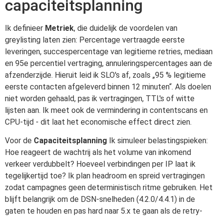
capaciteitsplanning
Ik definieer
Metriek
, die duidelijk de voordelen van
greylisting laten zien: Percentage vertraagde eerste
leveringen, succespercentage van legitieme retries, mediaan
en 95e percentiel vertraging, annuleringspercentages aan de
afzenderzijde. Hieruit leid ik SLO's af, zoals „95 % legitieme
eerste contacten afgeleverd binnen 12 minuten“. Als doelen
niet worden gehaald, pas ik vertragingen, TTL's of witte
lijsten aan. Ik meet ook de vermindering in contentscans en
CPU-tijd - dit laat het economische effect direct zien.
Voor de
Capaciteitsplanning
Ik simuleer belastingspieken:
Hoe reageert de wachtrij als het volume van inkomend
verkeer verdubbelt? Hoeveel verbindingen per IP laat ik
tegelijkertijd toe? Ik plan headroom en spreid vertragingen
zodat campagnes geen deterministisch ritme gebruiken. Het
blijft belangrijk om de DSN-snelheden (4.2.0/4.4.1) in de
gaten te houden en pas hard naar 5.x te gaan als de retry-