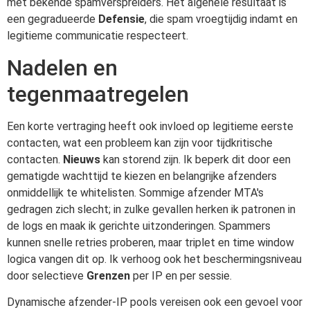
met bekende spamverspreiders. Het algehele resultaat is
een gegradueerde
Defensie
, die spam vroegtijdig indamt en
legitieme communicatie respecteert.
Nadelen en
tegenmaatregelen
Een korte vertraging heeft ook invloed op legitieme eerste
contacten, wat een probleem kan zijn voor tijdkritische
contacten.
Nieuws
kan storend zijn. Ik beperk dit door een
gematigde wachttijd te kiezen en belangrijke afzenders
onmiddellijk te whitelisten. Sommige afzender MTA's
gedragen zich slecht; in zulke gevallen herken ik patronen in
de logs en maak ik gerichte uitzonderingen. Spammers
kunnen snelle retries proberen, maar triplet en time window
logica vangen dit op. Ik verhoog ook het beschermingsniveau
door selectieve
Grenzen
per IP en per sessie.
Dynamische afzender-IP pools vereisen ook een gevoel voor