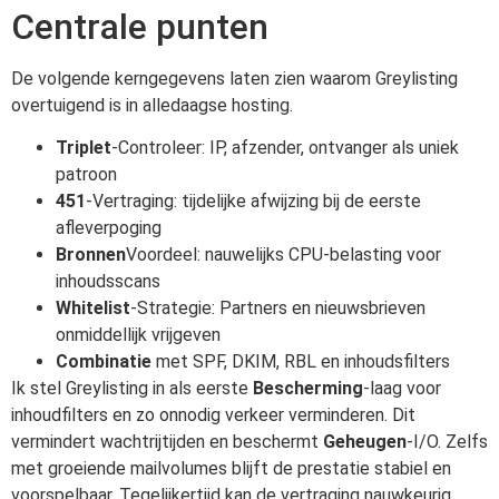
Centrale punten
De volgende kerngegevens laten zien waarom Greylisting
overtuigend is in alledaagse hosting.
Triplet
-Controleer: IP, afzender, ontvanger als uniek
patroon
451
-Vertraging: tijdelijke afwijzing bij de eerste
afleverpoging
Bronnen
Voordeel: nauwelijks CPU-belasting voor
inhoudsscans
Whitelist
-Strategie: Partners en nieuwsbrieven
onmiddellijk vrijgeven
Combinatie
met SPF, DKIM, RBL en inhoudsfilters
Ik stel Greylisting in als eerste
Bescherming
-laag voor
inhoudfilters en zo onnodig verkeer verminderen. Dit
vermindert wachtrijtijden en beschermt
Geheugen
-I/O. Zelfs
met groeiende mailvolumes blijft de prestatie stabiel en
voorspelbaar. Tegelijkertijd kan de vertraging nauwkeurig