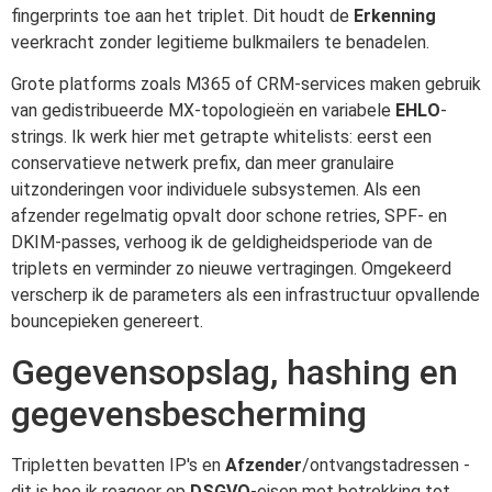
fingerprints toe aan het triplet. Dit houdt de
Erkenning
veerkracht zonder legitieme bulkmailers te benadelen.
Grote platforms zoals M365 of CRM-services maken gebruik
van gedistribueerde MX-topologieën en variabele
EHLO
-
strings. Ik werk hier met getrapte whitelists: eerst een
conservatieve netwerk prefix, dan meer granulaire
uitzonderingen voor individuele subsystemen. Als een
afzender regelmatig opvalt door schone retries, SPF- en
DKIM-passes, verhoog ik de geldigheidsperiode van de
triplets en verminder zo nieuwe vertragingen. Omgekeerd
verscherp ik de parameters als een infrastructuur opvallende
bouncepieken genereert.
Gegevensopslag, hashing en
gegevensbescherming
Tripletten bevatten IP's en
Afzender
/ontvangstadressen -
dit is hoe ik reageer op
DSGVO
-eisen met betrekking tot