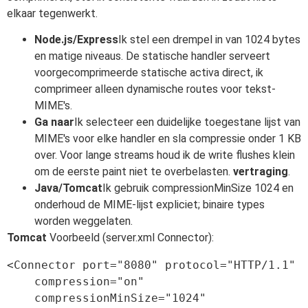
elkaar tegenwerkt.
Node.js/Express
Ik stel een drempel in van 1024 bytes
en matige niveaus. De statische handler serveert
voorgecomprimeerde statische activa direct, ik
comprimeer alleen dynamische routes voor tekst-
MIME's.
Ga naar
Ik selecteer een duidelijke toegestane lijst van
MIME's voor elke handler en sla compressie onder 1 KB
over. Voor lange streams houd ik de write flushes klein
om de eerste paint niet te overbelasten.
vertraging
.
Java/Tomcat
Ik gebruik compressionMinSize 1024 en
onderhoud de MIME-lijst expliciet; binaire types
worden weggelaten.
Tomcat
Voorbeeld (server.xml Connector):
<Connector port="8080" protocol="HTTP/1.1"

    compression="on"

    compressionMinSize="1024"
