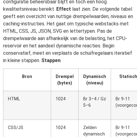
configuratie beheersbaar blijft en toch een hoog
kwaliteitsniveau bereikt.
Effect
laat zien. De volgende tabel
geeft een overzicht van nuttige drempelwaarden, niveaus en
caching-instructies. Het gaat om typische webstacks met
HTML, CSS, JS, JSON, SVG en lettertypen. Pas de
drempelwaarde aan afhankelijk van de belasting, het CPU-
reservoir en het aandeel dynamische reacties. Begin
conservatief, meet en verplaats de schuifregelaars iteratief
in kleine stappen.
Stappen
.
Bron
Drempel
Dynamisch
Statisch
(bytes)
(niveau)
HTML
1024
Br 3–4 / Gz
Br 9-11
5–6
(voorgeco
CSS/JS
1024
Zelden
Br 9-11
dynamisch
(voorgeco