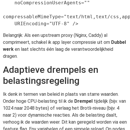
    noCompressionUserAgents=""

compressableMimeType="text/html,text/css,app
    URIEncoding="UTF-8" />
Belangrijk: Als een upstream proxy (Nginx, Caddy) al
comprimeert, schakel ik app layer compressie uit om
Dubbel
werk
en laat slechts één laag de verantwoordelijkheid
dragen.
Adaptieve drempels en
belastingsregeling
Ik denk in termen van beleid in plaats van starre waarden.
Onder hoge CPU-belasting til ik de
Drempel
tijdelijk (bijv. van
1024 naar 2048 bytes) of verlaag het Brotli-niveau (bijv. 4
naar 2) voor dynamische reacties. Als de belasting daalt,
verhoog ik de waarden weer. Dit kan geregeld worden via een
feature flag, Env variabelen of een simpele reload. Op nodes