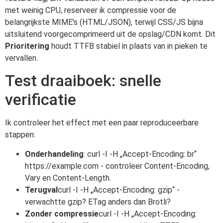
met weinig CPU, reserveer ik compressie voor de
belangrijkste MIME's (HTML/JSON), terwijl CSS/JS bijna
uitsluitend voorgecomprimeerd uit de opslag/CDN komt. Dit
Prioritering
houdt TTFB stabiel in plaats van in pieken te
vervallen.
Test draaiboek: snelle
verificatie
Ik controleer het effect met een paar reproduceerbare
stappen:
Onderhandeling
: curl -I -H „Accept-Encoding: br“
https://example.com - controleer Content-Encoding,
Vary en Content-Length.
Terugval
curl -I -H „Accept-Encoding: gzip“ -
verwachtte gzip? ETag anders dan Brotli?
Zonder compressie
curl -I -H „Accept-Encoding: