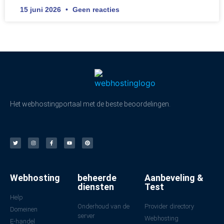
15 juni 2026
Geen reacties
Het webhostingportaal met de beste beoordelingen.
Webhosting
beheerde
Aanbeveling &
diensten
Test
Help
Onderhoud van de
Provider directory
Domeinen
server
Webhosting
E-handel