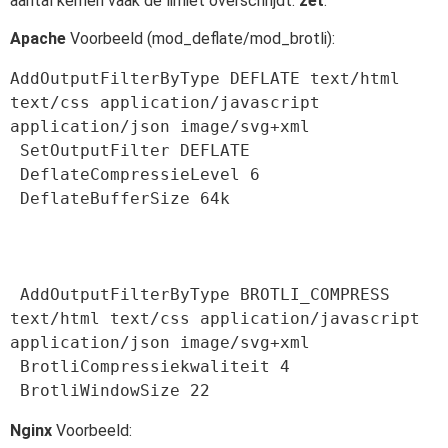
aantal kernen vaak de limiet overschrijdt.
zet
.
Apache
Voorbeeld (mod_deflate/mod_brotli):
AddOutputFilterByType DEFLATE text/html 
text/css application/javascript 
application/json image/svg+xml

 SetOutputFilter DEFLATE

 DeflateCompressieLevel 6

 DeflateBufferSize 64k

 AddOutputFilterByType BROTLI_COMPRESS 
text/html text/css application/javascript 
application/json image/svg+xml

 BrotliCompressiekwaliteit 4

 BrotliWindowSize 22
Nginx
Voorbeeld: