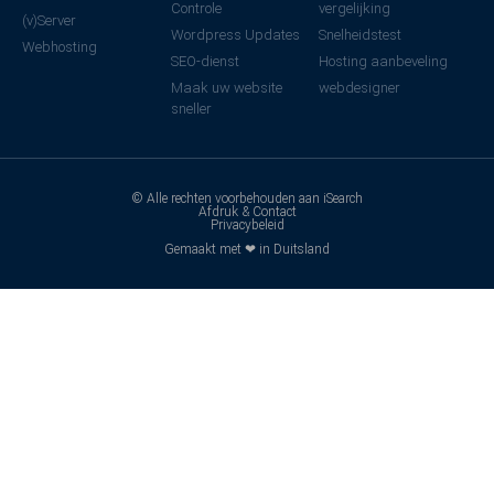
Controle
vergelijking
(v)Server
Wordpress Updates
Snelheidstest
Webhosting
SEO-dienst
Hosting aanbeveling
Maak uw website
webdesigner
sneller
© Alle rechten voorbehouden aan iSearch
Afdruk & Contact
Privacybeleid
Gemaakt met ❤ in Duitsland