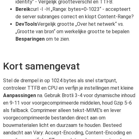
identity“ - Vergelijk grootteverschil en TTFB.
Bereik
curl -I -H „Range: bytes=0-1023“ - accepteert
de server subranges correct en klopt Content-Range?
DevTools
Vergelijk grootte „Over het netwerk“ vs.
„Grootte van bron“ om werkelijke grootte te bepalen
Besparingen
om te zien.
Kort samengevat
Stel de drempel in op 1024 bytes als snel startpunt,
controleer TTFB en CPU en verfijn je instellingen met kleine
Aanpassingen
na. Gebruik Brotli 3-4 voor dynamische inhoud
en 9-11 voor voorgecomprimeerde middelen, houd Gzip 5-6
als fallback. Comprimeer alleen tekst-MIME's en lever
voorgecomprimeerde bestanden direct aan om
bouwmaterialen licht en duurzaam te houden. Besteed
aandacht aan Vary: Accept-Encoding, Content-Encoding en