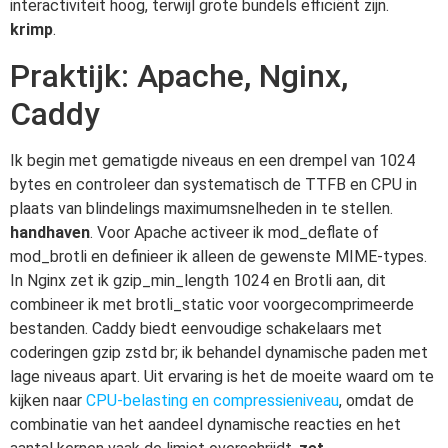
interactiviteit hoog, terwijl grote bundels efficiënt zijn.
krimp
.
Praktijk: Apache, Nginx,
Caddy
Ik begin met gematigde niveaus en een drempel van 1024
bytes en controleer dan systematisch de TTFB en CPU in
plaats van blindelings maximumsnelheden in te stellen.
handhaven
. Voor Apache activeer ik mod_deflate of
mod_brotli en definieer ik alleen de gewenste MIME-types.
In Nginx zet ik gzip_min_length 1024 en Brotli aan, dit
combineer ik met brotli_static voor voorgecomprimeerde
bestanden. Caddy biedt eenvoudige schakelaars met
coderingen gzip zstd br; ik behandel dynamische paden met
lage niveaus apart. Uit ervaring is het de moeite waard om te
kijken naar
CPU-belasting en compressieniveau
, omdat de
combinatie van het aandeel dynamische reacties en het