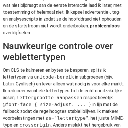
wat niet bijdraagt aan de eerste interactie laad ik later, met
toestemming of helemaal niet. Ik kapsel advertentie-, tag-
en analysescripts in zodat ze de hoofddraad niet ophouden
en de startstroom niet wordt onderbroken.
probleemloos
overblijfselen.
Nauwkeurige controle over
weblettertypen
Om CLS te kalmeren en bytes te besparen, splits ik
lettertypen via
unicode-bereik
in subgroepen (bijv.
Latijn, Cyrillisch) en lever alleen wat nodig is voor elke markt.
Ik reduceer variabele lettertypes tot de echt noodzakelijke
assen;
lettergrootte aanpassen
respectievelijk
@font-face { size-adjust: ... }
in lijn met de
fallback zodat de regelhoogtes stabiel blijven. Ik markeer
voorbelastingen met
as="lettertype"
, het juiste MIME-
type en
crossorigin
, Anders mislukt het hergebruik van