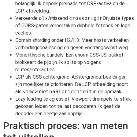
belangrijk. Ik beperk preloads tot CRP-activa en de
LCP-afbeelding.
Verkeerde
als
/missend
crossorigin
Onjuiste types
of CORS-gaten veroorzaken dubbele fetches en lege
caches.
Domain sharding onder H2/H3: Meer hosts verbreken
verbindingscoalescing en geven voorrangswinst weg.
Monolithische bundels: Een enorm CSS/JS-pakket
blokkeert de pijplijn. Ik splits op volgens
routes/interacties.
LCP als CSS achtergrond: Achtergrondafbeeldingen
zijn moeilijker te prioriteren. De LCP afbeelding hoort
als
<img>
met
haalprioriteit
in de opmaak.
Lazy loading te agressief: Viewport drempels te strak
gekozen leiden tot te laat decoderen. Ik geef de
decoder een beetje aanlooptijd.
Praktisch proces: van meten