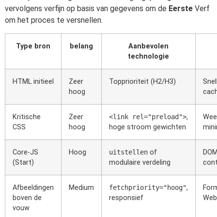
vervolgens verfijn op basis van gegevens om de
Eerste
Verf
om het proces te versnellen.
Type bron
belang
Aanbevolen
technologie
HTML initieel
Zeer
Topprioriteit (H2/H3)
Snel
hoog
cac
Kritische
Zeer
<link rel="preload">
,
Wee
CSS
hoog
hoge stroom gewichten
mini
Core-JS
Hoog
uitstellen
of
DOM
(Start)
modulaire verdeling
cont
Afbeeldingen
Medium
fetchpriority="hoog"
,
For
boven de
responsief
Web
vouw