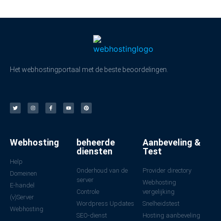
Het webhostingportaal met de beste beoordelingen.
Webhosting
beheerde
Aanbeveling &
diensten
Test
Help
Onderhoud van de
Provider directory
Domeinen
server
Webhosting
E-handel
Controle
vergelijking
(v)Server
Wordpress Updates
Snelheidstest
Webhosting
SEO-dienst
Hosting aanbeveling