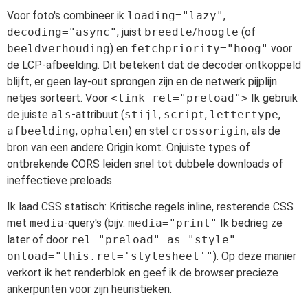
Voor foto's combineer ik
loading="lazy"
,
decoding="async"
, juist
breedte
/
hoogte
(of
beeldverhouding
) en
fetchpriority="hoog"
voor
de LCP-afbeelding. Dit betekent dat de decoder ontkoppeld
blijft, er geen lay-out sprongen zijn en de netwerk pijplijn
netjes sorteert. Voor
<link rel="preload">
Ik gebruik
de juiste
als
-attribuut (
stijl
,
script
,
lettertype
,
afbeelding
,
ophalen
) en stel
crossorigin
, als de
bron van een andere Origin komt. Onjuiste types of
ontbrekende CORS leiden snel tot dubbele downloads of
ineffectieve preloads.
Ik laad CSS statisch: Kritische regels inline, resterende CSS
met
media
-query's (bijv.
media="print"
Ik bedrieg ze
later of door
rel="preload" as="style"
onload="this.rel='stylesheet'"
). Op deze manier
verkort ik het renderblok en geef ik de browser precieze
ankerpunten voor zijn heuristieken.