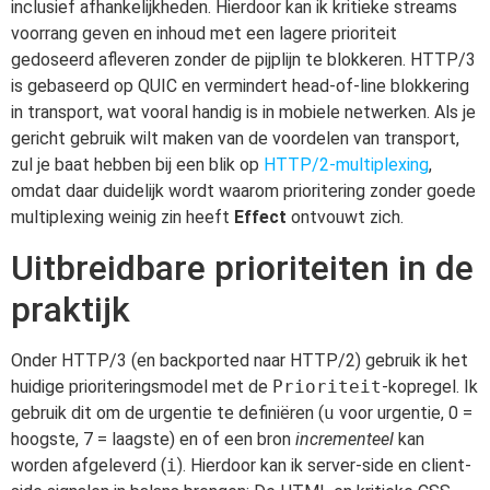
inclusief afhankelijkheden. Hierdoor kan ik kritieke streams
voorrang geven en inhoud met een lagere prioriteit
gedoseerd afleveren zonder de pijplijn te blokkeren. HTTP/3
is gebaseerd op QUIC en vermindert head-of-line blokkering
in transport, wat vooral handig is in mobiele netwerken. Als je
gericht gebruik wilt maken van de voordelen van transport,
zul je baat hebben bij een blik op
HTTP/2-multiplexing
,
omdat daar duidelijk wordt waarom prioritering zonder goede
multiplexing weinig zin heeft
Effect
ontvouwt zich.
Uitbreidbare prioriteiten in de
praktijk
Onder HTTP/3 (en backported naar HTTP/2) gebruik ik het
huidige prioriteringsmodel met de
Prioriteit
-kopregel. Ik
gebruik dit om de urgentie te definiëren (
u
voor urgentie, 0 =
hoogste, 7 = laagste) en of een bron
incrementeel
kan
worden afgeleverd (
i
). Hierdoor kan ik server-side en client-