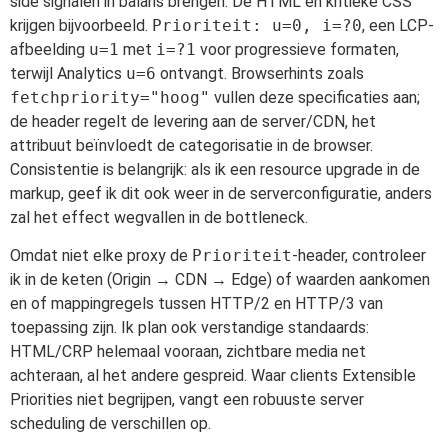
side signalen in balans brengen: De HTML en kritieke CSS
krijgen bijvoorbeeld.
Prioriteit: u=0, i=?0
, een LCP-
afbeelding
u=1
met
i=?1
voor progressieve formaten,
terwijl Analytics
u=6
ontvangt. Browserhints zoals
fetchpriority="hoog"
vullen deze specificaties aan;
de header regelt de levering aan de server/CDN, het
attribuut beïnvloedt de categorisatie in de browser.
Consistentie is belangrijk: als ik een resource upgrade in de
markup, geef ik dit ook weer in de serverconfiguratie, anders
zal het effect wegvallen in de bottleneck.
Omdat niet elke proxy de
Prioriteit
-header, controleer
ik in de keten (Origin → CDN → Edge) of waarden aankomen
en of mappingregels tussen HTTP/2 en HTTP/3 van
toepassing zijn. Ik plan ook verstandige standaards:
HTML/CRP helemaal vooraan, zichtbare media net
achteraan, al het andere gespreid. Waar clients Extensible
Priorities niet begrijpen, vangt een robuuste server
scheduling de verschillen op.