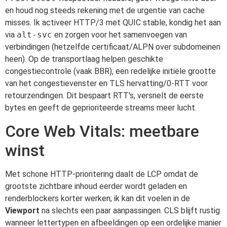
en houd nog steeds rekening met de urgentie van cache
misses. Ik activeer HTTP/3 met QUIC stable, kondig het aan
via
alt-svc
en zorgen voor het samenvoegen van
verbindingen (hetzelfde certificaat/ALPN over subdomeinen
heen). Op de transportlaag helpen geschikte
congestiecontrole (vaak BBR), een redelijke initiële grootte
van het congestievenster en TLS hervatting/0-RTT voor
retourzendingen. Dit bespaart RTT's, versnelt de eerste
bytes en geeft de geprioriteerde streams meer lucht.
Core Web Vitals: meetbare
winst
Met schone HTTP-prioritering daalt de LCP omdat de
grootste zichtbare inhoud eerder wordt geladen en
renderblockers korter werken; ik kan dit voelen in de
Viewport
na slechts een paar aanpassingen. CLS blijft rustig
wanneer lettertypen en afbeeldingen op een ordelijke manier