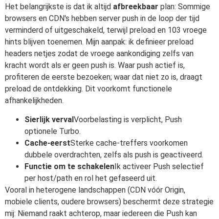
Het belangrijkste is dat ik altijd
afbreekbaar
plan: Sommige
browsers en CDN's hebben server push in de loop der tijd
verminderd of uitgeschakeld, terwijl preload en 103 vroege
hints blijven toenemen. Mijn aanpak: ik definieer preload
headers netjes zodat de vroege aankondiging zelfs van
kracht wordt als er geen push is. Waar push actief is,
profiteren de eerste bezoeken; waar dat niet zo is, draagt
preload de ontdekking. Dit voorkomt functionele
afhankelijkheden.
Sierlijk verval
Voorbelasting is verplicht, Push
optionele Turbo.
Cache-eerst
Sterke cache-treffers voorkomen
dubbele overdrachten, zelfs als push is geactiveerd.
Functie om te schakelen
Ik activeer Push selectief
per host/path en rol het gefaseerd uit.
Vooral in heterogene landschappen (CDN vóór Origin,
mobiele clients, oudere browsers) beschermt deze strategie
mij: Niemand raakt achterop, maar iedereen die Push kan