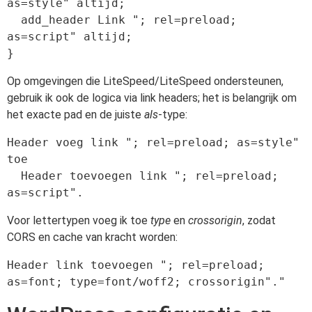
as=style" altijd;

  add_header Link "; rel=preload; 
as=script" altijd;

}
Op omgevingen die LiteSpeed/LiteSpeed ondersteunen,
gebruik ik ook de logica via link headers; het is belangrijk om
het exacte pad en de juiste
als
-type:
Header voeg link "; rel=preload; as=style" 
toe

  Header toevoegen link "; rel=preload; 
as=script".
Voor lettertypen voeg ik toe
type
en
crossorigin
, zodat
CORS en cache van kracht worden:
Header link toevoegen "; rel=preload; 
as=font; type=font/woff2; crossorigin"."