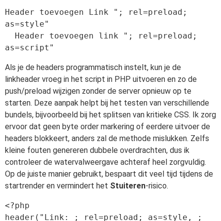
Header toevoegen Link "; rel=preload; 
as=style"

  Header toevoegen link "; rel=preload; 
Als je de headers programmatisch instelt, kun je de
linkheader vroeg in het script in PHP uitvoeren en zo de
push/preload wijzigen zonder de server opnieuw op te
starten. Deze aanpak helpt bij het testen van verschillende
bundels, bijvoorbeeld bij het splitsen van kritieke CSS. Ik zorg
ervoor dat geen byte order markering of eerdere uitvoer de
headers blokkeert, anders zal de methode mislukken. Zelfs
kleine fouten genereren dubbele overdrachten, dus ik
controleer de watervalweergave achteraf heel zorgvuldig.
Op de juiste manier gebruikt, bespaart dit veel tijd tijdens de
startrender en vermindert het
Stuiteren
-risico.
<?php

header("Link: ; rel=preload; as=style, ; 