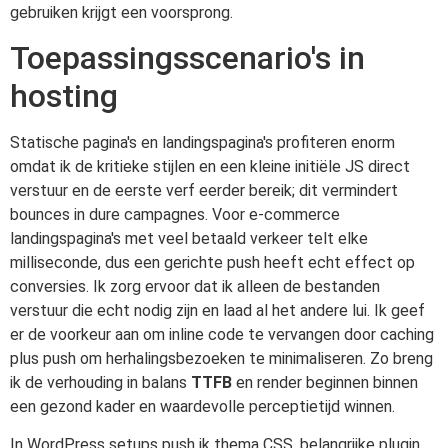
gebruiken krijgt een voorsprong.
Toepassingsscenario's in
hosting
Statische pagina's en landingspagina's profiteren enorm
omdat ik de kritieke stijlen en een kleine initiële JS direct
verstuur en de eerste verf eerder bereik; dit vermindert
bounces in dure campagnes. Voor e-commerce
landingspagina's met veel betaald verkeer telt elke
milliseconde, dus een gerichte push heeft echt effect op
conversies. Ik zorg ervoor dat ik alleen de bestanden
verstuur die echt nodig zijn en laad al het andere lui. Ik geef
er de voorkeur aan om inline code te vervangen door caching
plus push om herhalingsbezoeken te minimaliseren. Zo breng
ik de verhouding in balans
TTFB
en render beginnen binnen
een gezond kader en waardevolle perceptietijd winnen.
In WordPress setups push ik thema CSS, belangrijke plugin