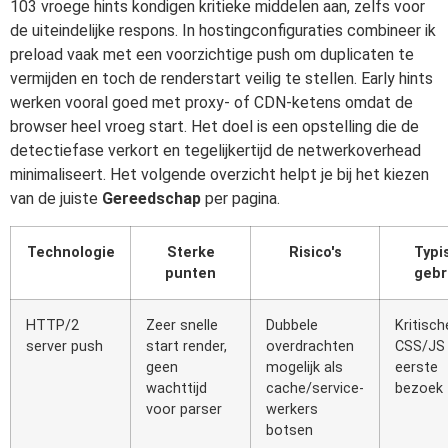
103 vroege hints kondigen kritieke middelen aan, zelfs voor
de uiteindelijke respons. In hostingconfiguraties combineer ik
preload vaak met een voorzichtige push om duplicaten te
vermijden en toch de renderstart veilig te stellen. Early hints
werken vooral goed met proxy- of CDN-ketens omdat de
browser heel vroeg start. Het doel is een opstelling die de
detectiefase verkort en tegelijkertijd de netwerkoverhead
minimaliseert. Het volgende overzicht helpt je bij het kiezen
van de juiste
Gereedschap
per pagina.
Technologie
Sterke
Risico's
Typi
punten
gebr
HTTP/2
Zeer snelle
Dubbele
Kritisch
server push
start render,
overdrachten
CSS/JS 
geen
mogelijk als
eerste
wachttijd
cache/service-
bezoek
voor parser
werkers
botsen