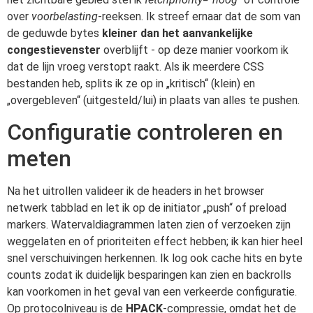
over
voorbelasting
-reeksen. Ik streef ernaar dat de som van
de geduwde bytes
kleiner dan het aanvankelijke
congestievenster
overblijft - op deze manier voorkom ik
dat de lijn vroeg verstopt raakt. Als ik meerdere CSS
bestanden heb, splits ik ze op in „kritisch“ (klein) en
„overgebleven“ (uitgesteld/lui) in plaats van alles te pushen.
Configuratie controleren en
meten
Na het uitrollen valideer ik de headers in het browser
netwerk tabblad en let ik op de initiator „push“ of preload
markers. Watervaldiagrammen laten zien of verzoeken zijn
weggelaten en of prioriteiten effect hebben; ik kan hier heel
snel verschuivingen herkennen. Ik log ook cache hits en byte
counts zodat ik duidelijk besparingen kan zien en backrolls
kan voorkomen in het geval van een verkeerde configuratie.
Op protocolniveau is de
HPACK
-compressie, omdat het de