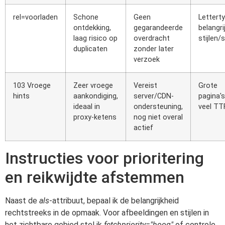
rel=voorladen
Schone
Geen
Lettert
ontdekking,
gegarandeerde
belangri
laag risico op
overdracht
stijlen/
duplicaten
zonder later
verzoek
103 Vroege
Zeer vroege
Vereist
Grote
hints
aankondiging,
server/CDN-
pagina'
ideaal in
ondersteuning,
veel TT
proxy-ketens
nog niet overal
actief
Instructies voor prioritering
en reikwijdte afstemmen
Naast de
als
-attribuut, bepaal ik de belangrijkheid
rechtstreeks in de opmaak. Voor afbeeldingen en stijlen in
het zichtbare gebied stel ik
fetchpriority="hoog"
of controle