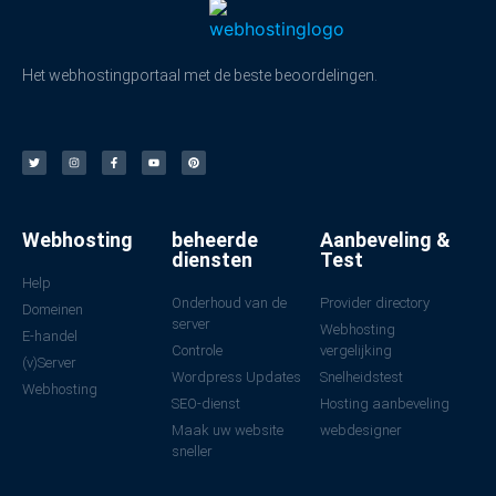
Het webhostingportaal met de beste beoordelingen.
Webhosting
beheerde
Aanbeveling &
diensten
Test
Help
Onderhoud van de
Provider directory
Domeinen
server
Webhosting
E-handel
Controle
vergelijking
(v)Server
Wordpress Updates
Snelheidstest
Webhosting
SEO-dienst
Hosting aanbeveling
Maak uw website
webdesigner
sneller