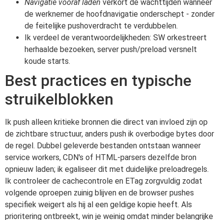
Navigatie vooraf laden
verkort de wachttijden wanneer
de werknemer de hoofdnavigatie onderschept - zonder
de feitelijke pushoverdracht te verdubbelen.
Ik verdeel de verantwoordelijkheden: SW orkestreert
herhaalde bezoeken, server push/preload versnelt
koude starts.
Best practices en typische
struikelblokken
Ik push alleen kritieke bronnen die direct van invloed zijn op
de zichtbare structuur, anders push ik overbodige bytes door
de regel. Dubbel geleverde bestanden ontstaan wanneer
service workers, CDN's of HTML-parsers dezelfde bron
opnieuw laden; ik egaliseer dit met duidelijke preloadregels.
Ik controleer de cachecontrole en ETag zorgvuldig zodat
volgende oproepen zuinig blijven en de browser pushes
specifiek weigert als hij al een geldige kopie heeft. Als
prioritering ontbreekt, win je weinig omdat minder belangrijke