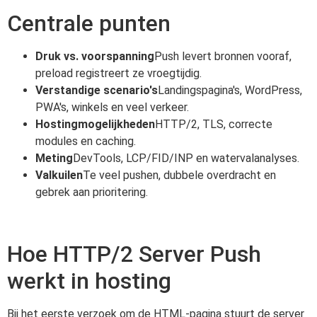
Centrale punten
Druk vs. voorspanning
Push levert bronnen vooraf,
preload registreert ze vroegtijdig.
Verstandige scenario's
Landingspagina's, WordPress,
PWA's, winkels en veel verkeer.
Hostingmogelijkheden
HTTP/2, TLS, correcte
modules en caching.
Meting
DevTools, LCP/FID/INP en watervalanalyses.
Valkuilen
Te veel pushen, dubbele overdracht en
gebrek aan prioritering.
Hoe HTTP/2 Server Push
werkt in hosting
Bij het eerste verzoek om de HTML-pagina stuurt de server