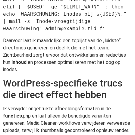
elif [ "$USED" -ge "$LIMIT_WARN" ]; then 
echo "WAARSCHUWING: Inodes bij ${USED}%." 
| mail -s "Inode-vroegtijdige 
waarschuwing" 
admin@example.tld
Daarvoor laat ik maandelijks een toplijst van de „luidste“
directories genereren en deel ik die met het team.
Zichtbaarheid zorgt ervoor dat ontwikkelaars en redacties
hun
Inhoud
en processen optimaliseren met het oog op
inodes.
WordPress-specifieke trucs
die direct effect hebben
Ik verwijder ongebruikte afbeeldingsformaten in de
functies
.php en laat alleen de benodigde varianten
genereren. Media Cleaner-workflows verwijderen verweesde
uploads, terwijl ik thumbnails gecontroleerd opnieuw render.