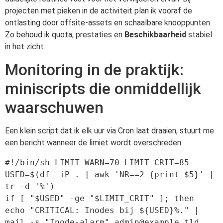
projecten met pieken in de activiteit plan ik vooraf de
ontlasting door offsite-assets en schaalbare knooppunten.
Zo behoud ik quota, prestaties en
Beschikbaarheid
stabiel
in het zicht.
Monitoring in de praktijk:
miniscripts die onmiddellijk
waarschuwen
Een klein script dat ik elk uur via Cron laat draaien, stuurt me
een bericht wanneer de limiet wordt overschreden:
#!/bin/sh LIMIT_WARN=70 LIMIT_CRIT=85 
USED=$(df -iP . | awk 'NR==2 {print $5}' | 
tr -d '%')

if [ "$USED" -ge "$LIMIT_CRIT" ]; then 
echo "CRITICAL: Inodes bij ${USED}%." | 
mail -s "Inode-alarm" 
admin@example.tld