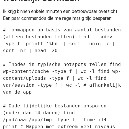
Ik krijg binnen enkele minuten een betrouwbaar overzicht.
Een paar commando's die me regelmatig tijd besparen:
# Topmappen op basis van aantal bestanden 
(alleen bestanden tellen) find . -xdev -
type f -printf '%hn' | sort | uniq -c | 
sort -nr | head -20

# Inodes in typische hotspots tellen find 
wp-content/cache -type f | wc -l find wp-
content/uploads -type f | wc -l find 
var/session -type f | wc -l # afhankelijk 
van de app

# Oude tijdelijke bestanden opsporen 
(ouder dan 14 dagen) find 
/pad/naar/app/tmp -type f -mtime +14 -
print # Mappen met extreem veel niveaus 