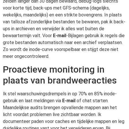
zelden langer dan 30 dagen bewaard, debug-logs slechts
voor korte tijd, back-ups met GFS-schema (dagelijks,
wekelijks, maandelijks) en een strikte bovengrens. In plaats
van talloze afzonderlijke bestanden te bewaren, pak ik back-
ups in archieven en verwijder ik alles wat buiten de
bewaartermijn valt. Voor
E-mail
-Bijlagen gebruik ik regels die
grote bestanden automatisch naar een archief verplaatsen.
Zo wordt de inode-curve voorspelbaar en stijgt deze niet
meer ongecontroleerd.
Proactieve monitoring in
plaats van brandweeracties
Ik stel waarschuwingsdrempels in op 70% en 85% inode-
gebruik en laat meldingen via
E-mail
of chat starten.
Maandelijkse audits brengen opvallende mappen aan het
licht voordat problemen live zichtbaar worden. Ik
documenteer paden voor caches en tijdelijke mappen en leg
duidelijke routines vast voor het verwijderen ervan. Bij