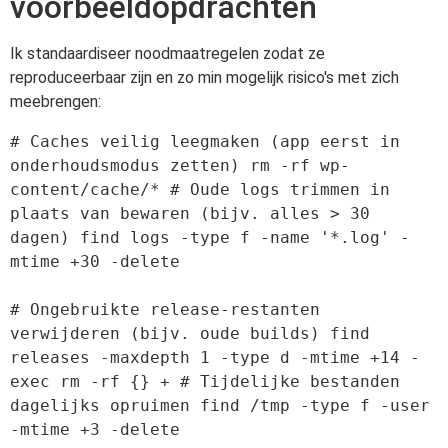
voorbeeldopdrachten
Ik standaardiseer noodmaatregelen zodat ze
reproduceerbaar zijn en zo min mogelijk risico's met zich
meebrengen:
# Caches veilig leegmaken (app eerst in 
onderhoudsmodus zetten) rm -rf wp-
content/cache/* # Oude logs trimmen in 
plaats van bewaren (bijv. alles > 30 
dagen) find logs -type f -name '*.log' -
mtime +30 -delete

# Ongebruikte release-restanten 
verwijderen (bijv. oude builds) find 
releases -maxdepth 1 -type d -mtime +14 -
exec rm -rf {} + # Tijdelijke bestanden 
dagelijks opruimen find /tmp -type f -user  
-mtime +3 -delete
