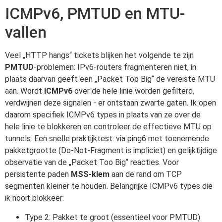
ICMPv6, PMTUD en MTU-
vallen
Veel „HTTP hangs“ tickets blijken het volgende te zijn
PMTUD
-problemen: IPv6-routers fragmenteren niet, in
plaats daarvan geeft een „Packet Too Big“ de vereiste MTU
aan. Wordt
ICMPv6
over de hele linie worden gefilterd,
verdwijnen deze signalen - er ontstaan zwarte gaten. Ik open
daarom specifiek ICMPv6 types in plaats van ze over de
hele linie te blokkeren en controleer de effectieve MTU op
tunnels. Een snelle praktijktest: via ping6 met toenemende
pakketgrootte (Do-Not-Fragment is impliciet) en gelijktijdige
observatie van de „Packet Too Big“ reacties. Voor
persistente paden
MSS-klem
aan de rand om TCP
segmenten kleiner te houden. Belangrijke ICMPv6 types die
ik nooit blokkeer:
Type 2: Pakket te groot (essentieel voor PMTUD)