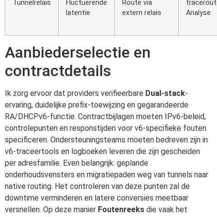
Tunnelrelais
Fluctuerende
Route via
tracerou
latentie
extern relais
Analyse
Aanbiederselectie en
contractdetails
Ik zorg ervoor dat providers verifieerbare
Dual-stack
-
ervaring, duidelijke prefix-toewijzing en gegarandeerde
RA/DHCPv6-functie. Contractbijlagen moeten IPv6-beleid,
controlepunten en responstijden voor v6-specifieke fouten
specificeren. Ondersteuningsteams moeten bedreven zijn in
v6-traceertools en logboeken leveren die zijn gescheiden
per adresfamilie. Even belangrijk: geplande
onderhoudsvensters en migratiepaden weg van tunnels naar
native routing. Het controleren van deze punten zal de
downtime verminderen en latere conversies meetbaar
versnellen. Op deze manier
Foutenreeks
die vaak het