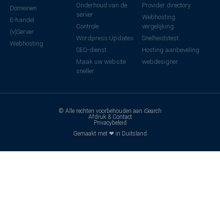
Onderhoud van de
Provider directory
Domeinen
server
Webhosting
E-handel
Controle
vergelijking
(v)Server
Wordpress Updates
Snelheidstest
Webhosting
SEO-dienst
Hosting aanbeveling
Maak uw website
webdesigner
sneller
© Alle rechten voorbehouden aan iSearch
Afdruk & Contact
Privacybeleid
Gemaakt met ❤ in Duitsland