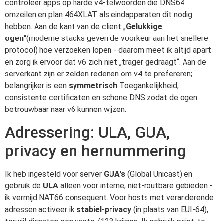
controleer apps op harde v4-telwoorden die DNS64
omzeilen en plan 464XLAT als eindapparaten dit nodig
hebben. Aan de kant van de client „
Gelukkige
ogen
“(moderne stacks geven de voorkeur aan het snellere
protocol) hoe verzoeken lopen - daarom meet ik altijd apart
en zorg ik ervoor dat v6 zich niet „trager gedraagt“. Aan de
serverkant zijn er zelden redenen om v4 te prefereren;
belangrijker is een
symmetrisch
Toegankelijkheid,
consistente certificaten en schone DNS zodat de ogen
betrouwbaar naar v6 kunnen wijzen.
Adressering: ULA, GUA,
privacy en hernummering
Ik heb ingesteld voor server
GUA's
(Global Unicast) en
gebruik de
ULA
alleen voor interne, niet-routbare gebieden -
ik vermijd NAT66 consequent. Voor hosts met veranderende
adressen activeer ik
stabiel-privacy
(in plaats van EUI-64),