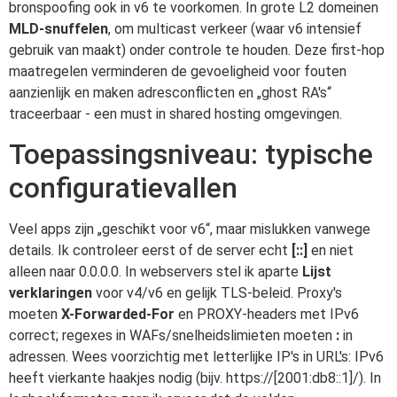
bronspoofing ook in v6 te voorkomen. In grote L2 domeinen
MLD-snuffelen
, om multicast verkeer (waar v6 intensief
gebruik van maakt) onder controle te houden. Deze first-hop
maatregelen verminderen de gevoeligheid voor fouten
aanzienlijk en maken adresconflicten en „ghost RA's“
traceerbaar - een must in shared hosting omgevingen.
Toepassingsniveau: typische
configuratievallen
Veel apps zijn „geschikt voor v6“, maar mislukken vanwege
details. Ik controleer eerst of de server echt
[::]
en niet
alleen naar 0.0.0.0. In webservers stel ik aparte
Lijst
verklaringen
voor v4/v6 en gelijk TLS-beleid. Proxy's
moeten
X-Forwarded-For
en PROXY-headers met IPv6
correct; regexes in WAFs/snelheidslimieten moeten
:
in
adressen. Wees voorzichtig met letterlijke IP's in URL's: IPv6
heeft vierkante haakjes nodig (bijv. https://[2001:db8::1]/). In