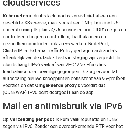
cloudservices
Kubernetes
in dual-stack modus vereist niet alleen een
geschikte K8s-versie, maar vooral een CNI-plugin met v6-
ondersteuning. Ik plan v4/v6 service en pod CIDR's netjes en
controleer of ingress controllers, loadbalancers en
gezondheidscontroles ook via v6 werken. NodePort,
ClusterIP en ExternalTrafficPolicy gedragen zich anders
afhankelijk van de stack - tests in staging zijn verplicht. In
clouds hangt IPv6 vaak af van VPC/VNet-functies,
loadbalancers en beveiligingsgroepen. Ik zorg ervoor dat
autoscaling nieuwe knooppunten consistent van v6-prefixen
voorziet en dat
Omgekeerde proxy's
voordat dat
(CDN/WAF) IPv6 echt doorgeeft aan de app.
Mail en antimisbruik via IPv6
Op
Verzending per post
Ik kom vaak reputatie en rDNS
tegen via IPv6. Zonder een overeenkomende PTR voor het