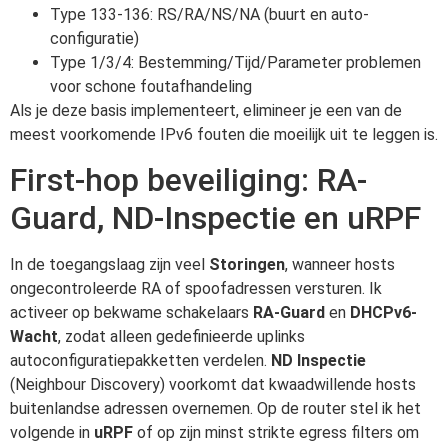
Type 133-136: RS/RA/NS/NA (buurt en auto-
configuratie)
Type 1/3/4: Bestemming/Tijd/Parameter problemen
voor schone foutafhandeling
Als je deze basis implementeert, elimineer je een van de
meest voorkomende IPv6 fouten die moeilijk uit te leggen is.
First-hop beveiliging: RA-
Guard, ND-Inspectie en uRPF
In de toegangslaag zijn veel
Storingen
, wanneer hosts
ongecontroleerde RA of spoofadressen versturen. Ik
activeer op bekwame schakelaars
RA-Guard
en
DHCPv6-
Wacht
, zodat alleen gedefinieerde uplinks
autoconfiguratiepakketten verdelen.
ND Inspectie
(Neighbour Discovery) voorkomt dat kwaadwillende hosts
buitenlandse adressen overnemen. Op de router stel ik het
volgende in
uRPF
of op zijn minst strikte egress filters om