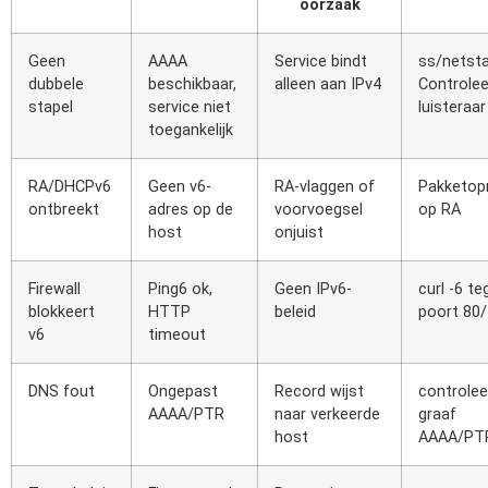
oorzaak
Geen
AAAA
Service bindt
ss/netsta
dubbele
beschikbaar,
alleen aan IPv4
Controlee
stapel
service niet
luisteraar
toegankelijk
RA/DHCPv6
Geen v6-
RA-vlaggen of
Pakketo
ontbreekt
adres op de
voorvoegsel
op RA
host
onjuist
Firewall
Ping6 ok,
Geen IPv6-
curl -6 te
blokkeert
HTTP
beleid
poort 80
v6
timeout
DNS fout
Ongepast
Record wijst
controlee
AAAA/PTR
naar verkeerde
graaf
host
AAAA/PT