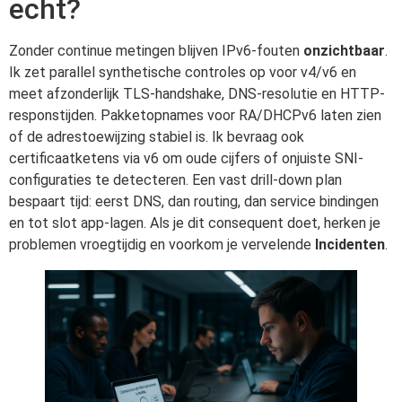
echt?
Zonder continue metingen blijven IPv6-fouten
onzichtbaar
.
Ik zet parallel synthetische controles op voor v4/v6 en
meet afzonderlijk TLS-handshake, DNS-resolutie en HTTP-
responstijden. Pakketopnames voor RA/DHCPv6 laten zien
of de adrestoewijzing stabiel is. Ik bevraag ook
certificaatketens via v6 om oude cijfers of onjuiste SNI-
configuraties te detecteren. Een vast drill-down plan
bespaart tijd: eerst DNS, dan routing, dan service bindingen
en tot slot app-lagen. Als je dit consequent doet, herken je
problemen vroegtijdig en voorkom je vervelende
Incidenten
.