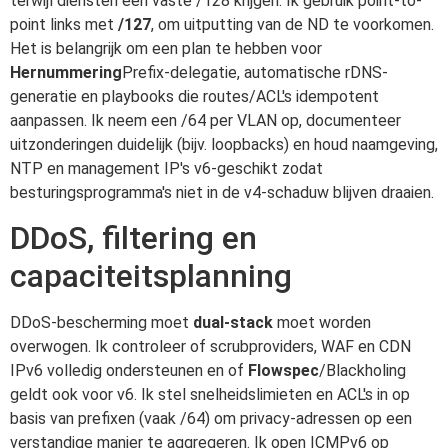
terwijl diensten een vaste /128 krijgen. Ik gebruik point-to-
point links met
/127
, om uitputting van de ND te voorkomen.
Het is belangrijk om een plan te hebben voor
Hernummering
Prefix-delegatie, automatische rDNS-
generatie en playbooks die routes/ACL's idempotent
aanpassen. Ik neem een /64 per VLAN op, documenteer
uitzonderingen duidelijk (bijv. loopbacks) en houd naamgeving,
NTP en management IP's v6-geschikt zodat
besturingsprogramma's niet in de v4-schaduw blijven draaien.
DDoS, filtering en
capaciteitsplanning
DDoS-bescherming moet
dual-stack
moet worden
overwogen. Ik controleer of scrubproviders, WAF en CDN
IPv6 volledig ondersteunen en of
Flowspec
/Blackholing
geldt ook voor v6. Ik stel snelheidslimieten en ACL's in op
basis van prefixen (vaak /64) om privacy-adressen op een
verstandige manier te aggregeren. Ik open ICMPv6 op