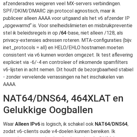
afzenderadres weigeren veel MX-servers verbindingen.
SPF/DKIM/DMARC zijn protocol agnostisch, maar ik
publiceer alleen AAAA voor uitgaand als het v6 afzender IP
„opgewarmd“ is. Voor snelheidslimieten en misbruikpreventie
stel ik beleidsregels in op
/64
-base, niet alleen /128, als
privacy-extensies adressen roteren. MTA-configuraties (bijv.
inet_protocols = all) en HELO/EHLO hostnamen moeten
consistent via v6 kunnen worden omgezet. Ik test aflevering
expliciet via -6/-4 en controleer of inkomende spamfilters
v6-lijsten in acht nemen. Dit houdt de bezorgbaarheid stabiel
- zonder vervelende verrassingen na het inschakelen van
AAAA.
NAT64/DNS64, 464XLAT en
Gelukkige Oogballen
Waar
Alleen IPv6
is logisch, ik schakel ook
NAT64/DNS64
,
zodat v6-clients oude v4-doelen kunnen bereiken. Ik