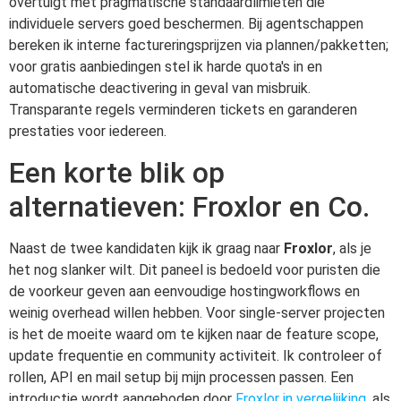
overtuigt met pragmatische standaardlimieten die
individuele servers goed beschermen. Bij agentschappen
bereken ik interne factureringsprijzen via plannen/pakketten;
voor gratis aanbiedingen stel ik harde quota's in en
automatische deactivering in geval van misbruik.
Transparante regels verminderen tickets en garanderen
prestaties voor iedereen.
Een korte blik op
alternatieven: Froxlor en Co.
Naast de twee kandidaten kijk ik graag naar
Froxlor
, als je
het nog slanker wilt. Dit paneel is bedoeld voor puristen die
de voorkeur geven aan eenvoudige hostingworkflows en
weinig overhead willen hebben. Voor single-server projecten
is het de moeite waard om te kijken naar de feature scope,
update frequentie en community activiteit. Ik controleer of
rollen, API en mail setup bij mijn processen passen. Een
introductie wordt aangeboden door
Froxlor in vergelijking
, als