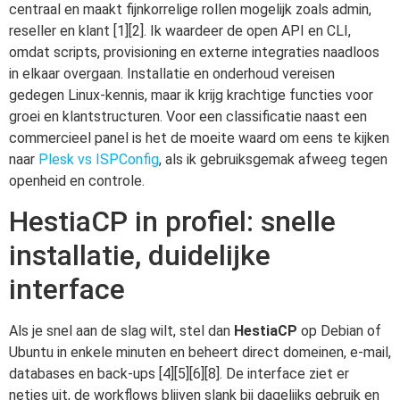
centraal en maakt fijnkorrelige rollen mogelijk zoals admin,
reseller en klant [1][2]. Ik waardeer de open API en CLI,
omdat scripts, provisioning en externe integraties naadloos
in elkaar overgaan. Installatie en onderhoud vereisen
gedegen Linux-kennis, maar ik krijg krachtige functies voor
groei en klantstructuren. Voor een classificatie naast een
commercieel panel is het de moeite waard om eens te kijken
naar
Plesk vs ISPConfig
, als ik gebruiksgemak afweeg tegen
openheid en controle.
HestiaCP in profiel: snelle
installatie, duidelijke
interface
Als je snel aan de slag wilt, stel dan
HestiaCP
op Debian of
Ubuntu in enkele minuten en beheert direct domeinen, e-mail,
databases en back-ups [4][5][6][8]. De interface ziet er
netjes uit, de workflows blijven slank bij dagelijks gebruik en