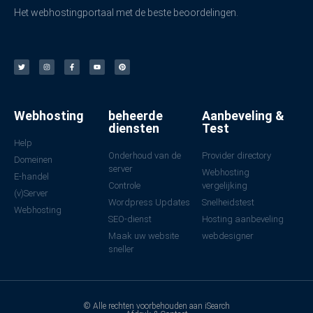
Het webhostingportaal met de beste beoordelingen.
Webhosting
beheerde
Aanbeveling &
diensten
Test
Help
Onderhoud van de
Provider directory
Domeinen
server
Webhosting
E-handel
Controle
vergelijking
(v)Server
Wordpress Updates
Snelheidstest
Webhosting
SEO-dienst
Hosting aanbeveling
Maak uw website
webdesigner
sneller
© Alle rechten voorbehouden aan iSearch