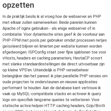
opzetten
In de praktijk beslis ik al vroeg hoe de webserver en PHP
met elkaar zullen samenwerken. Beide panelen kunnen
Apache of nginx gebruiken - als enige webserver of in
combinatie. Voor dynamische sites geef ik de voorkeur aan
PHP-FPM met pools per gebruiker omdat processen netjes
geïsoleerd blijven en limieten per website kunnen worden
afgedwongen. ISPConfig staat zeer fijne sjablonen toe voor
vHosts, headers en caching parameters; HestiaCP scoort
met slanke standaardinstellingen die direct uitvoerbaar zijn
op kleine VPS'en. Uiteindelijk is PHP versiebeheer
belangrijker dan het paneel: ik plan parallelle PHP versies om
oude projecten te ondersteunen en nieuwe applicaties
performant te houden. Aan de database kant vertrouw ik
vaak op MySQL-compatibele stacks en activeer ik query
logs om specifiek langzame queries te verbeteren. Voor
statische activa helpen HTTP caching headers, Gzip/Brotli