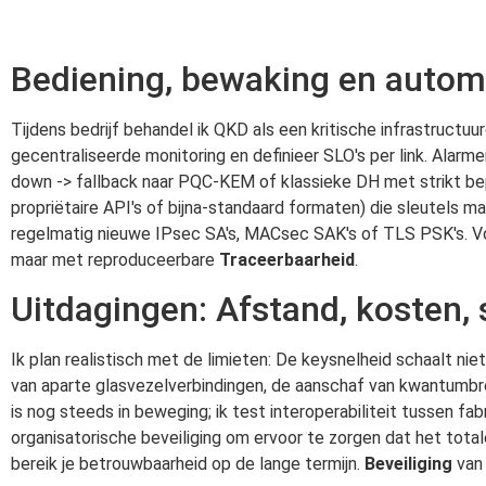
Bediening, bewaking en autom
Tijdens bedrijf behandel ik QKD als een kritische infrastructuu
gecentraliseerde monitoring en definieer SLO's per link. Alarm
down -> fallback naar PQC-KEM of klassieke DH met strikt beper
propriëtaire API's of bijna-standaard formaten) die sleutels m
regelmatig nieuwe IPsec SA's, MACsec SAK's of TLS PSK's. Voor 
maar met reproduceerbare
Traceerbaarheid
.
Uitdagingen: Afstand, kosten,
Ik plan realistisch met de limieten: De keysnelheid schaalt ni
van aparte glasvezelverbindingen, de aanschaf van kwantumbr
is nog steeds in beweging; ik test interoperabiliteit tussen fa
organisatorische beveiliging om ervoor te zorgen dat het totale
bereik je betrouwbaarheid op de lange termijn.
Beveiliging
van 