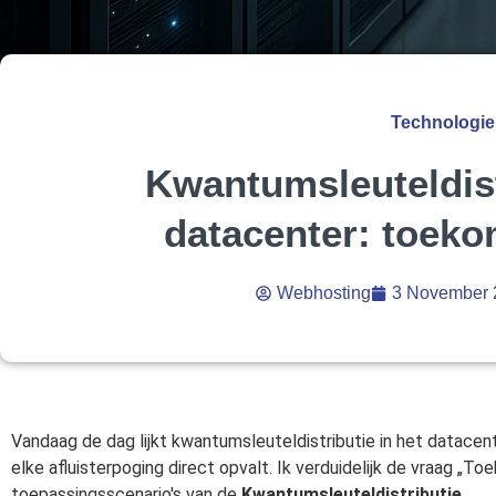
Technologie
Kwantumsleuteldist
datacenter: toeko
Webhosting
3 November 
Vandaag de dag lijkt kwantumsleuteldistributie in het datace
elke afluisterpoging direct opvalt. Ik verduidelijk de vraag „T
toepassingsscenario's van de
Kwantumsleuteldistributie
.