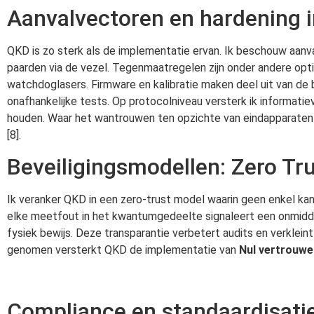
Aanvalvectoren en hardening in
QKD is zo sterk als de implementatie ervan. Ik beschouw aanval
paarden via de vezel. Tegenmaatregelen zijn onder andere opti
watchdoglasers. Firmware en kalibratie maken deel uit van de b
onafhankelijke tests. Op protocolniveau versterk ik informati
houden. Waar het wantrouwen ten opzichte van eindapparaten b
[8].
Beveiligingsmodellen: Zero T
Ik veranker QKD in een zero-trust model waarin geen enkel kan
elke meetfout in het kwantumgedeelte signaleert een onmiddell
fysiek bewijs. Deze transparantie verbetert audits en verklein
genomen versterkt QKD de implementatie van
Nul vertrouwe
Compliance en standaardisatie