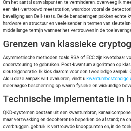
Om het aantal aanvalspunten te verminderen, overweeg ik mee
een niet-vertrouwd meetstation, waardoor vooral de detector
beveiliging aan Bell-tests. Beide benaderingen pakken echte 
hardware en structuur en veeleisender in termen van sleutelsn
middellange termijn wanneer het vertrouwen in de toeleveringske
Grenzen van klassieke cryptog
Asymmetrische methoden zoals RSA of ECC zijn kwetsbaar voor
ondersteuning te gebruiken. Post-kwantum algoritmen op klassi
sleutelgeneratie. Ik kies daarom voor een tweeledige aanpak: 
Als u deze aanpak wilt evalueren, vindt u
kwantumbestendige c
meerlaagse bescherming op waarin fysieke en wiskundige beve
Technische implementatie in 
QKD-systemen bestaan uit een kwantumbron, kanaalcomponente
maar verzwakking en decoherentie beperken de afstand; na ong
overbruggen, gebruik ik vertrouwde knooppunten en, in de toek