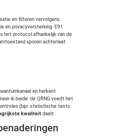
atie en filteren vervolgens
ie en privacyversterking. E91
es het protocol afhankelijk van de
ntumtoestand sporen achterlaat
 kwantumkanaal en herkent
bineer ik beide: de QRNG voedt het
troles (bijv. statistische tests
grijkste kwaliteit
daalt.
 benaderingen