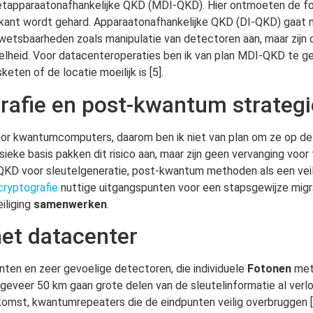
tapparaatonafhankelijke QKD (MDI-QKD). Hier ontmoeten de fot
kant wordt gehard. Apparaatonafhankelijke QKD (DI-QKD) gaat n
kwetsbaarheden zoals manipulatie van detectoren aan, maar zijn
elheid. Voor datacenteroperaties ben ik van plan MDI-QKD te ge
ten of de locatie moeilijk is [5].
rafie en post-kwantum strateg
 kwantumcomputers, daarom ben ik niet van plan om ze op de l
eke basis pakken dit risico aan, maar zijn geen vervanging voo
QKD voor sleutelgeneratie, post-kwantum methoden als een veili
ryptografie
nuttige uitgangspunten voor een stapsgewijze migr
iliging
samenwerken
.
het datacenter
n en zeer gevoelige detectoren, die individuele
Fotonen
mete
eveer 50 km gaan grote delen van de sleutelinformatie al verlo
omst, kwantumrepeaters die de eindpunten veilig overbruggen [3].