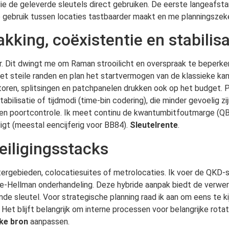
de geleverde sleutels direct gebruiken. De eerste langeafsta
le gebruik tussen locaties tastbaarder maakt en me planningsze
kking, coëxistentie en stabilisa
r. Dit dwingt me om Raman strooilicht en overspraak te beperke
met steile randen en plan het startvermogen van de klassieke ka
oren, splitsingen en patchpanelen drukken ook op het budget. Po
abilisatie of tijdmodi (time-bin codering), die minder gevoelig 
r en poortcontrole. Ik meet continu de kwantumbitfoutmarge (QB
gt (meestal eencijferig voor BB84).
Sleutelrente
.
eiligingsstacks
ergebieden, colocatiesuites of metrolocaties. Ik voer de QKD-
ffie-Hellman onderhandeling. Deze hybride aanpak biedt de verwer
de sleutel. Voor strategische planning raad ik aan om eens te k
Het blijft belangrijk om interne processen voor belangrijke rota
jke bron
aanpassen.