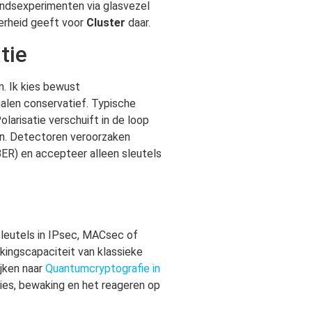
ndsexperimenten via glasvezel
kerheid geeft voor
Cluster
daar.
tie
n. Ik kies bewust
nalen conservatief. Typische
larisatie verschuift in de loop
zijn. Detectoren veroorzaken
ER) en accepteer alleen sleutels
sleutels in IPsec, MACsec of
kingscapaciteit van klassieke
ijken naar
Quantumcryptografie in
ties, bewaking en het reageren op