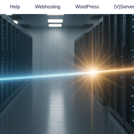
Help
Webhosting
WordPress
(v)Serve