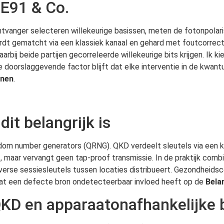
 E91 & Co.
vanger selecteren willekeurige basissen, meten de fotonpolaris
rdt gematcht via een klassiek kanaal en gehard met foutcorrect
bij beide partijen gecorreleerde willekeurige bits krijgen. Ik ki
e doorslaggevende factor blijft dat elke interventie in de kwa
nnen
.
it belangrijk is
ndom number generators (QRNG). QKD verdeelt sleutels via een
t, maar vervangt geen tap-proof transmissie. In de praktijk com
rse sessiesleutels tussen locaties distribueert. Gezondheidscon
dat een defecte bron ondetecteerbaar invloed heeft op de
Belan
-QKD en apparaatonafhankelijke