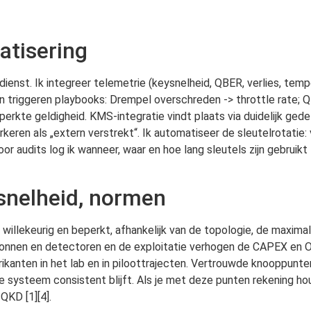
atisering
rdienst. Ik integreer telemetrie (keysnelheid, QBER, verlies, temp
en triggeren playbooks: Drempel overschreden -> throttle rate; QB
kte geldigheid. KMS-integratie vindt plaats via duidelijk gedefi
arkeren als „extern verstrekt“. Ik automatiseer de sleutelrotati
audits log ik wanneer, waar en hoe lang sleutels zijn gebruikt -
 snelheid, normen
et willekeurig en beperkt, afhankelijk van de topologie, de maxi
onnen en detectoren en de exploitatie verhogen de CAPEX en OP
brikanten in het lab en in piloottrajecten. Vertrouwde knooppunte
 systeem consistent blijft. Als je met deze punten rekening houd
QKD [1][4].