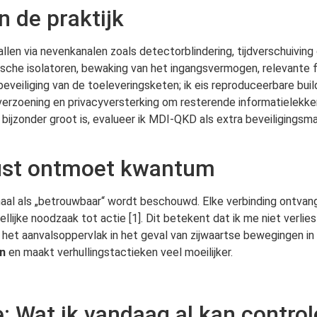
 de praktijk
len via nevenkanalen zoals detectorblindering, tijdverschuiving 
sche isolatoren, bewaking van het ingangsvermogen, relevante fi
eveiliging van de toeleveringsketen; ik eis reproduceerbare bui
everzoening en privacyversterking om resterende informatielekk
ijzonder groot is, evalueer ik MDI-QKD als extra beveiligingsm
rust ontmoet kwantum
aal als „betrouwbaar“ wordt beschouwd. Elke verbinding ontvang
ijke noodzaak tot actie [1]. Dit betekent dat ik me niet verlie
t het aanvalsoppervlak in het geval van zijwaartse bewegingen i
n
en maakt verhullingstactieken veel moeilijker.
: Wat ik vandaag al kan control