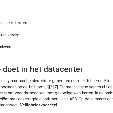
sische effecten
ten vereist
niveau
 doet in het datacenter
 om symmetrische sleutels te genereren en te distribueren. Elk
ogingen op de lijn bloot [1][2][7]. Dit mechanisme verschuift d
betekent voor datacenters met gevoelige werklasten. In de prakt
iciënt met gevestigde algoritmen zoals AES. Op deze manier comb
ingsniveau.
Veiligheidsvoordeel
.