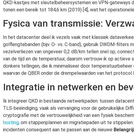
QKD-kastjes met sleutelbeheersystemen en VPN-gateways die 
tonen een bereik tot 184,6 km (2019) [4], wat het operatione
Fysica van transmissie: Verzwa
In het datacenter deel ik vezels vaak met klassiek dataverkee
golflengtebanden (bijv. O- vs. C-band), gebruik DWDM-filters 
vezelverliezen van ongeveer 0,2 dB/km tellen snel op; connect
van de tijd en de temperatuur, daarom vertrouw ik op actieve st
donkere tellingen, die ik minimaliseer door temperatuurbehee
waarvan de QBER onder de drempelwaarden van het protocol li
Integratie in netwerken en bev
Ik integreer QKD in bestaande netwerkpaden: tussen datacent
TLS-beëindiging, vaak als vervanging voor de gebruikelijke Di
cryptografie met de vertrouwelijkheid van een fysiek bescherm
hosting
, om stappenplannen en migratiepaden uit te stippelen. 
incidenten consequent aan te passen aan de nieuwe
Belangri