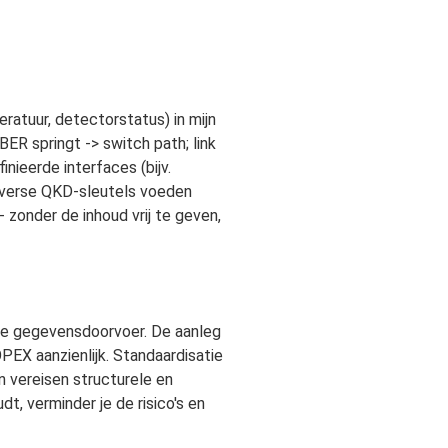
eratuur, detectorstatus) in mijn
ER springt -> switch path; link
nieerde interfaces (bijv.
e: verse QKD-sleutels voeden
 zonder de inhoud vrij te geven,
male gegevensdoorvoer. De aanleg
EX aanzienlijk. Standaardisatie
n vereisen structurele en
t, verminder je de risico's en