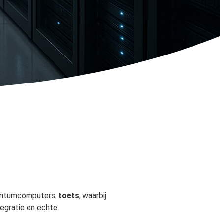
kwantumcomputers.
toets
, waarbij
ntegratie en echte