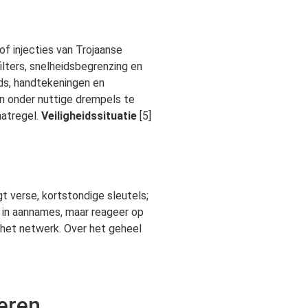
of injecties van Trojaanse
lters, snelheidsbegrenzing en
lds, handtekeningen en
en onder nuttige drempels te
aatregel.
Veiligheidssituatie
[5]
t verse, kortstondige sleutels;
s in aannames, maar reageer op
n het netwerk. Over het geheel
eren