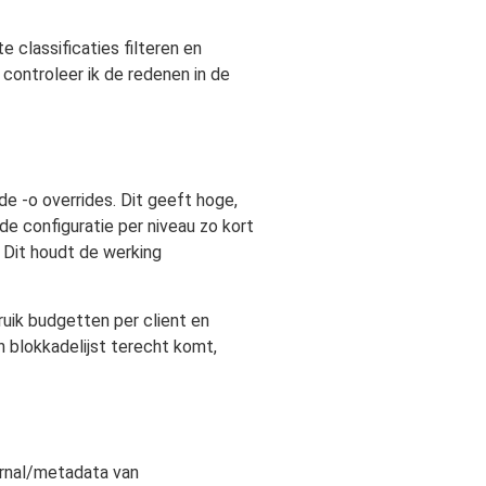
e classificaties filteren en
 controleer ik de redenen in de
de -o overrides. Dit geeft hoge,
de configuratie per niveau zo kort
. Dit houdt de werking
ruik budgetten per client en
n blokkadelijst terecht komt,
urnal/metadata van