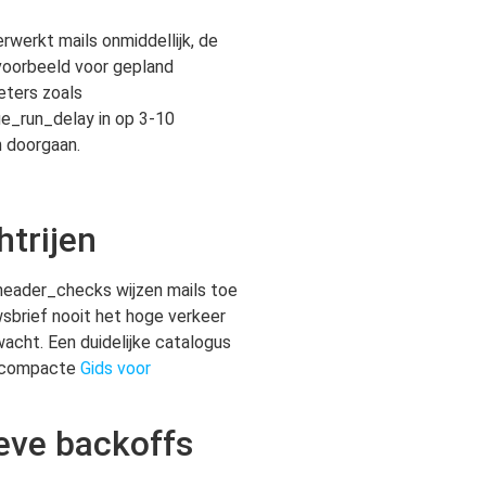
erwerkt mails onmiddellijk, de
jvoorbeeld voor gepland
eters zoals
e_run_delay in op 3-10
n doorgaan.
htrijen
header_checks wijzen mails toe
wsbrief nooit het hoge verkeer
wacht. Een duidelijke catalogus
de compacte
Gids voor
ieve backoffs