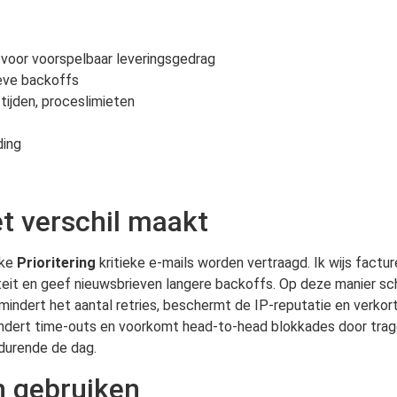
 voor voorspelbaar leveringsgedrag
ieve backoffs
ijden, proceslimieten
ding
t verschil maakt
jke
Prioritering
kritieke e-mails worden vertraagd. Ik wijs factu
eit en geef nieuwsbrieven langere backoffs. Op deze manier sch
vermindert het aantal retries, beschermt de IP-reputatie en verkor
ermindert time-outs en voorkomt head-to-head blokkades door t
urende de dag.
n gebruiken