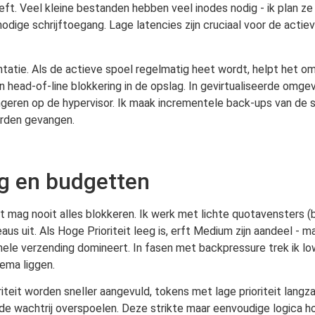
ft. Veel kleine bestanden hebben veel inodes nodig - ik plan z
dige schrijftoegang. Lage latencies zijn cruciaal voor de actie
ntatie. Als de actieve spoel regelmatig heet wordt, helpt het o
 head-of-line blokkering in de opslag. In gevirtualiseerde omgev
hongeren op de hypervisor. Ik maak incrementele back-ups van de
orden gevangen.
ng en budgetten
it mag nooit alles blokkeren. Ik werk met lichte quotavensters (b
aus uit. Als Hoge Prioriteit leeg is, erft Medium zijn aandeel - 
ele verzending domineert. In fasen met backpressure trek ik low
hema liggen.
iteit worden sneller aangevuld, tokens met lage prioriteit langz
de wachtrij overspoelen. Deze strikte maar eenvoudige logica 