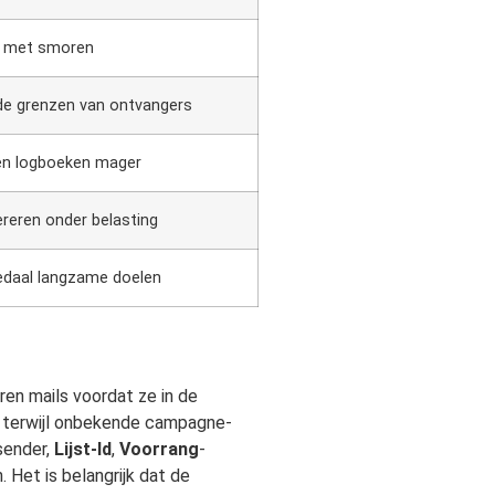
r met smoren
de grenzen van ontvangers
en logboeken mager
ereren onder belasting
edaal langzame doelen
eren mails voordat ze in de
, terwijl onbekende campagne-
sender,
Lijst-Id
,
Voorrang
-
 Het is belangrijk dat de