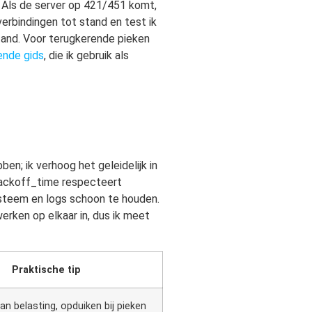
. Als de server op 421/451 komt,
verbindingen tot stand en test ik
tand. Voor terugkerende pieken
ende gids
, die ik gebruik als
en; ik verhoog het geleidelijk in
backoff_time respecteert
ysteem en logs schoon te houden.
rken op elkaar in, dus ik meet
Praktische tip
n belasting, opduiken bij pieken