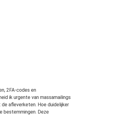
ren, 2FA-codes en
eid ik urgente van massamailings
t de afleverketen. Hoe duidelijker
rage bestemmingen. Deze