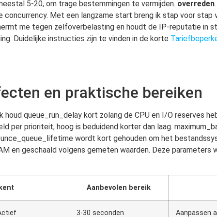
 meestal 5-20, om trage bestemmingen te vermijden.
overreden
 de concurrency. Met een langzame start breng ik stap voor stap 
hermt me tegen zelfoverbelasting en houdt de IP-reputatie in s
ng. Duidelijke instructies zijn te vinden in de korte
Tariefbeperk
ecten en praktische bereiken
 Ik houd queue_run_delay kort zolang de CPU en I/O reserves hebb
d per prioriteit, hoog is beduidend korter dan laag. maximum_
d. bounce_queue_lifetime wordt kort gehouden om het bestandss
RAM en geschaald volgens gemeten waarden. Deze parameters we
kent
Aanbevolen bereik
Actief
3-30 seconden
Aanpassen aa