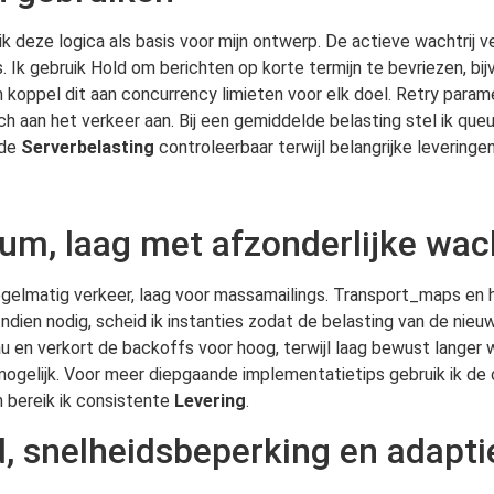
ik deze logica als basis voor mijn ontwerp. De actieve wachtrij v
 Ik gebruik Hold om berichten op korte termijn te bevriezen, bi
n koppel dit aan concurrency limieten voor elk doel. Retry param
an het verkeer aan. Bij een gemiddelde belasting stel ik queu
 de
Serverbelasting
controleerbaar terwijl belangrijke leveringe
um, laag met afzonderlijke wac
gelmatig verkeer, laag voor massamailings. Transport_maps en 
dien nodig, scheid ik instanties zodat de belasting van de nieu
eau en verkort de backoffs voor hoog, terwijl laag bewust langer 
 mogelijk. Voor meer diepgaande implementatietips gebruik ik 
en bereik ik consistente
Levering
.
d, snelheidsbeperking en adapt