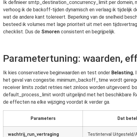
Ik definieer smtp_destination_concurrency_limit per domein,
verhoog ik de backoff-tijden dynamisch en verlaag ik tijdelijk
wat de andere kant tolereert. Beperking van de snelheid besc
besteed ik volumes met lage prioriteit uit met een tijdsvertragi
checklist. Dus de
Smoren
consistent en begrijpelijk.
Parametertuning: waarden, eff
Ik kies conservatieve beginwaarden en test onder
Belasting
,
het geval van congestie. minimum_backoff_time wordt geregel
receiver limits zodat retries niet zinloos worden uitgevoer
default_process_limit wordt uitgelijnd met het beschikbare 
de effecten na elke wijziging voordat ik verder ga.
Parameters
Dat bete
wachtrij_run_vertraging
Testinterval Uitgesteld/