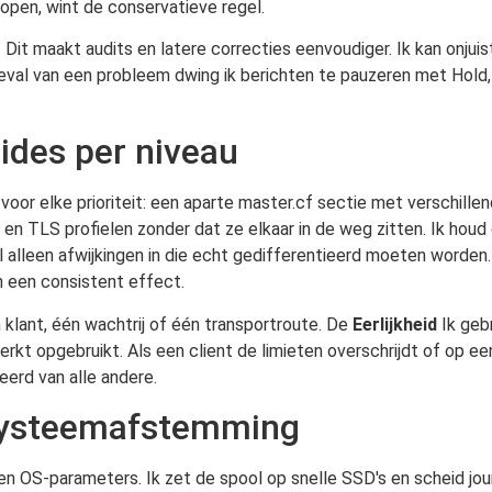
nlopen, wint de conservatieve regel.
. Dit maakt audits en latere correcties eenvoudiger. Ik kan onjuist
 geval van een probleem dwing ik berichten te pauzeren met Hold,
rides per niveau
voor elke prioriteit: een aparte master.cf sectie met verschillen
n TLS profielen zonder dat ze elkaar in de weg zitten. Ik houd 
el alleen afwijkingen in die echt gedifferentieerd moeten worden
n een consistent effect.
 klant, één wachtrij of één transportroute. De
Eerlijkheid
Ik geb
rkt opgebruikt. Als een client de limieten overschrijdt of op ee
erd van alle andere.
ssysteemafstemming
en OS-parameters. Ik zet de spool op snelle SSD's en scheid jo