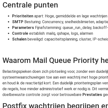
Centrale punten
Prioriteiten
apart: Hoge, gemiddelde en lage wachtrijen
SMTP
Besturing: Concurrency, snelheidslimieten, adapt
Parameters
Fijnafstemming: queue_run_delay, backoff-t
Controle
establish: mailq, qshape, logs, alarmen
Schalen
beveiligd: capaciteitsplanning, cluster, IP-schei
Waarom Mail Queue Priority he
Belastingspieken doen zich plotseling voor, zonder een duideli
systeemwaarschuwingen toe aan een wachtrij met hoge priorit
en houd ik de reactietijd kort. Een duidelijk prioriteringsplan 
de regels, hoe minder administratief werk er nodig is. Dit v
doelbewuste controle zorgt voor betrouwbare
Prestaties
ged
Postfix wachtrijen begrijpen e