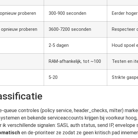
 opnieuw proberen
300-900 seconden
Eerder hoge
r opnieuw proberen
3600-7200 seconden
Respecteer 
s
2-5 dagen
Houd spoel 
RAM-afhankelijk, tot ~100
Testen en it
5-20
Strikte gasp
ssificatie
 Pre-queue controles (policy service, header_checks, milter) mark
 systemen en bekende serviceaccounts krijgen bij voorkeur hoog
 ik verschillende signalen: SASL auth status, send IP, envelope 
omatisch
en de-prioriteer ze zodat ze geen kritisch pad innemen.