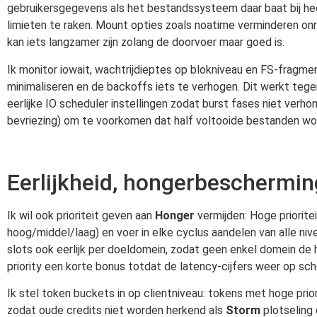
gebruikersgegevens als het bestandssysteem daar baat bij hee
limieten te raken. Mount opties zoals noatime verminderen onno
kan iets langzamer zijn zolang de doorvoer maar goed is.
Ik monitor iowait, wachtrijdieptes op blokniveau en FS-fragme
minimaliseren en de backoffs iets te verhogen. Dit werkt tegen
eerlijke IO scheduler instellingen zodat burst fases niet ver
bevriezing) om te voorkomen dat half voltooide bestanden w
Eerlijkheid, hongerbeschermi
Ik wil ook prioriteit geven aan
Honger
vermijden: Hoge priorite
hoog/middel/laag) en voer in elke cyclus aandelen van alle nive
slots ook eerlijk per doeldomein, zodat geen enkel domein de h
priority een korte bonus totdat de latency-cijfers weer op sc
Ik stel token buckets in op clientniveau: tokens met hoge prior
zodat oude credits niet worden herkend als
Storm
plotseling 