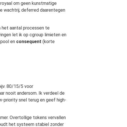
e royaal om geen kunstmatige
ve wachtrij; deferred daarentegen
m het aantal processen te
ingen let ik op cgroup limieten en
 spool en
consequent
(korte
ijv. 80/15/5 voor
maar nooit andersom. Ik verdeel de
-priority snel terug en geef high-
amer. Overtollige tokens vervallen
houdt het systeem stabiel zonder