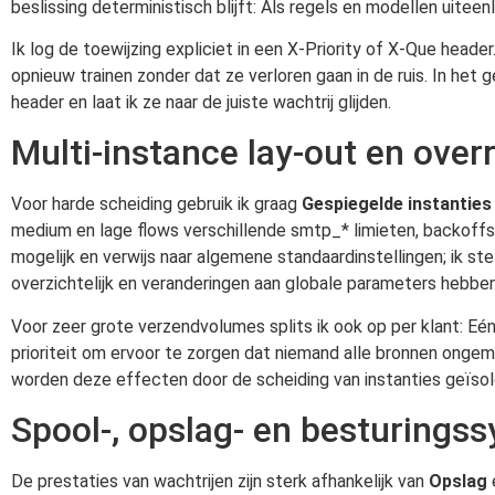
beslissing deterministisch blijft: Als regels en modellen uitee
Ik log de toewijzing expliciet in een X-Priority of X-Que header
opnieuw trainen zonder dat ze verloren gaan in de ruis. In het
header en laat ik ze naar de juiste wachtrij glijden.
Multi-instance lay-out en over
Voor harde scheiding gebruik ik graag
Gespiegelde instanties
medium en lage flows verschillende smtp_* limieten, backoffs e
mogelijk en verwijs naar algemene standaardinstellingen; ik st
overzichtelijk en veranderingen aan globale parameters hebbe
Voor zeer grote verzendvolumes splits ik ook op per klant: Eén
prioriteit om ervoor te zorgen dat niemand alle bronnen ongeme
worden deze effecten door de scheiding van instanties geïsole
Spool-, opslag- en besturing
De prestaties van wachtrijen zijn sterk afhankelijk van
Opslag