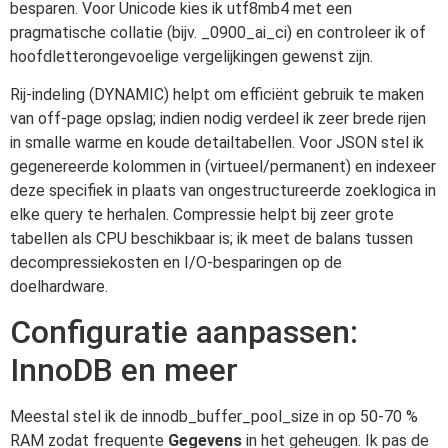
besparen. Voor Unicode kies ik utf8mb4 met een
pragmatische collatie (bijv. _0900_ai_ci) en controleer ik of
hoofdletterongevoelige vergelijkingen gewenst zijn.
Rij-indeling (DYNAMIC) helpt om efficiënt gebruik te maken
van off-page opslag; indien nodig verdeel ik zeer brede rijen
in smalle warme en koude detailtabellen. Voor JSON stel ik
gegenereerde kolommen in (virtueel/permanent) en indexeer
deze specifiek in plaats van ongestructureerde zoeklogica in
elke query te herhalen. Compressie helpt bij zeer grote
tabellen als CPU beschikbaar is; ik meet de balans tussen
decompressiekosten en I/O-besparingen op de
doelhardware.
Configuratie aanpassen:
InnoDB en meer
Meestal stel ik de innodb_buffer_pool_size in op 50-70 %
RAM zodat frequente
Gegevens
in het geheugen. Ik pas de