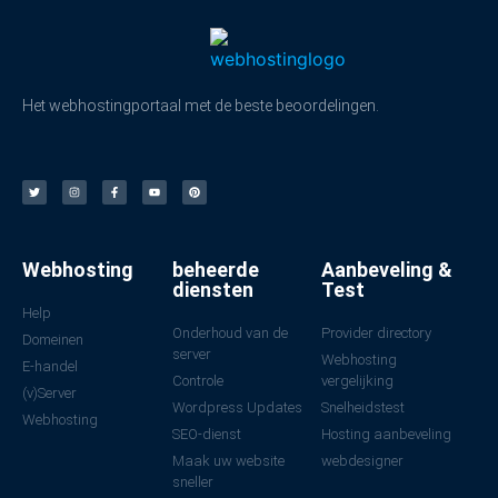
Het webhostingportaal met de beste beoordelingen.
Webhosting
beheerde
Aanbeveling &
diensten
Test
Help
Onderhoud van de
Provider directory
Domeinen
server
Webhosting
E-handel
Controle
vergelijking
(v)Server
Wordpress Updates
Snelheidstest
Webhosting
SEO-dienst
Hosting aanbeveling
Maak uw website
webdesigner
sneller