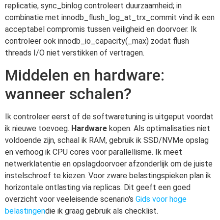
replicatie, sync_binlog controleert duurzaamheid; in
combinatie met innodb_flush_log_at_trx_commit vind ik een
acceptabel compromis tussen veiligheid en doorvoer. Ik
controleer ook innodb_io_capacity(_max) zodat flush
threads I/O niet verstikken of vertragen.
Middelen en hardware:
wanneer schalen?
Ik controleer eerst of de softwaretuning is uitgeput voordat
ik nieuwe toevoeg.
Hardware
kopen. Als optimalisaties niet
voldoende zijn, schaal ik RAM, gebruik ik SSD/NVMe opslag
en verhoog ik CPU cores voor parallellisme. Ik meet
netwerklatentie en opslagdoorvoer afzonderlijk om de juiste
instelschroef te kiezen. Voor zware belastingspieken plan ik
horizontale ontlasting via replicas. Dit geeft een goed
overzicht voor veeleisende scenario's
Gids voor hoge
belastingen
die ik graag gebruik als checklist.