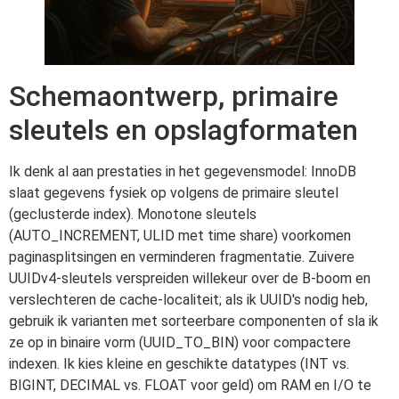
Schemaontwerp, primaire
sleutels en opslagformaten
Ik denk al aan prestaties in het gegevensmodel: InnoDB
slaat gegevens fysiek op volgens de primaire sleutel
(geclusterde index). Monotone sleutels
(AUTO_INCREMENT, ULID met time share) voorkomen
paginasplitsingen en verminderen fragmentatie. Zuivere
UUIDv4-sleutels verspreiden willekeur over de B-boom en
verslechteren de cache-localiteit; als ik UUID's nodig heb,
gebruik ik varianten met sorteerbare componenten of sla ik
ze op in binaire vorm (UUID_TO_BIN) voor compactere
indexen. Ik kies kleine en geschikte datatypes (INT vs.
BIGINT, DECIMAL vs. FLOAT voor geld) om RAM en I/O te