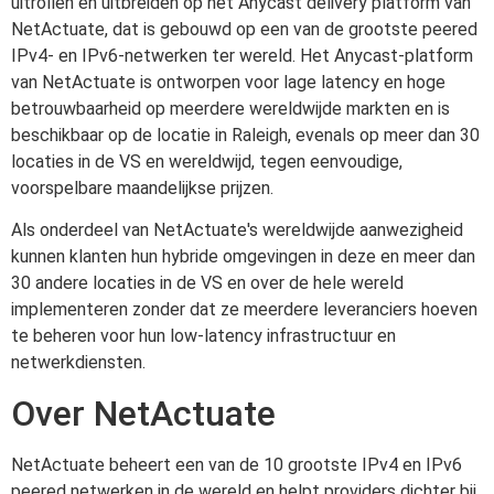
uitrollen en uitbreiden op het Anycast delivery platform van
NetActuate, dat is gebouwd op een van de grootste peered
IPv4- en IPv6-netwerken ter wereld. Het Anycast-platform
van NetActuate is ontworpen voor lage latency en hoge
betrouwbaarheid op meerdere wereldwijde markten en is
beschikbaar op de locatie in Raleigh, evenals op meer dan 30
locaties in de VS en wereldwijd, tegen eenvoudige,
voorspelbare maandelijkse prijzen.
Als onderdeel van NetActuate's wereldwijde aanwezigheid
kunnen klanten hun hybride omgevingen in deze en meer dan
30 andere locaties in de VS en over de hele wereld
implementeren zonder dat ze meerdere leveranciers hoeven
te beheren voor hun low-latency infrastructuur en
netwerkdiensten.
Over NetActuate
NetActuate beheert een van de 10 grootste IPv4 en IPv6
peered netwerken in de wereld en helpt providers dichter bij