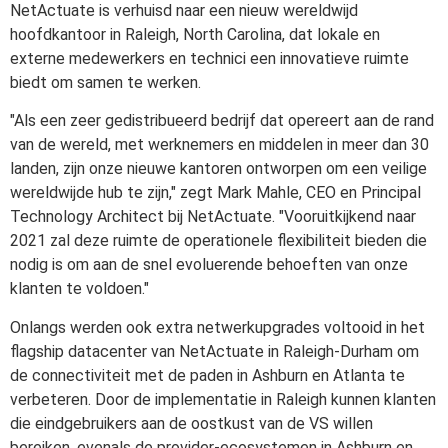
NetActuate is verhuisd naar een nieuw wereldwijd
hoofdkantoor in Raleigh, North Carolina, dat lokale en
externe medewerkers en technici een innovatieve ruimte
biedt om samen te werken.
"Als een zeer gedistribueerd bedrijf dat opereert aan de rand
van de wereld, met werknemers en middelen in meer dan 30
landen, zijn onze nieuwe kantoren ontworpen om een veilige
wereldwijde hub te zijn," zegt Mark Mahle, CEO en Principal
Technology Architect bij NetActuate. "Vooruitkijkend naar
2021 zal deze ruimte de operationele flexibiliteit bieden die
nodig is om aan de snel evoluerende behoeften van onze
klanten te voldoen."
Onlangs werden ook extra netwerkupgrades voltooid in het
flagship datacenter van NetActuate in Raleigh-Durham om
de connectiviteit met de paden in Ashburn en Atlanta te
verbeteren. Door de implementatie in Raleigh kunnen klanten
die eindgebruikers aan de oostkust van de VS willen
bereiken, evenals de provider-ecosystemen in Ashburn en