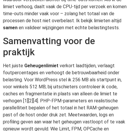
limiet verhoog, daalt vaak de CPU-tijd per verzoek en komen
time-outs minder vaak voor – zolang het totaal van de
processen de host niet overbelast. Ik bekijk limieten altijd
samen
en valideer wijzigingen met echte belastingtests.
Samenvatting voor de
praktijk
Het juiste
Geheugenlimiet
verkort laadtijden, verlaagt
foutpercentages en verhoogt de betrouwbaarheid onder
belasting. Voor WordPress stel ik 256 MB als startpunt in,
voor winkels 512 MB; bij uitschieters controleer ik code,
caches en fragmentatie in plaats van alleen de limiet te
verhogen [1][2][4]. PHP-FPM-parameters en realistische
parallelliteit bepalen of het totaal in het RAM-geheugen
past of de host onder druk zet. Meetwaarden, logs en
profiling geven aan waar het geheugen vastloopt of te vaak
opnieuw wordt gevuld. Wie Limit, FPM, OPCache en