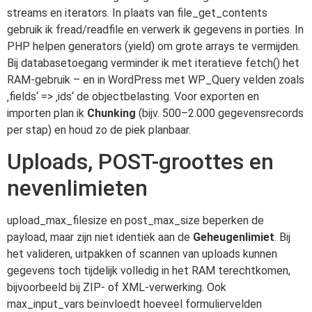
streams en iterators. In plaats van file_get_contents
gebruik ik fread/readfile en verwerk ik gegevens in porties. In
PHP helpen generators (yield) om grote arrays te vermijden.
Bij databasetoegang verminder ik met iteratieve fetch() het
RAM-gebruik – en in WordPress met WP_Query velden zoals
‚fields‘ => ‚ids‘ de objectbelasting. Voor exporten en
importen plan ik
Chunking
(bijv. 500–2.000 gegevensrecords
per stap) en houd zo de piek planbaar.
Uploads, POST-groottes en
nevenlimieten
upload_max_filesize en post_max_size beperken de
payload, maar zijn niet identiek aan de
Geheugenlimiet
. Bij
het valideren, uitpakken of scannen van uploads kunnen
gegevens toch tijdelijk volledig in het RAM terechtkomen,
bijvoorbeeld bij ZIP- of XML-verwerking. Ook
max_input_vars beïnvloedt hoeveel formuliervelden