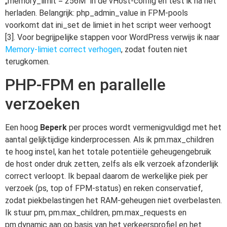
„memory_limit = 256M“ in de vHost-config en test ik na het
herladen. Belangrijk: php_admin_value in FPM-pools
voorkomt dat ini_set de limiet in het script weer verhoogt
[3]. Voor begrijpelijke stappen voor WordPress verwijs ik naar
Memory-limiet correct verhogen
, zodat fouten niet
terugkomen.
PHP-FPM en parallelle
verzoeken
Een hoog
Beperk
per proces wordt vermenigvuldigd met het
aantal gelijktijdige kinderprocessen. Als ik pm.max_children
te hoog instel, kan het totale potentiële geheugengebruik
de host onder druk zetten, zelfs als elk verzoek afzonderlijk
correct verloopt. Ik bepaal daarom de werkelijke piek per
verzoek (ps, top of FPM-status) en reken conservatief,
zodat piekbelastingen het RAM-geheugen niet overbelasten.
Ik stuur pm, pm.max_children, pm.max_requests en
pm.dynamic aan op basis van het verkeersprofiel en het