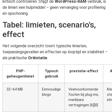
kritisch controleren. Stijgt de
WordPress-RAM
-verbruik, is
de limiet een hulpmiddel – geen vervanging voor profilering
en opschoning.
Tabel: limieten, scenario's,
effect
Het volgende overzicht toont typische limieten,
toepassingsgevallen en effecten op looptijd en stabiliteit –
als praktische
Oriëntatie
.
PHP-
Typisch
prestatie-effect
geheugenlimiet
gebruik
32–64 MB
Eenvoudige
Veelvoorkomende
Kle
blogs
fouten bij plug-ins,
st
merkbare
in
vertragingen [6][8]