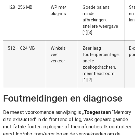
128–256 MB
WP met
Goede balans,
St
plug-ins
minder
en
afbrekingen,
la
snellere weergave
[1][3]
512–1024 MB
Winkels,
Zeer laag
E-
veel
foutenpercentage,
por
verkeer
snelle
zoekopdrachten,
meer headroom
[1][7]
Foutmeldingen en diagnose
De meest voorkomende aanwijzing is „
Toegestaan
“Memory
size exhausted" in de frontend of log, vaak gepaard gaande
met fatale fouten in plug-in- of themafuncties. Ik controleer
eerst log/php-fpm/error.log en de verzoekpaden om de