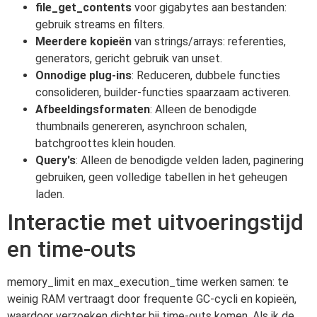
file_get_contents
voor gigabytes aan bestanden:
gebruik streams en filters.
Meerdere kopieën
van strings/arrays: referenties,
generators, gericht gebruik van unset.
Onnodige plug-ins
: Reduceren, dubbele functies
consolideren, builder-functies spaarzaam activeren.
Afbeeldingsformaten
: Alleen de benodigde
thumbnails genereren, asynchroon schalen,
batchgroottes klein houden.
Query's
: Alleen de benodigde velden laden, paginering
gebruiken, geen volledige tabellen in het geheugen
laden.
Interactie met uitvoeringstijd
en time-outs
memory_limit en max_execution_time werken samen: te
weinig RAM vertraagt door frequente GC-cycli en kopieën,
waardoor verzoeken dichter bij time-outs komen. Als ik de