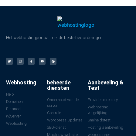
Het webhostingportaal met de beste beoordelingen.
Webhosting
beheerde
Aanbeveling &
diensten
Test
Help
Onderhoud van de
Provider directory
Domeinen
server
Webhosting
E-handel
Controle
vergelijking
(v)Server
Wordpress Updates
Snelheidstest
Webhosting
SEO-dienst
Hosting aanbeveling
Maak uw website
webdesigner