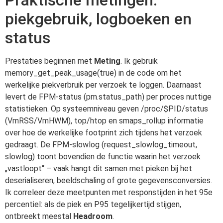
Praktische metingen:
piekgebruik, logboeken en
status
Prestaties beginnen met
Meting
. Ik gebruik
memory_get_peak_usage(true) in de code om het
werkelijke piekverbruik per verzoek te loggen. Daarnaast
levert de FPM-status (pm.status_path) per proces nuttige
statistieken. Op systeemniveau geven /proc/$PID/status
(VmRSS/VmHWM), top/htop en smaps_rollup informatie
over hoe de werkelijke footprint zich tijdens het verzoek
gedraagt. De FPM-slowlog (request_slowlog_timeout,
slowlog) toont bovendien de functie waarin het verzoek
„vastloopt“ – vaak hangt dit samen met pieken bij het
deserialiseren, beeldschaling of grote gegevensconversies.
Ik correleer deze meetpunten met responstijden in het 95e
percentiel: als de piek en P95 tegelijkertijd stijgen,
ontbreekt meestal
Headroom
.