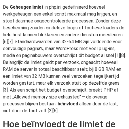
De
Geheugenlimiet
in php.ini gedefinieerd hoeveel
werkgeheugen een enkel script maximaal mag krijgen, en
stopt daarmee ongecontroleerde processen. Zonder deze
bescherming zouden eindeloze loops of foutieve loaders de
hele host kunnen blokkeren en andere diensten meesleuren
[6][7]. Standaardwaarden van 32-64 MB zijn voldoende voor
eenvoudige pagina's, maar WordPress met veel plug-ins,
media en paginabouwers overschrijdt dit budget al snel [1][8].
Belangrijk: de limiet geldt per verzoek, ongeacht hoeveel
RAM de server in totaal beschikbaar stelt; bij 8 GB RAM en
een limiet van 32 MB kunnen veel verzoeken tegelijkertijd
worden gestart, maar elk verzoek stuit op dezelfde grens
[3]. Als een script het budget overschrijdt, breekt PHP af
met „Allowed memory size exhausted“ – de overige
processen blijven bestaan.
beïnvloed
alleen door de last,
niet door de fout zelf [2][6].
Hoe beïnvloedt de limiet de