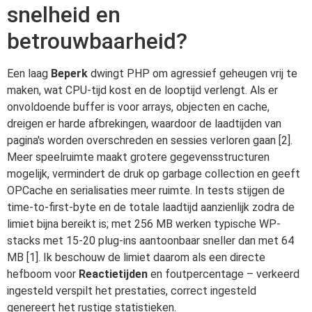
snelheid en
betrouwbaarheid?
Een laag
Beperk
dwingt PHP om agressief geheugen vrij te
maken, wat CPU-tijd kost en de looptijd verlengt. Als er
onvoldoende buffer is voor arrays, objecten en cache,
dreigen er harde afbrekingen, waardoor de laadtijden van
pagina's worden overschreden en sessies verloren gaan [2].
Meer speelruimte maakt grotere gegevensstructuren
mogelijk, vermindert de druk op garbage collection en geeft
OPCache en serialisaties meer ruimte. In tests stijgen de
time-to-first-byte en de totale laadtijd aanzienlijk zodra de
limiet bijna bereikt is; met 256 MB werken typische WP-
stacks met 15-20 plug-ins aantoonbaar sneller dan met 64
MB [1]. Ik beschouw de limiet daarom als een directe
hefboom voor
Reactietijden
en foutpercentage – verkeerd
ingesteld verspilt het prestaties, correct ingesteld
genereert het rustige statistieken.