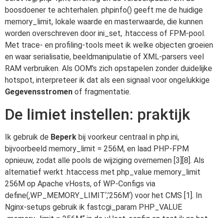
boosdoener te achterhalen. phpinfo() geeft me de huidige
memory_limit, lokale waarde en masterwaarde, die kunnen
worden overschreven door ini_set, .htaccess of FPM-pool.
Met trace- en profiling-tools meet ik welke objecten groeien
en waar serialisatie, beeldmanipulatie of XML-parsers veel
RAM verbruiken. Als OOM's zich opstapelen zonder duidelijke
hotspot, interpreteer ik dat als een signaal voor ongelukkige
Gegevensstromen
of fragmentatie.
De limiet instellen: praktijk
Ik gebruik de
Beperk
bij voorkeur centraal in php.ini,
bijvoorbeeld memory_limit = 256M, en laad PHP-FPM
opnieuw, zodat alle pools de wijziging overnemen [3][8]. Als
alternatief werkt .htaccess met php_value memory_limit
256M op Apache vHosts, of WP-Configs via
define(‚WP_MEMORY_LIMIT‘,’256M‘) voor het CMS [1]. In
Nginx-setups gebruik ik fastcgi_param PHP_VALUE