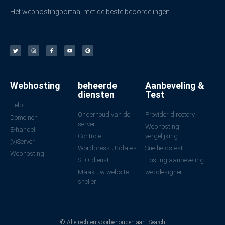
Het webhostingportaal met de beste beoordelingen.
Webhosting
beheerde
Aanbeveling &
diensten
Test
Help
Onderhoud van de
Provider directory
Domeinen
server
Webhosting
E-handel
Controle
vergelijking
(v)Server
Wordpress Updates
Snelheidstest
Webhosting
SEO-dienst
Hosting aanbeveling
Maak uw website
webdesigner
sneller
© Alle rechten voorbehouden aan iSearch