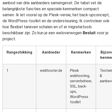
aanbod van drie aanbieders samengevat. De tabel vat de
belangrijkste functies en speciale kenmerken compact
samen. Ik let vooral op de Plesk-versie, het back-upconcept,
de WordPress-toolkit en de ondersteuning. Ik controleer ook
hoe flexibel tarieven schalen en of er migratietools
beschikbaar zijn. Zo kun je een weloverwogen
Besluit
voor je
project.
Rangschikking
Aanbieder
Kenmerken
Bijzon
kenme
1
webhoster.de
Plesk
Testwi
webhosting,
&
serverbeheer,
aanbeve
SSL, back-
ups,
WordPress
toolkit