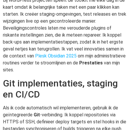
Bij WordPress projecten speelt de toolkit me elke dag in de
kaart omdat ik belangrijke taken met een paar klikken kan
starten. Ik creëer staging-omgevingen, test releases en trek
wijzigingen live op een gecontroleerde manier.
Beveiligingscontroles laten me verouderde plugins of
riskante instellingen zien, die ik meteen repareer. Ik koppel
back-ups aan implementatiestappen, zodat ik in het ergste
geval netjes kan terugrollen. Ik vat veel innovaties samen in
de context van
Plesk Obsidian 2025
om mijn administratieve
routines verder te stroomlijnen en de
Prestaties
van mijn
sites.
Git implementaties, staging
en CI/CD
Als ik code automatisch wil implementeren, gebruik ik de
geïntegreerde
Git
-verbinding. Ik koppel repositories via
HTTPS of SSH, definieer deploy targets en stel hooks in die
bestanden synchroniseren of builds triggeren na elke push.