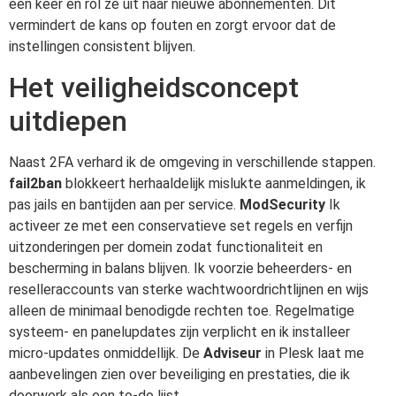
één keer en rol ze uit naar nieuwe abonnementen. Dit
vermindert de kans op fouten en zorgt ervoor dat de
instellingen consistent blijven.
Het veiligheidsconcept
uitdiepen
Naast 2FA verhard ik de omgeving in verschillende stappen.
fail2ban
blokkeert herhaaldelijk mislukte aanmeldingen, ik
pas jails en bantijden aan per service.
ModSecurity
Ik
activeer ze met een conservatieve set regels en verfijn
uitzonderingen per domein zodat functionaliteit en
bescherming in balans blijven. Ik voorzie beheerders- en
reselleraccounts van sterke wachtwoordrichtlijnen en wijs
alleen de minimaal benodigde rechten toe. Regelmatige
systeem- en panelupdates zijn verplicht en ik installeer
micro-updates onmiddellijk. De
Adviseur
in Plesk laat me
aanbevelingen zien over beveiliging en prestaties, die ik
doorwerk als een to-do lijst.