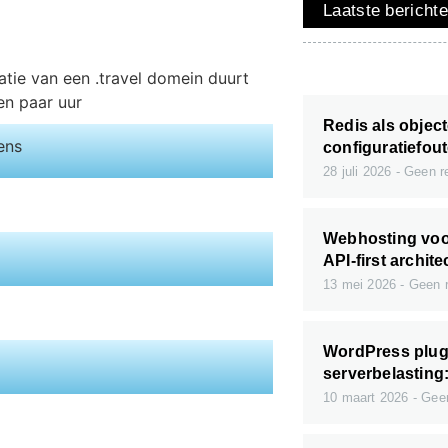
Laatste bericht
atie van een .travel domein duurt
en paar uur
Redis als obje
ens
configuratiefou
28 juli 2026
Geen re
Webhosting voo
API-first archit
13 mei 2026
Geen r
WordPress plugi
serverbelasting:
10 maart 2026
Geen