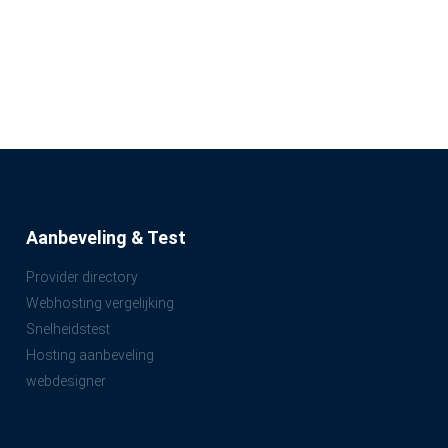
Aanbeveling & Test
Provider directory
Webhosting vergelijking
Snelheidstest
Hosting aanbeveling
webdesigner