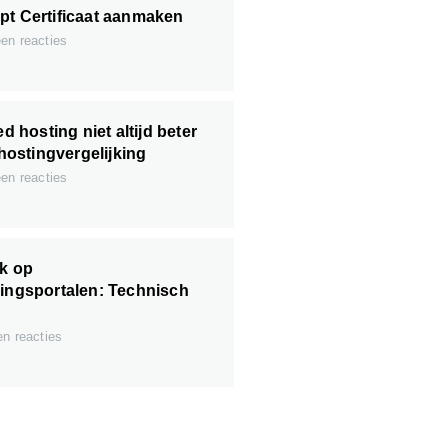
pt Certificaat aanmaken
n reacties
hosting niet altijd beter
 hostingvergelijking
n reacties
ik op
kingsportalen: Technisch
n reacties