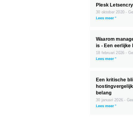
Plesk Letsencry
30 oktober 2020
Gee
Lees meer "
Waarom managed 
is - Een eerlijke
18 februari 2026
Gee
Lees meer "
Een kritische bl
hostingvergelij
belang
30 januari 2026
Gee
Lees meer "