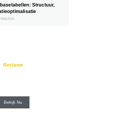
asetabellen: Structuur,
atieoptimalisatie
reacties
Reclame
rs en Super Service zijn
aar via de webhost.
Bekijk Nu