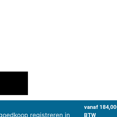
vanaf 184,00€
 goedkoop registreren in
BTW