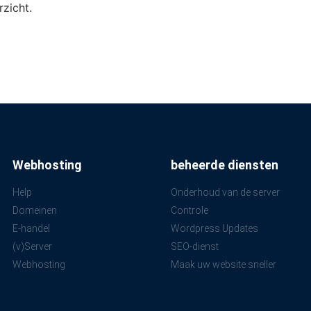
zicht.
Webhosting
beheerde diensten
Help
Onderhoud van de server
Domeinen
Controle
E-handel
Wordpress Updates
(v)Server
SEO-dienst
Webhosting
Maak uw website sneller