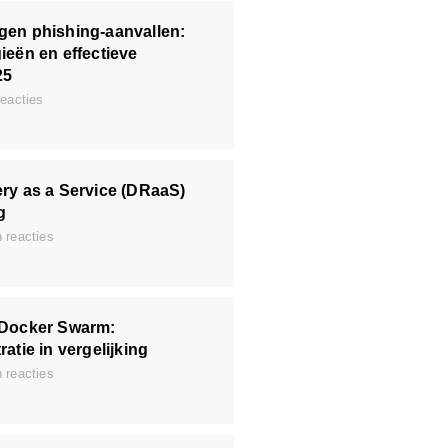
gen phishing-aanvallen:
ieën en effectieve
25
eacties
ry as a Service (DRaaS)
g
reacties
 Docker Swarm:
atie in vergelijking
reacties