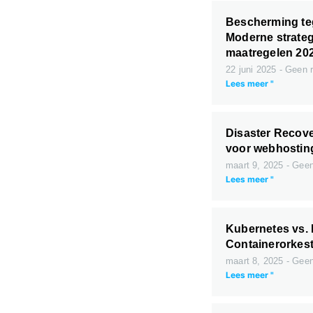
Bescherming te
Moderne strateg
maatregelen 20
22 juni 2025
Geen r
Lees meer "
Disaster Recove
voor webhostin
maart 9, 2025
Geen 
Lees meer "
Kubernetes vs.
Containerorkestr
maart 8, 2025
Geen 
Lees meer "