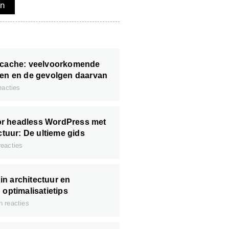
en
ctcache: veelvoorkomende
ten en de gevolgen daarvan
acties
r headless WordPress met
ectuur: De ultieme gids
eacties
n architectuur en
 optimalisatietips
 reacties