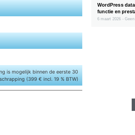
WordPress datab
functie en prest
6 maart 2026
Geen 
ng is mogelijk binnen de eerste 30
Snelle serve
schrapping (399 € incl. 19 % BTW)
beschikb