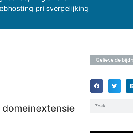
bhosting prijsvergelijking
Gelieve de bijdr
e domeinextensie