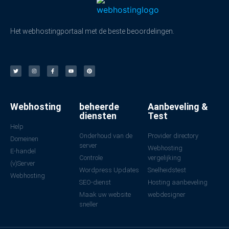
Het webhostingportaal met de beste beoordelingen.
Webhosting
beheerde
Aanbeveling &
diensten
Test
Help
Onderhoud van de
Provider directory
Domeinen
server
Webhosting
E-handel
Controle
vergelijking
(v)Server
Wordpress Updates
Snelheidstest
Webhosting
SEO-dienst
Hosting aanbeveling
Maak uw website
webdesigner
sneller