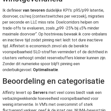
Ik definieer
van tevoren
duidelijke KPI's: p95/p99 latentie,
doorvoer, cs/req (contextswitches per verzoek), migraties
per seconde en LLC miss rate. Doelcorridors helpen om
trade-offs te evalueren, zoals „p99 -25% bij ≤5% minder
maximale doorvoer“. Op hostniveau bewaak ik core-onbalans
en inactieve tijd zodat pinning niet leidt tot dure inactieve
tijd. Affiniteit is economisch zinvol als de bereikte
voorspelbaarheid SLO-straffen vermindert of de dichtheid in
clusters verhoogt omdat reservebuffers kleiner kunnen zijn.
Zonder dit numerieke spoor blijft pinning een
onderbuikgevoel.
Optimalisatie
.
Beoordeling en categorisatie
Affinity levert op
Servers
met veel cores biedt vaak een
verbazingwekkende hoeveelheid voorspelbaarheid voor
weinig interventie. In VM's met overcommit of sterk
fluctuerend verkeer, geef ik de inzet gas. NUMA-bewustzijn,