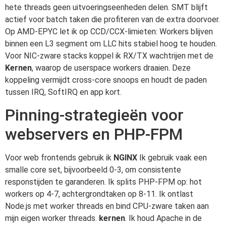
hete threads geen uitvoeringseenheden delen. SMT blijft
actief voor batch taken die profiteren van de extra doorvoer.
Op AMD-EPYC let ik op CCD/CCX-limieten: Workers blijven
binnen een L3 segment om LLC hits stabiel hoog te houden.
Voor NIC-zware stacks koppel ik RX/TX wachtrijen met de
Kernen
, waarop de userspace workers draaien. Deze
koppeling vermijdt cross-core snoops en houdt de paden
tussen IRQ, SoftIRQ en app kort.
Pinning-strategieën voor
webservers en PHP-FPM
Voor web frontends gebruik ik
NGINX
Ik gebruik vaak een
smalle core set, bijvoorbeeld 0-3, om consistente
responstijden te garanderen. Ik splits PHP-FPM op: hot
workers op 4-7, achtergrondtaken op 8-11. Ik ontlast
Node.js met worker threads en bind CPU-zware taken aan
mijn eigen worker threads.
kernen
. Ik houd Apache in de