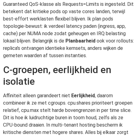
Guaranteed QoS-klasse als Requests=Limits is ingesteld. Dit
betekent dat kritieke pods op vaste cores landen, terwijl
best-effort werklasten flexibel blijven. Ik plan pods
topologie-bewust: ik verdeel latency paden (ingress, app,
cache) per NUMA node zodat geheugen en IRQ belasting
lokaal blijven. Belangrijk is de
Planbaarheid
ook voor rollouts:
replica's ontvangen identieke kernsets, anders wijken de
gemeten waarden af tussen instanties.
C-groepen, eerlijkheid en
isolatie
Affiniteit alleen garandeert niet
Eerlijkheid
, daarom
combineer ik ze met cgroups. cpu.shares prioriteert groepen
relatief, cpu.max stelt harde bovengrenzen in per time slice.
Dit is hoe ik luidruchtige buren in toom houd, zelfs als ze
CPU-bound draaien. In multi-tenant hosting bescherm ik
kritische diensten met hogere shares. Alles bij elkaar zorgt