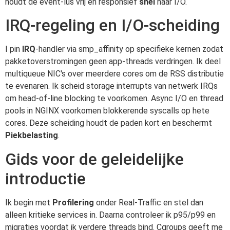
houdt de event-lus vrij en responsief
snel
naar I/O.
IRQ-regeling en I/O-scheiding
I pin
IRQ
-handler via smp_affinity op specifieke kernen zodat
pakketoverstromingen geen app-threads verdringen. Ik deel
multiqueue NIC's over meerdere cores om de RSS distributie
te evenaren. Ik scheid storage interrupts van netwerk IRQs
om head-of-line blocking te voorkomen. Async I/O en thread
pools in NGINX voorkomen blokkerende syscalls op hete
cores. Deze scheiding houdt de paden kort en beschermt
Piekbelasting
.
Gids voor de geleidelijke
introductie
Ik begin met
Profilering
onder Real-Traffic en stel dan
alleen kritieke services in. Daarna controleer ik p95/p99 en
migraties voordat ik verdere threads bind. Cgroups geeft me