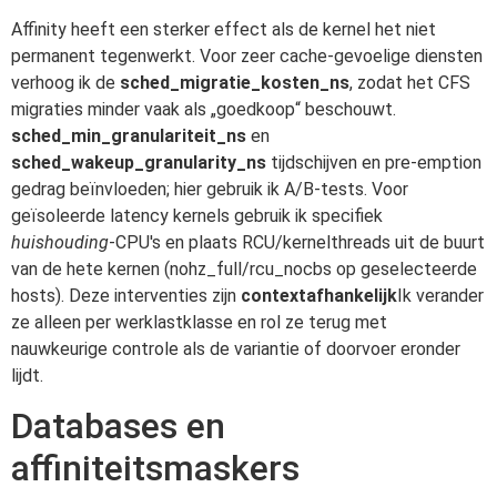
Affinity heeft een sterker effect als de kernel het niet
permanent tegenwerkt. Voor zeer cache-gevoelige diensten
verhoog ik de
sched_migratie_kosten_ns
, zodat het CFS
migraties minder vaak als „goedkoop“ beschouwt.
sched_min_granulariteit_ns
en
sched_wakeup_granularity_ns
tijdschijven en pre-emption
gedrag beïnvloeden; hier gebruik ik A/B-tests. Voor
geïsoleerde latency kernels gebruik ik specifiek
huishouding
-CPU's en plaats RCU/kernelthreads uit de buurt
van de hete kernen (nohz_full/rcu_nocbs op geselecteerde
hosts). Deze interventies zijn
contextafhankelijk
Ik verander
ze alleen per werklastklasse en rol ze terug met
nauwkeurige controle als de variantie of doorvoer eronder
lijdt.
Databases en
affiniteitsmaskers