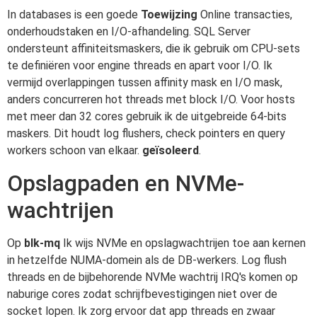
In databases is een goede
Toewijzing
Online transacties,
onderhoudstaken en I/O-afhandeling. SQL Server
ondersteunt affiniteitsmaskers, die ik gebruik om CPU-sets
te definiëren voor engine threads en apart voor I/O. Ik
vermijd overlappingen tussen affinity mask en I/O mask,
anders concurreren hot threads met block I/O. Voor hosts
met meer dan 32 cores gebruik ik de uitgebreide 64-bits
maskers. Dit houdt log flushers, check pointers en query
workers schoon van elkaar.
geïsoleerd
.
Opslagpaden en NVMe-
wachtrijen
Op
blk-mq
Ik wijs NVMe en opslagwachtrijen toe aan kernen
in hetzelfde NUMA-domein als de DB-werkers. Log flush
threads en de bijbehorende NVMe wachtrij IRQ's komen op
naburige cores zodat schrijfbevestigingen niet over de
socket lopen. Ik zorg ervoor dat app threads en zwaar