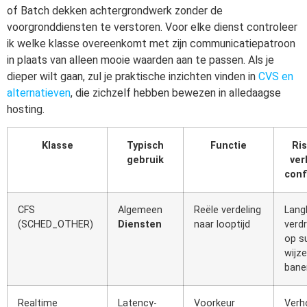
of Batch dekken achtergrondwerk zonder de
voorgronddiensten te verstoren. Voor elke dienst controleer
ik welke klasse overeenkomt met zijn communicatiepatroon
in plaats van alleen mooie waarden aan te passen. Als je
dieper wilt gaan, zul je praktische inzichten vinden in
CVS en
alternatieven
, die zichzelf hebben bewezen in alledaagse
hosting.
Klasse
Typisch
Functie
Ris
gebruik
ver
conf
CFS
Algemeen
Reële verdeling
Lang
(SCHED_OTHER)
Diensten
naar looptijd
verd
op s
wijze
bane
Realtime
Latency-
Voorkeur
Verh