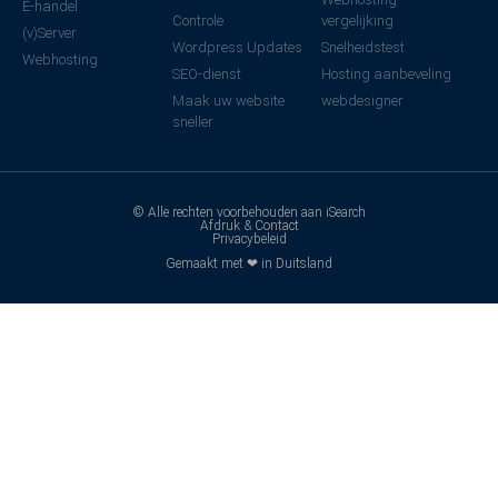
E-handel
Controle
vergelijking
(v)Server
Wordpress Updates
Snelheidstest
Webhosting
SEO-dienst
Hosting aanbeveling
Maak uw website
webdesigner
sneller
© Alle rechten voorbehouden aan iSearch
Afdruk & Contact
Privacybeleid
Gemaakt met ❤ in Duitsland