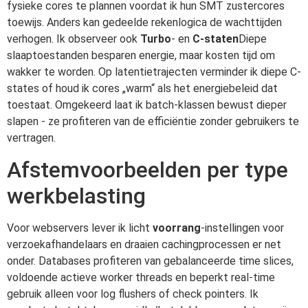
fysieke cores te plannen voordat ik hun SMT zustercores
toewijs. Anders kan gedeelde rekenlogica de wachttijden
verhogen. Ik observeer ook
Turbo
- en
C-staten
Diepe
slaaptoestanden besparen energie, maar kosten tijd om
wakker te worden. Op latentietrajecten verminder ik diepe C-
states of houd ik cores „warm“ als het energiebeleid dat
toestaat. Omgekeerd laat ik batch-klassen bewust dieper
slapen - ze profiteren van de efficiëntie zonder gebruikers te
vertragen.
Afstemvoorbeelden per type
werkbelasting
Voor webservers lever ik licht
voorrang
-instellingen voor
verzoekafhandelaars en draaien cachingprocessen er net
onder. Databases profiteren van gebalanceerde time slices,
voldoende actieve worker threads en beperkt real-time
gebruik alleen voor log flushers of check pointers. Ik