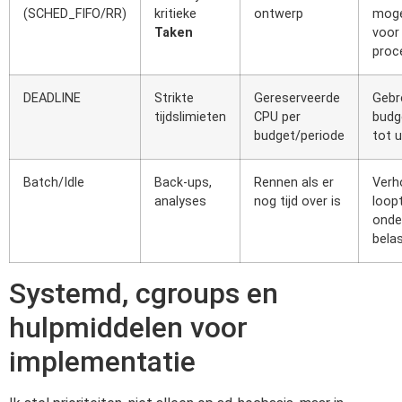
(SCHED_FIFO/RR)
kritieke
ontwerp
moge
Taken
voor
proc
DEADLINE
Strikte
Gereserveerde
Gebr
tijdslimieten
CPU per
budge
budget/periode
tot u
Batch/Idle
Back-ups,
Rennen als er
Verh
analyses
nog tijd over is
loopt
onde
bela
Systemd, cgroups en
hulpmiddelen voor
implementatie