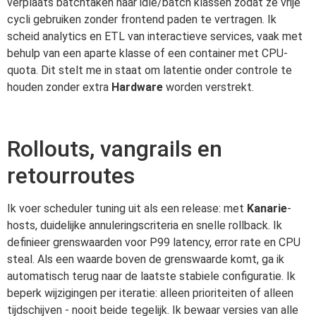
verplaats batchtaken naar idle/batch klassen zodat ze vrije
cycli gebruiken zonder frontend paden te vertragen. Ik
scheid analytics en ETL van interactieve services, vaak met
behulp van een aparte klasse of een container met CPU-
quota. Dit stelt me in staat om latentie onder controle te
houden zonder extra
Hardware
worden verstrekt.
Rollouts, vangrails en
retourroutes
Ik voer scheduler tuning uit als een release: met
Kanarie
-
hosts, duidelijke annuleringscriteria en snelle rollback. Ik
definieer grenswaarden voor P99 latency, error rate en CPU
steal. Als een waarde boven de grenswaarde komt, ga ik
automatisch terug naar de laatste stabiele configuratie. Ik
beperk wijzigingen per iteratie: alleen prioriteiten of alleen
tijdschijven - nooit beide tegelijk. Ik bewaar versies van alle