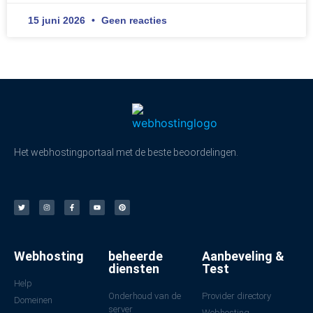
15 juni 2026
Geen reacties
Het webhostingportaal met de beste beoordelingen.
Webhosting
beheerde
Aanbeveling &
diensten
Test
Help
Onderhoud van de
Provider directory
Domeinen
server
Webhosting