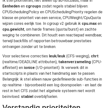
Ik stel prioriteiten, niet alleen op ad-hocbasis, maar in
Eenheden
en
cgroups
zodat regels stabiel blijven:
CPUSchedulingPolicy en CPUSchedulingPriority regelen de
klasse en prioriteit van een service, CPUWeight/CpuQuota
wijzen cores eerlijk toe. In cgroup v2 gebruik ik
cpu.max
en
cpu.gewicht
, om harde frames (quota/burst) en zachte
weging te combineren. Dit houdt een reactiepad wendbaar,
terwijl backfills of rapporten betrouwbaar prestaties
ontvangen zonder uit te breken.
Voor selectieve correcties
leuk/leuk
(CFS-weging),
chrt
(realtime/DEADLINE attributen),
takenverzameling
(CPU-
affiniteit) en
ionice
(I/O-prioriteit). Ik verwerk dit in
startscripts in plaats van het handmatig aan te passen.
Belangrijk: ik stel alleen nauw gedefinieerde sub-functies in
op realtime - bijvoorbeeld een log doorspoelen - en laat de
rest in het CFS zodat het algehele systeem niet wordt
beïnvloed.
stabiel
overblijfselen.
Verstandig prioriteiten