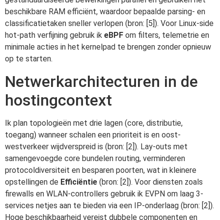
beschikbare RAM efficiënt, waardoor bepaalde parsing- en
classificatietaken sneller verlopen (bron: [5]). Voor Linux-side
hot-path verfijning gebruik ik
eBPF
om filters, telemetrie en
minimale acties in het kernelpad te brengen zonder opnieuw
op te starten.
Netwerkarchitecturen in de
hostingcontext
Ik plan topologieën met drie lagen (core, distributie,
toegang) wanneer schalen een prioriteit is en oost-
westverkeer wijdverspreid is (bron: [2]). Lay-outs met
samengevoegde core bundelen routing, verminderen
protocoldiversiteit en besparen poorten, wat in kleinere
opstellingen de
Efficiëntie
(bron: [2]). Voor diensten zoals
firewalls en WLAN-controllers gebruik ik EVPN om laag 3-
services netjes aan te bieden via een IP-onderlaag (bron: [2]).
Hoge beschikbaarheid vereist dubbele componenten en