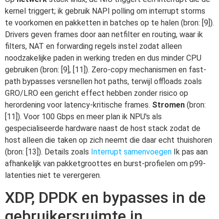
kernel triggert; ik gebruik NAPI polling om interrupt storms
te voorkomen en pakketten in batches op te halen (bron: [9]).
Drivers geven frames door aan netfilter en routing, waar ik
filters, NAT en forwarding regels instel zodat alleen
noodzakelijke paden in werking treden en dus minder CPU
gebruiken (bron: [9], [11]). Zero-copy mechanismen en fast-
path bypasses versnellen hot paths, terwijl offloads zoals
GRO/LRO een gericht effect hebben zonder risico op
herordening voor latency-kritische frames.
Stromen
(bron:
[11]). Voor 100 Gbps en meer plan ik NPU's als
gespecialiseerde hardware naast de host stack zodat de
host alleen die taken op zich neemt die daar echt thuishoren
(bron: [13]). Details zoals
Interrupt samenvoegen
Ik pas aan
afhankelijk van pakketgroottes en burst-profielen om p99-
latenties niet te verergeren.
XDP, DPDK en bypasses in de
gebruikersruimte in