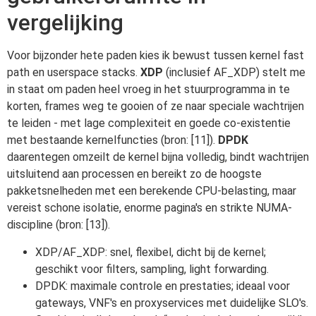
vergelijking
Voor bijzonder hete paden kies ik bewust tussen kernel fast
path en userspace stacks.
XDP
(inclusief AF_XDP) stelt me
in staat om paden heel vroeg in het stuurprogramma in te
korten, frames weg te gooien of ze naar speciale wachtrijen
te leiden - met lage complexiteit en goede co-existentie
met bestaande kernelfuncties (bron: [11]).
DPDK
daarentegen omzeilt de kernel bijna volledig, bindt wachtrijen
uitsluitend aan processen en bereikt zo de hoogste
pakketsnelheden met een berekende CPU-belasting, maar
vereist schone isolatie, enorme pagina's en strikte NUMA-
discipline (bron: [13]).
XDP/AF_XDP: snel, flexibel, dicht bij de kernel;
geschikt voor filters, sampling, light forwarding.
DPDK: maximale controle en prestaties; ideaal voor
gateways, VNF's en proxyservices met duidelijke SLO's.