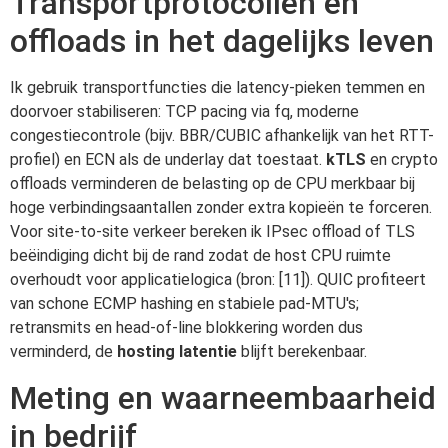
Transportprotocollen en
offloads in het dagelijks leven
Ik gebruik transportfuncties die latency-pieken temmen en
doorvoer stabiliseren: TCP pacing via fq, moderne
congestiecontrole (bijv. BBR/CUBIC afhankelijk van het RTT-
profiel) en ECN als de underlay dat toestaat.
kTLS
en crypto
offloads verminderen de belasting op de CPU merkbaar bij
hoge verbindingsaantallen zonder extra kopieën te forceren.
Voor site-to-site verkeer bereken ik IPsec offload of TLS
beëindiging dicht bij de rand zodat de host CPU ruimte
overhoudt voor applicatielogica (bron: [11]). QUIC profiteert
van schone ECMP hashing en stabiele pad-MTU's;
retransmits en head-of-line blokkering worden dus
verminderd, de
hosting latentie
blijft berekenbaar.
Meting en waarneembaarheid
in bedrijf