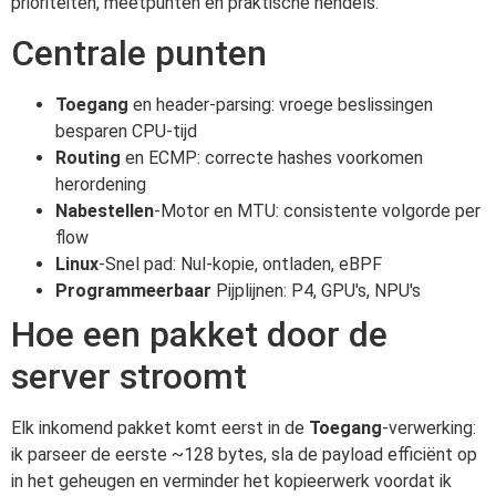
prioriteiten, meetpunten en praktische hendels.
Centrale punten
Toegang
en header-parsing: vroege beslissingen
besparen CPU-tijd
Routing
en ECMP: correcte hashes voorkomen
herordening
Nabestellen
-Motor en MTU: consistente volgorde per
flow
Linux
-Snel pad: Nul-kopie, ontladen, eBPF
Programmeerbaar
Pijplijnen: P4, GPU's, NPU's
Hoe een pakket door de
server stroomt
Elk inkomend pakket komt eerst in de
Toegang
-verwerking:
ik parseer de eerste ~128 bytes, sla de payload efficiënt op
in het geheugen en verminder het kopieerwerk voordat ik