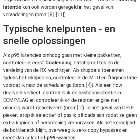
latentie
kan ook worden geregeld in het geval van
veranderingen (bron: [8], [11]).
Typische knelpunten - en
snelle oplossingen
Als p95 latencies omhoog gaan met kleine pakketten,
controleer ik eerst
Coalescing
, batchgroottes en de
verdeling van de RX-wachtrijen. Als druppels toenemen
tijdens het inkapselen, controleer ik de MTU en fragmentatie
voordat ik naar de scheduler ga (bron: [4]). Als een flow
doorvoer verliest, controleer ik de hashconsistentie in
ECMP/LAG en controleer ik of de reorder engine niet
onnodig wordt geactiveerd (bron: [1]). In het geval van CPU-
pieken, stop ik selectief of pas ik offloads aan zodat ze geen
extra kopieën of herordening veroorzaken. Als het kernelpad
de bottleneck blijft, overweeg ik zero-copy bypasses en
meet dan selectief
p99
-waarden.