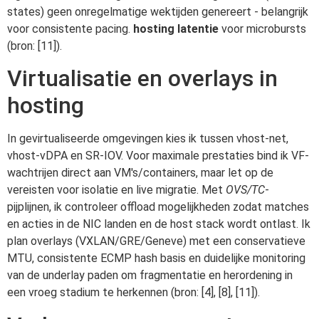
states) geen onregelmatige wektijden genereert - belangrijk
voor consistente pacing.
hosting latentie
voor microbursts
(bron: [11]).
Virtualisatie en overlays in
hosting
In gevirtualiseerde omgevingen kies ik tussen vhost-net,
vhost-vDPA en SR-IOV. Voor maximale prestaties bind ik VF-
wachtrijen direct aan VM's/containers, maar let op de
vereisten voor isolatie en live migratie. Met
OVS/TC
-
pijplijnen, ik controleer offload mogelijkheden zodat matches
en acties in de NIC landen en de host stack wordt ontlast. Ik
plan overlays (VXLAN/GRE/Geneve) met een conservatieve
MTU, consistente ECMP hash basis en duidelijke monitoring
van de underlay paden om fragmentatie en herordening in
een vroeg stadium te herkennen (bron: [4], [8], [11]).