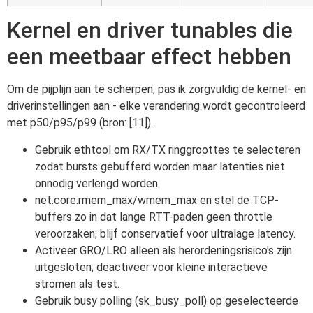
Kernel en driver tunables die
een meetbaar effect hebben
Om de pijplijn aan te scherpen, pas ik zorgvuldig de kernel- en
driverinstellingen aan - elke verandering wordt gecontroleerd
met p50/p95/p99 (bron: [11]).
Gebruik ethtool om RX/TX ringgroottes te selecteren
zodat bursts gebufferd worden maar latenties niet
onnodig verlengd worden.
net.core.rmem_max/wmem_max en stel de TCP-
buffers zo in dat lange RTT-paden geen throttle
veroorzaken; blijf conservatief voor ultralage latency.
Activeer GRO/LRO alleen als herordeningsrisico's zijn
uitgesloten; deactiveer voor kleine interactieve
stromen als test.
Gebruik busy polling (sk_busy_poll) op geselecteerde