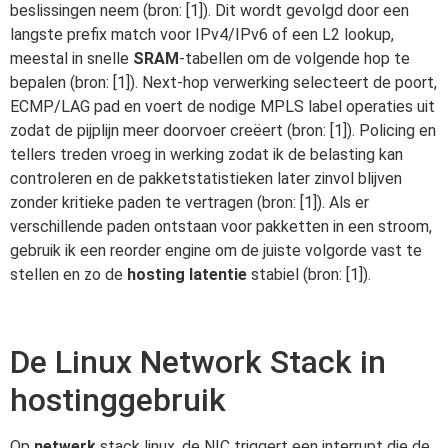
beslissingen neem (bron: [1]). Dit wordt gevolgd door een
langste prefix match voor IPv4/IPv6 of een L2 lookup,
meestal in snelle
SRAM
-tabellen om de volgende hop te
bepalen (bron: [1]). Next-hop verwerking selecteert de poort,
ECMP/LAG pad en voert de nodige MPLS label operaties uit
zodat de pijplijn meer doorvoer creëert (bron: [1]). Policing en
tellers treden vroeg in werking zodat ik de belasting kan
controleren en de pakketstatistieken later zinvol blijven
zonder kritieke paden te vertragen (bron: [1]). Als er
verschillende paden ontstaan voor pakketten in een stroom,
gebruik ik een reorder engine om de juiste volgorde vast te
stellen en zo de
hosting latentie
stabiel (bron: [1]).
De Linux Network Stack in
hostinggebruik
Op
netwerk
stack linux, de NIC triggert een interrupt die de