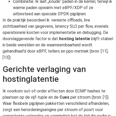
Combinatie: Ik laat „koude“ paden in de kernel, terwijl ik
warme paden opwarm met eBPF/XDP of ze
uitbesteed aan speciale DPDK-pijplijnen.
In de praktijk beoordeel ik: vereiste offloads, live
zichtbaarheid van gegevens, latency SLO per flow, evenals
operationele kosten voor implementatie en debugging. De
doorslaggevende factor is dat
hosting latentie
blijft stabiel
in beide werelden en de waarneembaarheid wordt
gehandhaafd door eBPF, tellers en pps-metriek (bron: [11],
[13]).
Gerichte verlaging van
hostinglatentie
Ik voorkom out-of-order effecten door ECMP hashes te
plaatsen op de vijf-tuple en de
Cues
per stroom (bron: [1]).
Waar flexibele pijplijnen pakketten verschillend afhandelen,
zorgt een herordeningsengine per stroom of poort voor
consistente volgordes en vermindert het de tijd die nodig is