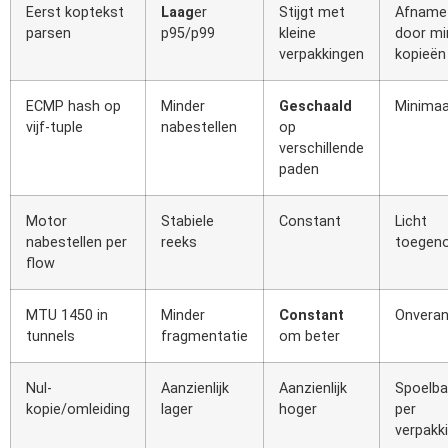
Eerst koptekst
Laag
er
Stijgt met
Afname
parsen
p95/p99
kleine
door mi
verpakkingen
kopieën
ECMP hash op
Minder
Geschaald
Minimaa
vijf-tuple
nabestellen
op
verschillende
paden
Motor
Stabiele
Constant
Licht
nabestellen per
reeks
toegen
flow
MTU 1450 in
Minder
Constant
Onveran
tunnels
fragmentatie
om beter
Nul-
Aanzienlijk
Aanzienlijk
Spoelba
kopie/omleiding
lager
hoger
per
verpakk