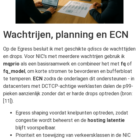
Wachtrijen, planning en ECN
Op de Egress besluit ik met geschikte
qdiscs
de wachttijden
en drops. Voor NIC's met meerdere wachtrijen gebruik ik
mqprio
als een basisraamwerk en combineer het met
fq
of
fq_model
, om korte stromen te bevorderen en bufferbloat
te temperen.
ECN
zodra de onderlagen dit ondersteunen - in
datacenters met DCTCP-achtige werklasten dalen de p99-
pieken aanzienlijk zonder dat er harde drops optreden (bron:
[11]).
Egress shaping voordat knelpunten optreden, zodat
congestie wordt beheerst en de
hosting latentie
blijft voorspelbaar.
Prioriteit en toewijzing van verkeersklassen in de NIC