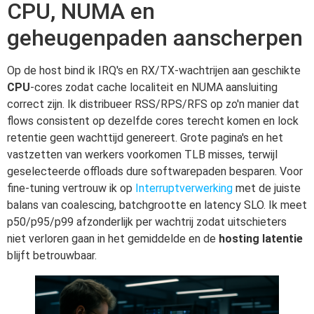
CPU, NUMA en
geheugenpaden aanscherpen
Op de host bind ik IRQ's en RX/TX-wachtrijen aan geschikte
CPU
-cores zodat cache localiteit en NUMA aansluiting
correct zijn. Ik distribueer RSS/RPS/RFS op zo'n manier dat
flows consistent op dezelfde cores terecht komen en lock
retentie geen wachttijd genereert. Grote pagina's en het
vastzetten van werkers voorkomen TLB misses, terwijl
geselecteerde offloads dure softwarepaden besparen. Voor
fine-tuning vertrouw ik op
Interruptverwerking
met de juiste
balans van coalescing, batchgrootte en latency SLO. Ik meet
p50/p95/p99 afzonderlijk per wachtrij zodat uitschieters
niet verloren gaan in het gemiddelde en de
hosting latentie
blijft betrouwbaar.