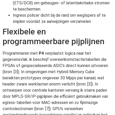
(ETS/DCB) om geheugen- of latentiekritieke stromen
te beschermen.
Ingress policer dicht bij de rand om weglopers af te
snijden voordat ze aanwijzingen verzamelen.
Flexibele en
programmeerbare pijplijnen
Programmeren met
P4
verplaatst logica naar het
gegevensvlak: ik beschrijf overeenkomstactietabellen die
FPGA's of gespecialiseerde ASIC's direct kunnen uitvoeren
(bron: [3]). In omgevingen met Hybrid Memory Cube
bereikten prototypes ongeveer 30 Mpps per kanaal, wat
header-zware werklasten enorm verlicht (bron: [3]). In
ontwerpen voor centrale kantoren vervang ik starre paden
door MPLS-SR/IP-pijplijnen die efficiënt gebruikmaken van
egress-tabellen voor MAC-adressen en zo fijnmazige
controlestromen (bron: [7]). GPU's verwerken
gestandaardiseerde bewerkingen parallel en gebruiken het