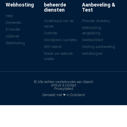
Webhosting
beheerde
Aanbeveling &
diensten
Test
Help
Onderhoud van de
Provider directory
Domeinen
server
Webhosting
E-handel
Controle
vergelijking
(v)Server
Wordpress Updates
Snelheidstest
Webhosting
SEO-dienst
Hosting aanbeveling
Maak uw website
webdesigner
sneller
© Alle rechten voorbehouden aan iSearch
Afdruk & Contact
Privacybeleid
Gemaakt met ❤ in Duitsland