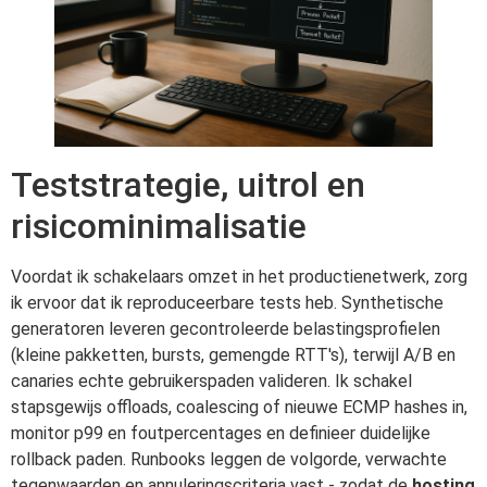
Teststrategie, uitrol en
risicominimalisatie
Voordat ik schakelaars omzet in het productienetwerk, zorg
ik ervoor dat ik reproduceerbare tests heb. Synthetische
generatoren leveren gecontroleerde belastingsprofielen
(kleine pakketten, bursts, gemengde RTT's), terwijl A/B en
canaries echte gebruikerspaden valideren. Ik schakel
stapsgewijs offloads, coalescing of nieuwe ECMP hashes in,
monitor p99 en foutpercentages en definieer duidelijke
rollback paden. Runbooks leggen de volgorde, verwachte
tegenwaarden en annuleringscriteria vast - zodat de
hosting