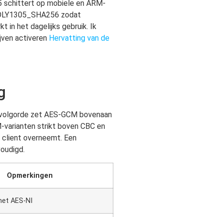
 schittert op mobiele en ARM-
OLY1305_SHA256 zodat
 in het dagelijks gebruik. Ik
jven activeren
Hervatting van de
g
 volgorde zet AES-GCM bovenaan
CM-varianten strikt boven CBC en
de client overneemt. Een
oudigd.
Opmerkingen
met AES-NI