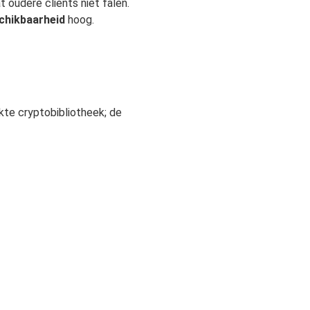
 oudere clients niet falen.
chikbaarheid
hoog.
ikte cryptobibliotheek; de