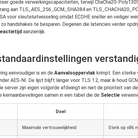
eer goede verwerkingscapaciteiten, terwijl ChaCha20-Poly1305
oorrang aan TLS_AES_256_GCM_SHA384 en TLS_CHACHA20_P
A voor sleuteluitwisseling omdat ECDHE sneller en veiliger werkt
 zo handshakes te besparen. Degenen die latencies verder opdri
eactietijd
aanzienlijk.
standaardinstellingen verstandi
ering eenvoudiger is en de
Aanvalsoppervlak
krimpt. Een sterke
nder AES-NI. De lijst blijft langer voor TLS 1.2, maar ik houd G
 de server zijn eigen volgorde afdwingt en niet de prioriteit van 
 de kernaanbevelingen samen in een tabel die de
Selectie
vereenv
Doel
Maximale vertrouwelijkheid
Sterk op x86 