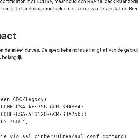
 certificaten met ECDSA, maar houd een RSA fallback klaar zodat
oleer ik de handshake-metriek om er zeker van te zijn dat de
Bes
pact
 en definieer curves. De specifieke notatie hangt af van de gebru
 belangrijk.
een CBC/legacy)

CDHE-RSA-AES256-GCM-SHA384:

ie via ssl_ciphersuites/ssl_conf_command)
