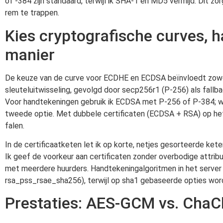
of -384 zijn standaard, terwijl ik SHA-1 en MD5 vermijd. Dit z
rem te trappen.
Kies cryptografische curves, h
manier
De keuze van de curve voor ECDHE en ECDSA beïnvloedt zowel d
sleuteluitwisseling, gevolgd door secp256r1 (P-256) als fal
Voor handtekeningen gebruik ik ECDSA met P-256 of P-384; waar 
tweede optie. Met dubbele certificaten (ECDSA + RSA) op hetz
falen.
In de certificaatketen let ik op korte, netjes gesorteerde ke
Ik geef de voorkeur aan certificaten zonder overbodige attrib
met meerdere huurders. Handtekeningalgoritmen in het serv
rsa_pss_rsae_sha256), terwijl op sha1 gebaseerde opties wor
Prestaties: AES-GCM vs. Cha