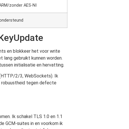
 ARM/zonder AES-NI
 ondersteund
n KeyUpdate
nts en blokkeer het voor write
iet lang gebruikt kunnen worden.
en initialisatie en hervatting.
n (HTTP/2/3, WebSockets). Ik
robuustheid tegen defecte
en. Ik schakel TLS 1.0 en 1.1
de GCM-suites in en voorkom ik