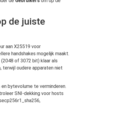
onder de
Gebruikers
om op de
p de juiste
keur aan X25519 voor
llere handshakes mogelijk maakt.
(2048 of 3072 bit) klaar als
 terwijl oudere apparaten niet
en en bytevolume te verminderen.
ntroleer SNI-dekking voor hosts
_secp256r1_sha256,