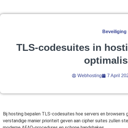
Beveiliging
TLS-codesuites in hosti
optimalis
Webhosting
7 April 20
Bij hosting bepalen TLS-codesuites hoe servers en browsers ge
verstandige manier prioriteit geven aan cipher suites zullen st
moderne AEAD-procedures en schone handshakes.