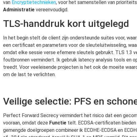
van
Encryptietechnieken
, voor het samenstellen van prioritei
Administratie
vereenvoudigd.
TLS-handdruk kort uitgelegd
In het begin stelt de client zijn ondersteunde suites voor, w
een certificaat en parameters voor de sleuteluitwisseling, wa
omdat elke sessie verse efemere sleutels gebruikt. TLS 1.3 ve
foutbronnen vermindert. Ik gebruik latency analysis tools en 
treedt. Voor veeleisende projecten is het ook de moeite waa
om de last te verlichten.
Veilige selectie: PFS en schon
Perfect Forward Secrecy vermindert het risico dat een gecom
vooraan, omdat deze
Functie
telt. ECDSA-certificaten bieden 
gemengde doelgroepen combineer ik ECDHE-ECDSA en ECDHE-