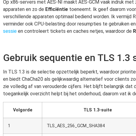
Op x86-servers met AES-NI maakt AES-GCM vaak indruk met z
apparaten en zo de
Efficiëntie
toeneemt. Ik geef daarom v
verschillende apparaten optimaal bediend worden. Ik vermijd RS
verminder ook CPU-belasting door resumpties te gebruiken en
sessie
en controleert tickets en caches netjes, waardoor de
R
Gebruik sequentie en TLS 1.3 
In TLS 1.3 is de selectie opzettelijk beperkt, waardoor priorit
en biedt ChaCha20 als gelijkwaardig alternatief voor clients zo
zie volledig af van verouderde cijfers. Het blijft belangrijk dat
toegankelijk overzicht helpt bij het onderhoud, daarom vat ik
Volgorde
TLS 1.3-suite
1
TLS_AES_256_GCM_SHA384