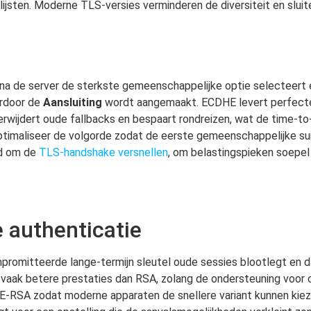
tslijsten. Moderne TLS-versies verminderen de diversiteit en slu
aarna de server de sterkste gemeenschappelijke optie selecteert
ardoor de
Aansluiting
wordt aangemaakt. ECDHE levert perfect
rwijdert oude fallbacks en bespaart rondreizen, wat de time-to-
optimaliseer de volgorde zodat de eerste gemeenschappelijke sui
rd om de
TLS-handshake versnellen
, om belastingspieken soepe
e authenticatie
promitteerde lange-termijn sleutel oude sessies blootlegt en
vaak betere prestaties dan RSA, zolang de ondersteuning voor c
RSA zodat moderne apparaten de snellere variant kunnen ki