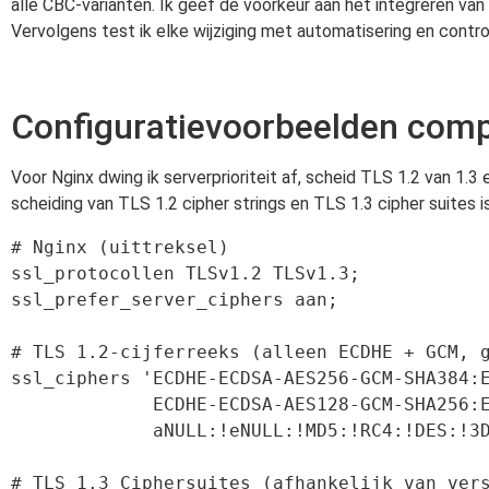
alle CBC-varianten. Ik geef de voorkeur aan het integreren van
Vervolgens test ik elke wijziging met automatisering en contr
Configuratievoorbeelden com
Voor Nginx dwing ik serverprioriteit af, scheid TLS 1.2 van 1.3
scheiding van TLS 1.2 cipher strings en TLS 1.3 cipher suites is
# Nginx (uittreksel)

ssl_protocollen TLSv1.2 TLSv1.3;

ssl_prefer_server_ciphers aan;

# TLS 1.2-cijferreeks (alleen ECDHE + GCM, g
ssl_ciphers 'ECDHE-ECDSA-AES256-GCM-SHA384:E
             ECDHE-ECDSA-AES128-GCM-SHA256:ECDHE-RSA-AES128-GCM-SHA256:!

             aNULL:!eNULL:!MD5:!RC4:!DES:!3DES:!CBC';

# TLS 1.3 Ciphersuites (afhankelijk van vers