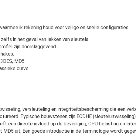
armee ik rekening houd voor veilige en snelle configuraties.
lfs in het geval van lekken van sleutels.
ofiel zijn doorslaggevend.
shakes.
 3DES, MD5.
ssieke curve.
wisseling, versleuteling en integriteitsbescherming die een verb
ctureerd. Typische bouwstenen zijn ECDHE (sleuteluitwisselin
ft een directe invloed op de beveiliging, CPU belasting en late
t MD5 uit. Een goede introductie in de terminologie wordt geg