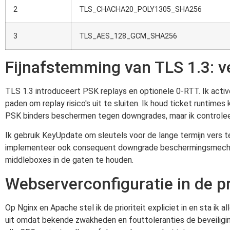
2
TLS_CHACHA20_POLY1305_SHA256
3
TLS_AES_128_GCM_SHA256
Fijnafstemming van TLS 1.3: v
TLS 1.3 introduceert PSK replays en optionele 0-RTT. Ik activ
paden om replay risico's uit te sluiten. Ik houd ticket runtime
PSK binders beschermen tegen downgrades, maar ik controleer 
Ik gebruik KeyUpdate om sleutels voor de lange termijn vers 
implementeer ook consequent downgrade beschermingsmecha
middleboxes in de gaten te houden.
Webserverconfiguratie in de pr
Op Nginx en Apache stel ik de prioriteit expliciet in en sta ik a
uit omdat bekende zwakheden en fouttoleranties de beveiligi