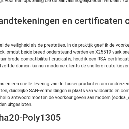
orgt voor een opstelling die de aanvalsmogelijkheden verkleint z
andtekeningen en certificaten o
e veiligheid als de prestaties. In de praktijk geef ik de voor
lback, omdat beide breed ondersteund worden en X25519 vaak sne
brede compatibiliteit cruciaal is, houd ik een RSA-certificaat 
elfde domein kunnen moderne clients de snellere route kiezen,
tens en een snelle levering van de tussenproducten om rondreiz
uten, duidelijke SAN-vermeldingen in plaats van wildcards en co
er hello antwoord moeten de voorkeur geven aan modern (ecdsa
den uitgesloten.
Cha20-Poly1305