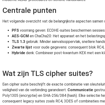
Centrale punten
Het volgende overzicht vat de belangrijkste aspecten samen wa
PFS
voorrang geven: ECDHE-suites beschermen sessies ze
AES-GCM
en ChaCha20: Het apparaat en het belastingspr
TLS 1.3
gebruik: Minder aanvalsoppervlak, snellere hand
Zwarte lijst
voor oude gegevens: consequent blok RC4,
Hybride
denk: Combineer post-kwantum KEX met een kla
Wat zijn TLS cipher suites?
Een cipher suite beschrijft de exacte combinatie van sleuteluit
veiligheid van de verbinding garandeert.
Communicatie
gestru
Poly1305 (encryptie) en SHA-256/384 (hash). Elke selectie hee
consequent legacy suites zoals RC4, 3DES of combinaties me