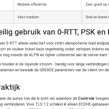
Mobiele efficiëntie
Zeer goed op
Vast medium
Snel en breed
eilig gebruik van 0-RTT, PSK e
eer 0-RTT alleen selectief voor strikt idempotente read endpoi
s kort en rouleer ticket keys regelmatig zodat verlopen tickets n
nog steeds de ALPN en cipher coherentie aan de server kant tuss
te houden in de lopende stroom - handig voor lange verbindinge
nismen en bewaak de GREASE parameters van de client om de 
aktijk
lleen de suites toe die ik echt wil, waardoor de
Controle
toegenom
ng verminderen. Voor TLS 1.2 schakel ik alleen ECDHE-gebaseer