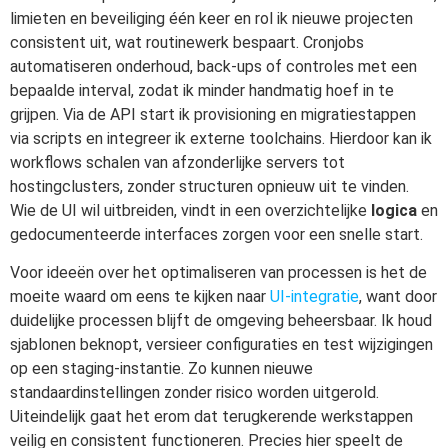
limieten en beveiliging één keer en rol ik nieuwe projecten
consistent uit, wat routinewerk bespaart. Cronjobs
automatiseren onderhoud, back-ups of controles met een
bepaalde interval, zodat ik minder handmatig hoef in te
grijpen. Via de API start ik provisioning en migratiestappen
via scripts en integreer ik externe toolchains. Hierdoor kan ik
workflows schalen van afzonderlijke servers tot
hostingclusters, zonder structuren opnieuw uit te vinden.
Wie de UI wil uitbreiden, vindt in een overzichtelijke
logica
en
gedocumenteerde interfaces zorgen voor een snelle start.
Voor ideeën over het optimaliseren van processen is het de
moeite waard om eens te kijken naar
UI-integratie
, want door
duidelijke processen blijft de omgeving beheersbaar. Ik houd
sjablonen beknopt, versieer configuraties en test wijzigingen
op een staging-instantie. Zo kunnen nieuwe
standaardinstellingen zonder risico worden uitgerold.
Uiteindelijk gaat het erom dat terugkerende werkstappen
veilig en consistent functioneren. Precies hier speelt de