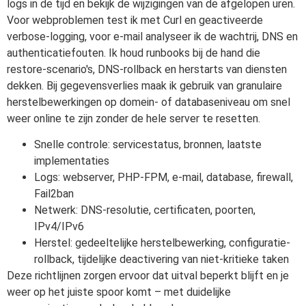
logs in de tijd en bekijk de wijzigingen van de afgelopen uren.
Voor webproblemen test ik met Curl en geactiveerde
verbose-logging, voor e-mail analyseer ik de wachtrij, DNS en
authenticatiefouten. Ik houd runbooks bij de hand die
restore-scenario's, DNS-rollback en herstarts van diensten
dekken. Bij gegevensverlies maak ik gebruik van granulaire
herstelbewerkingen op domein- of databaseniveau om snel
weer online te zijn zonder de hele server te resetten.
Snelle controle: servicestatus, bronnen, laatste
implementaties
Logs: webserver, PHP-FPM, e-mail, database, firewall,
Fail2ban
Netwerk: DNS-resolutie, certificaten, poorten,
IPv4/IPv6
Herstel: gedeeltelijke herstelbewerking, configuratie-
rollback, tijdelijke deactivering van niet-kritieke taken
Deze richtlijnen zorgen ervoor dat uitval beperkt blijft en je
weer op het juiste spoor komt – met duidelijke