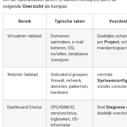
volgende
Overzicht
als kompas:
Bereik
Typische taken
Voordee
Virtualmin-tabblad
Domeinen
Duidelijke schei
aanmaken, e-mail
per
Project
, sc
beheren, SSL
mandantcapacit
instellen, databases
toewijzen
Webmin-tabblad
Gebruikers/groepen,
centrale
firewall, netwerk,
Systeemconfig
diensten, pakketten,
zonder console
hardware
Dashboard/Status
CPU/RAM/IO,
Snel
Diagnose
servicestatus,
duidelijk overzic
logboeken, OS-
informatie