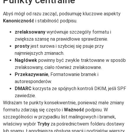
Abyś mógł od razu zacząć, podsumuję kluczowe aspekty
Kanoniczność
i stabilność podpisu.
zrelaksowany
wyrównuje szczegóły formatu i
zwiększa szansę na prawidłowe sprawdzenie.
prosty
jest surowa i szybciej się psuje przy
najmniejszych zmianach.
Nagłówek
powinny być zwykle traktowane w sposób
zrelaksowany, ciało również zrelaksowane.
Przekazywanie
, Formatowanie bramek i
autoresponderów.
DMARC
korzysta ze spójnych kontroli DKIM, jeśli SPF
zawiedzie.
Wdrażam te punkty konsekwentnie, ponieważ małe zmiany
formatu zdarzają się często i
Ważność
podpisu. W
szczególności w przypadku list mailingowych i bramek,
właściwy wybór
Tryby
za pośrednictwem folderu dostawy
lub spamu. Łagodniejsza obsługa spacji i podziałów wierszy