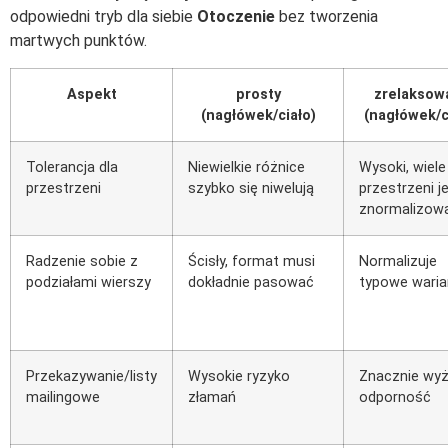
odpowiedni tryb dla siebie
Otoczenie
bez tworzenia
martwych punktów.
Aspekt
prosty
zrelaksow
(nagłówek/ciało)
(nagłówek/c
Tolerancja dla
Niewielkie różnice
Wysoki, wiele
przestrzeni
szybko się niwelują
przestrzeni j
znormalizow
Radzenie sobie z
Ścisły, format musi
Normalizuje
podziałami wierszy
dokładnie pasować
typowe waria
Przekazywanie/listy
Wysokie ryzyko
Znacznie wy
mailingowe
złamań
odporność