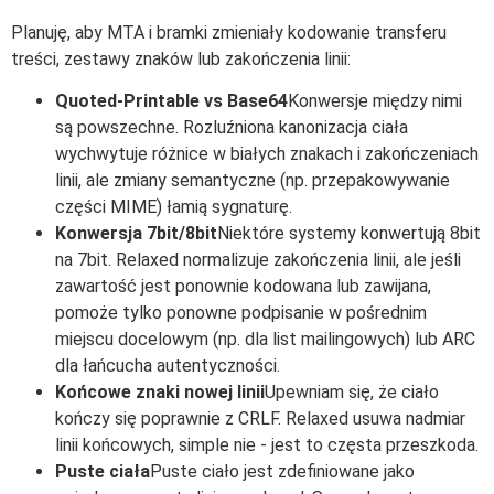
Planuję, aby MTA i bramki zmieniały kodowanie transferu
treści, zestawy znaków lub zakończenia linii:
Quoted-Printable vs Base64
Konwersje między nimi
są powszechne. Rozluźniona kanonizacja ciała
wychwytuje różnice w białych znakach i zakończeniach
linii, ale zmiany semantyczne (np. przepakowywanie
części MIME) łamią sygnaturę.
Konwersja 7bit/8bit
Niektóre systemy konwertują 8bit
na 7bit. Relaxed normalizuje zakończenia linii, ale jeśli
zawartość jest ponownie kodowana lub zawijana,
pomoże tylko ponowne podpisanie w pośrednim
miejscu docelowym (np. dla list mailingowych) lub ARC
dla łańcucha autentyczności.
Końcowe znaki nowej linii
Upewniam się, że ciało
kończy się poprawnie z CRLF. Relaxed usuwa nadmiar
linii końcowych, simple nie - jest to częsta przeszkoda.
Puste ciała
Puste ciało jest zdefiniowane jako