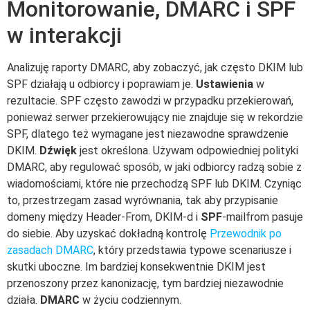
Monitorowanie, DMARC i SPF
w interakcji
Analizuję raporty DMARC, aby zobaczyć, jak często DKIM lub
SPF działają u odbiorcy i poprawiam je.
Ustawienia
w
rezultacie. SPF często zawodzi w przypadku przekierowań,
ponieważ serwer przekierowujący nie znajduje się w rekordzie
SPF, dlatego też wymagane jest niezawodne sprawdzenie
DKIM.
Dźwięk
jest określona. Używam odpowiedniej polityki
DMARC, aby regulować sposób, w jaki odbiorcy radzą sobie z
wiadomościami, które nie przechodzą SPF lub DKIM. Czyniąc
to, przestrzegam zasad wyrównania, tak aby przypisanie
domeny między Header-From, DKIM-d i
SPF
-mailfrom pasuje
do siebie. Aby uzyskać dokładną kontrolę
Przewodnik po
zasadach DMARC
, który przedstawia typowe scenariusze i
skutki uboczne. Im bardziej konsekwentnie DKIM jest
przenoszony przez kanonizację, tym bardziej niezawodnie
działa.
DMARC
w życiu codziennym.