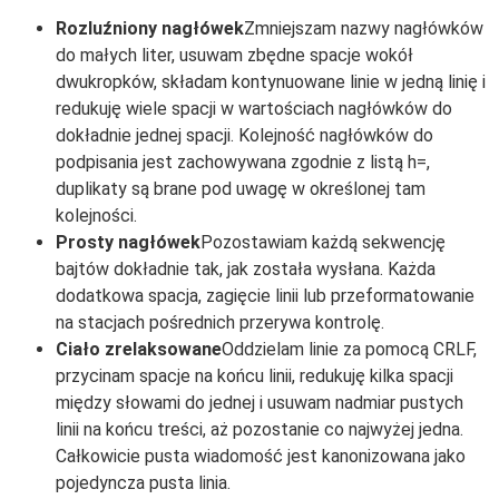
Rozluźniony nagłówek
Zmniejszam nazwy nagłówków
do małych liter, usuwam zbędne spacje wokół
dwukropków, składam kontynuowane linie w jedną linię i
redukuję wiele spacji w wartościach nagłówków do
dokładnie jednej spacji. Kolejność nagłówków do
podpisania jest zachowywana zgodnie z listą h=,
duplikaty są brane pod uwagę w określonej tam
kolejności.
Prosty nagłówek
Pozostawiam każdą sekwencję
bajtów dokładnie tak, jak została wysłana. Każda
dodatkowa spacja, zagięcie linii lub przeformatowanie
na stacjach pośrednich przerywa kontrolę.
Ciało zrelaksowane
Oddzielam linie za pomocą CRLF,
przycinam spacje na końcu linii, redukuję kilka spacji
między słowami do jednej i usuwam nadmiar pustych
linii na końcu treści, aż pozostanie co najwyżej jedna.
Całkowicie pusta wiadomość jest kanonizowana jako
pojedyncza pusta linia.