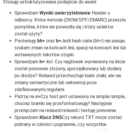
Stosuję ustrukturyzowane podejście do awarii:
Sprawdzam
Wyniki uwierzytelniania
-Header u
odbiorcy: Która metoda (DKIM/SPF/DMARC) przeszła
pomyślnie, która nie powiodła się i który selektor
został użyty?
Porównuję
bh=
oraz
b=
Jeśli hash ciała (bh=) nie pasuje,
szukam zmian na końcach linii, spacji na końcach linii lub
wstawionych tekstów stopki.
Sprawdzam
h=
-list: Czy nagłówek wymieniony na liście
został ponownie złożony, uporządkowany lub dodany
po drodze? Relaxed przechwytuje białe znaki, ale nie
zmiany semantyczne lub sekwencji poza
zdefiniowanymi regułami.
Patrzę na
c=
Czy test jest ustawiony na simple/simple,
chociaż bramki się przeformatowują? Następnie
przełączam na relaxed/relaxed i testuję ponownie.
Sprawdzam
Klucz DNS
Czy rekord TXT może zostać
pobrany w całości i poprawnie, czy wszystkie