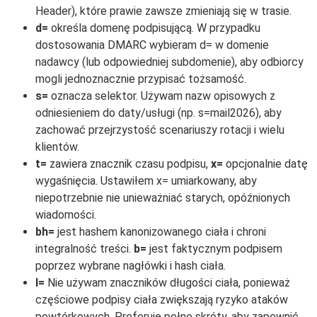
Header), które prawie zawsze zmieniają się w trasie.
d=
określa domenę podpisującą. W przypadku
dostosowania DMARC wybieram d= w domenie
nadawcy (lub odpowiedniej subdomenie), aby odbiorcy
mogli jednoznacznie przypisać tożsamość.
s=
oznacza selektor. Używam nazw opisowych z
odniesieniem do daty/usługi (np. s=mail2026), aby
zachować przejrzystość scenariuszy rotacji i wielu
klientów.
t=
zawiera znacznik czasu podpisu,
x=
opcjonalnie datę
wygaśnięcia. Ustawiłem x= umiarkowany, aby
niepotrzebnie nie unieważniać starych, opóźnionych
wiadomości.
bh=
jest hashem kanonizowanego ciała i chroni
integralność treści.
b=
jest faktycznym podpisem
poprzez wybrane nagłówki i hash ciała.
l=
Nie używam znaczników długości ciała, ponieważ
częściowe podpisy ciała zwiększają ryzyko ataków
powtórkowych. Preferuję pełne skróty, aby zapewnić