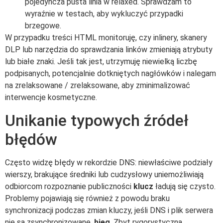
pojedyncza pusta linia w relaxed. Sprawdzam to
wyraźnie w testach, aby wykluczyć przypadki
brzegowe.
W przypadku treści HTML monitoruję, czy inlinery, skanery
DLP lub narzędzia do sprawdzania linków zmieniają atrybuty
lub białe znaki. Jeśli tak jest, utrzymuję niewielką liczbę
podpisanych, potencjalnie dotkniętych nagłówków i nalegam
na zrelaksowane / zrelaksowane, aby zminimalizować
interwencje kosmetyczne.
Unikanie typowych źródeł
błędów
Często widzę błędy w rekordzie DNS: niewłaściwe podziały
wierszy, brakujące średniki lub cudzysłowy uniemożliwiają
odbiorcom rozpoznanie publiczności
klucz
ładują się czysto.
Problemy pojawiają się również z powodu braku
synchronizacji podczas zmian kluczy, jeśli DNS i plik serwera
nie są zsynchronizowane.
bieg
. Zbyt rygorystyczna