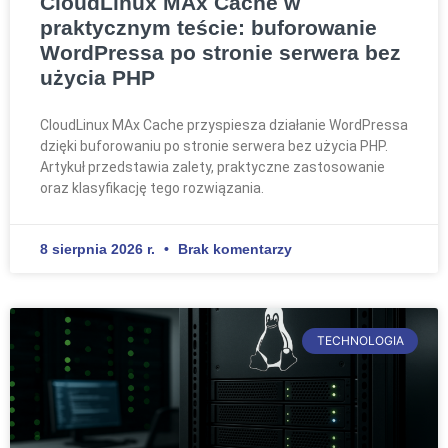
CloudLinux MAx Cache w
praktycznym teście: buforowanie
WordPressa po stronie serwera bez
użycia PHP
CloudLinux MAx Cache przyspiesza działanie WordPressa
dzięki buforowaniu po stronie serwera bez użycia PHP.
Artykuł przedstawia zalety, praktyczne zastosowanie
oraz klasyfikację tego rozwiązania.
8 sierpnia 2026 r.
Brak komentarzy
TECHNOLOGIA