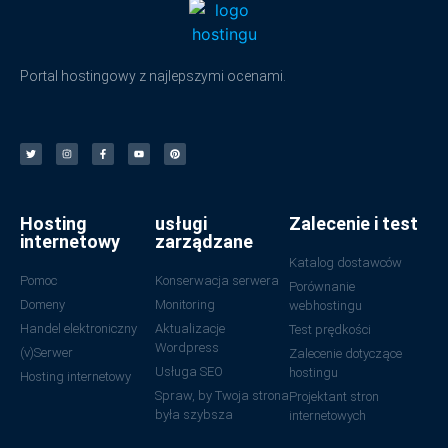
Portal hostingowy z najlepszymi ocenami.
Hosting
usługi
Zalecenie i test
internetowy
zarządzane
Katalog dostawców
Pomoc
Konserwacja serwera
Porównanie
Domeny
Monitoring
webhostingu
Handel elektroniczny
Aktualizacje
Test prędkości
Wordpress
(v)Serwer
Zalecenie dotyczące
Usługa SEO
hostingu
Hosting internetowy
Spraw, by Twoja strona
Projektant stron
była szybsza
internetowych