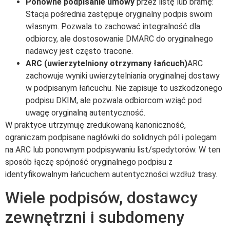
Ponowne podpisanie umowy
przez listę lub bramę:
Stacja pośrednia zastępuje oryginalny podpis swoim
własnym. Pozwala to zachować integralność dla
odbiorcy, ale dostosowanie DMARC do oryginalnego
nadawcy jest często tracone.
ARC (uwierzytelniony otrzymany łańcuch)
ARC
zachowuje wyniki uwierzytelniania oryginalnej dostawy
w podpisanym łańcuchu. Nie zapisuje to uszkodzonego
podpisu DKIM, ale pozwala odbiorcom wziąć pod
uwagę oryginalną autentyczność.
W praktyce utrzymuję zredukowaną kanoniczność,
ograniczam podpisane nagłówki do solidnych pól i polegam
na ARC lub ponownym podpisywaniu list/spedytorów. W ten
sposób łączę spójność oryginalnego podpisu z
identyfikowalnym łańcuchem autentyczności wzdłuż trasy.
Wiele podpisów, dostawcy
zewnętrzni i subdomeny