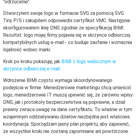
"odrzucenie".
Stworzyłem swoje logo w formacie SVG za pomocą SVG
Tiny P/S i zakupiłem odpowiedni certyfikat VMC. Następnie
skonfigurowałem linię DNS zgodnie ze specyfikacją BIMI.
Rezultat: logo mojej firmy pojawia się w skrzynce odbiorczej
kompatybilnych usług e-mail - co buduje zaufanie i wzmacnia
lojalność wobec marki.
Krok po kroku pokazuję, jak
BIMI z logo widocznym w
skrzynce odbiorczej e-mail
.
Wdrożenie BIMI często wymaga skoordynowanego
podejścia w firmie. Menedżerowie marketingu chcą umieścić
logo, menedżerowie IT muszą upewnić się, że zarówno wpisy
DNS, jak i protokoły bezpieczeństwa są poprawne, a dział
prawny zwraca uwagę na dane certyfikatu. To właśnie w tym
wzajemnym oddziaływaniu działów niezbędna jest właściwa
koordynacja. Sporządzam jasny plan projektu, aby zapewnić,
że wszystkie kroki nie zostaną zapomniane ani powtórzone.