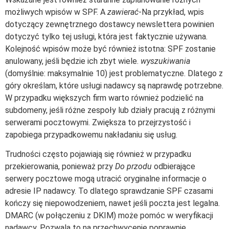
możliwych wpisów w SPF. A
zawierać
-Na przykład, wpis
dotyczący zewnętrznego dostawcy newslettera powinien
dotyczyć tylko tej usługi, która jest faktycznie używana.
Kolejność wpisów może być również istotna: SPF zostanie
anulowany, jeśli będzie ich zbyt wiele.
wyszukiwania
(domyślnie: maksymalnie 10) jest problematyczne. Dlatego z
góry określam, które usługi nadawcy są naprawdę potrzebne.
W przypadku większych firm warto również podzielić na
subdomeny, jeśli różne zespoły lub działy pracują z różnymi
serwerami pocztowymi. Zwiększa to przejrzystość i
zapobiega przypadkowemu nakładaniu się usług.
Trudności często pojawiają się również w przypadku
przekierowania, ponieważ przy
Do przodu
odbierające
serwery pocztowe mogą utracić oryginalne informacje o
adresie IP nadawcy. To dlatego sprawdzanie SPF czasami
kończy się niepowodzeniem, nawet jeśli poczta jest legalna.
DMARC (w połączeniu z DKIM) może pomóc w weryfikacji
nadawcy. Pozwala to na przechwycenie poprawnie