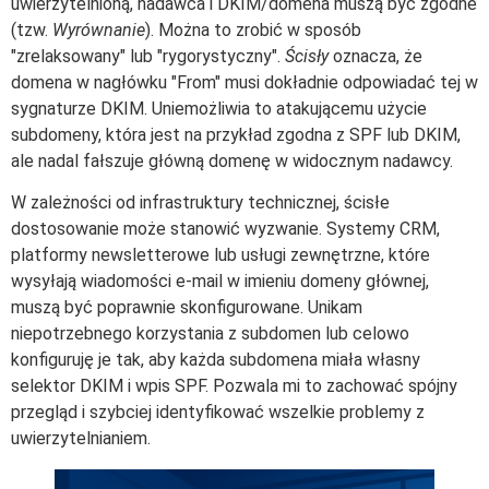
uwierzytelnioną, nadawca i DKIM/domena muszą być zgodne
(tzw.
Wyrównanie
). Można to zrobić w sposób
"zrelaksowany" lub "rygorystyczny".
Ścisły
oznacza, że
domena w nagłówku "From" musi dokładnie odpowiadać tej w
sygnaturze DKIM. Uniemożliwia to atakującemu użycie
subdomeny, która jest na przykład zgodna z SPF lub DKIM,
ale nadal fałszuje główną domenę w widocznym nadawcy.
W zależności od infrastruktury technicznej, ścisłe
dostosowanie może stanowić wyzwanie. Systemy CRM,
platformy newsletterowe lub usługi zewnętrzne, które
wysyłają wiadomości e-mail w imieniu domeny głównej,
muszą być poprawnie skonfigurowane. Unikam
niepotrzebnego korzystania z subdomen lub celowo
konfiguruję je tak, aby każda subdomena miała własny
selektor DKIM i wpis SPF. Pozwala mi to zachować spójny
przegląd i szybciej identyfikować wszelkie problemy z
uwierzytelnianiem.