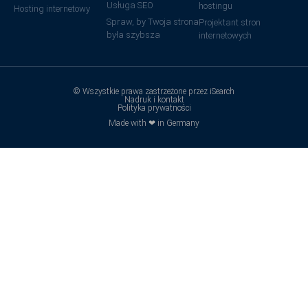
Usługa SEO
hostingu
Hosting internetowy
Spraw, by Twoja strona
Projektant stron
była szybsza
internetowych
© Wszystkie prawa zastrzeżone przez iSearch
Nadruk i kontakt
Polityka prywatności
Made with ❤ in Germany