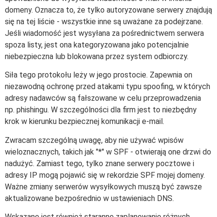
domeny. Oznacza to, że tylko autoryzowane serwery znajdują
się na tej liście - wszystkie inne są uważane za podejrzane.
Jeśli wiadomość jest wysyłana za pośrednictwem serwera
spoza listy, jest ona kategoryzowana jako potencjalnie
niebezpieczna lub blokowana przez system odbiorczy.
Siła tego protokołu leży w jego prostocie. Zapewnia on
niezawodną ochronę przed atakami typu spoofing, w których
adresy nadawców są fałszowane w celu przeprowadzenia
np. phishingu. W szczególności dla firm jest to niezbędny
krok w kierunku bezpiecznej komunikacji e-mail.
Zwracam szczególną uwagę, aby nie używać wpisów
wieloznacznych, takich jak "*" w SPF - otwierają one drzwi do
nadużyć. Zamiast tego, tylko znane serwery pocztowe i
adresy IP mogą pojawić się w rekordzie SPF mojej domeny.
Ważne zmiany serwerów wysyłkowych muszą być zawsze
aktualizowane bezpośrednio w ustawieniach DNS.
Wskazane jest również staranne zaplanowanie różnych