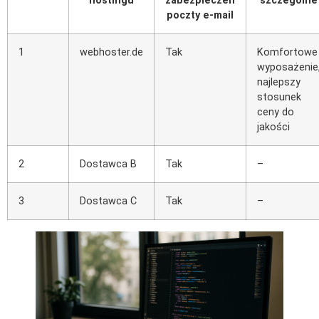
hostingu
zabezpieczeń
szczególne
poczty e-mail
1
webhoster.de
Tak
Komfortowe
wyposażenie
najlepszy
stosunek
ceny do
jakości
2
Dostawca B
Tak
–
3
Dostawca C
Tak
–