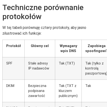
Techniczne porównanie
protokołów
W tej tabeli porównuję cztery protokoły, aby jasno
zilustrować ich funkcje:
Protokół
Główny cel
Wymagany
Zapobiega
wpis DNS
spoofingowi
SPF
Stałe adresy
Tak (TXT)
Tak (tylko z
IP nadawców
kontrolą
paszportową
DKIM
Bezpieczna
Tak (TXT z
Tak
podpisana
kluczem
zawartość
publicznym)