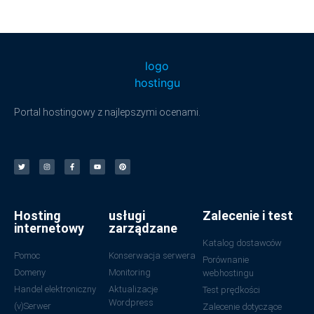
Portal hostingowy z najlepszymi ocenami.
Hosting
usługi
Zalecenie i test
internetowy
zarządzane
Katalog dostawców
Pomoc
Konserwacja serwera
Porównanie
Domeny
Monitoring
webhostingu
Handel elektroniczny
Aktualizacje
Test prędkości
Wordpress
(v)Serwer
Zalecenie dotyczące