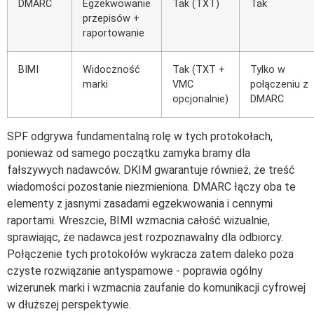
DMARC
Egzekwowanie
Tak (TXT)
Tak
przepisów +
raportowanie
BIMI
Widoczność
Tak (TXT +
Tylko w
marki
VMC
połączeniu z
opcjonalnie)
DMARC
SPF odgrywa fundamentalną rolę w tych protokołach,
ponieważ od samego początku zamyka bramy dla
fałszywych nadawców. DKIM gwarantuje również, że treść
wiadomości pozostanie niezmieniona. DMARC łączy oba te
elementy z jasnymi zasadami egzekwowania i cennymi
raportami. Wreszcie, BIMI wzmacnia całość wizualnie,
sprawiając, że nadawca jest rozpoznawalny dla odbiorcy.
Połączenie tych protokołów wykracza zatem daleko poza
czyste rozwiązanie antyspamowe - poprawia ogólny
wizerunek marki i wzmacnia zaufanie do komunikacji cyfrowej
w dłuższej perspektywie.