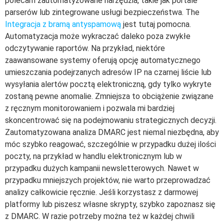
polecam zautomatyzowane narzędzia, takie jak portale
parserów lub zintegrowane usługi bezpieczeństwa. The
Integracja z bramą antyspamową
jest tutaj pomocna.
Automatyzacja może wykraczać daleko poza zwykłe
odczytywanie raportów. Na przykład, niektóre
zaawansowane systemy oferują opcję automatycznego
umieszczania podejrzanych adresów IP na czarnej liście lub
wysyłania alertów pocztą elektroniczną, gdy tylko wykryte
zostaną pewne anomalie. Zmniejsza to obciążenie związane
z ręcznym monitorowaniem i pozwala mi bardziej
skoncentrować się na podejmowaniu strategicznych decyzji.
Zautomatyzowana analiza DMARC jest niemal niezbędna, aby
móc szybko reagować, szczególnie w przypadku dużej ilości
poczty, na przykład w handlu elektronicznym lub w
przypadku dużych kampanii newsletterowych. Nawet w
przypadku mniejszych projektów, nie warto przeprowadzać
analizy całkowicie ręcznie. Jeśli korzystasz z darmowej
platformy lub piszesz własne skrypty, szybko zapoznasz się
z DMARC. W razie potrzeby można też w każdej chwili