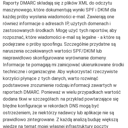
Raporty DMARC składają się z plików XML do odczytu
maszynowego, które dokumentują wyniki SPF i DKIM dla
każdej próby wysłania wiadomości e-mail. Zawierają one
również informacje o adresach IP, użytych domenach i
zastosowanych środkach. Mogę użyć tych raportów, aby
rozpoznać, które wiadomości e-mail są legalne - a które są
podejrzane o próby spoofingu. Szczególnie przydatne są
naruszenia oczekiwanych wartości SPF/DKIM lub
nieprawidłowo skonfigurowane wyrównanie domeny.
Informacje te pomagają mi zainicjować ukierunkowane środki
techniczne i organizacyjne. Aby wykorzystać rzeczywiste
korzyści płynące z tych danych, warto rozwinąć
podstawowe zrozumienie rodzaju informacji zawartych w
raportach DMARC. Ponieważ w wielu przypadkach wartość
dodana tkwi w szczegółach: na przykład powtarzające się
błędne konfiguracje w rekordach DNS mogą być
ostrzeżeniem, że niektórzy nadawcy lub aplikacje nie są
prawidłowo zintegrowane. Z każdą analizą buduję większą
wiedzę na temat mojej własnej infrastruktury poczty