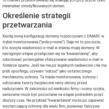
to również przedostawaniu się atakujących przy użyciu tylko
minimalnie zmodyfikowanych domen.
Określenie strategii
przetwarzania
Każdą nową konfigurację domeny rozpoczynam z DMARC w
trybie monitorowania ("policy=none"). Daje mi to poczucie,
kto wysyła wiadomości e-mail w imieniu mojej domeny. W
następnym etapie przełączam się na "kwarantannę", aby
odizolować potencjalnie sfałszowane wiadomości e-mail w
folderze spamu. Jeśli nie ma już legalnych nadawców i nie ma
prób spoofingu, używam "odrzuć" jako ostatecznego
mechanizmu ochrony. Ta triada monitorowania, ochrony i
odrzucania tworzy bezpieczne ramy obrony przed
nadużyciami. W zależności od wielkości firmy i oceny ryzyka,
sensowne może być pozostanie na etapie pośrednim przez
dłuższy czas. Na przykład "kwarantanna" może już zapewnić
wystarczającą ochronę dla wielu firm, ponieważ fałszywe