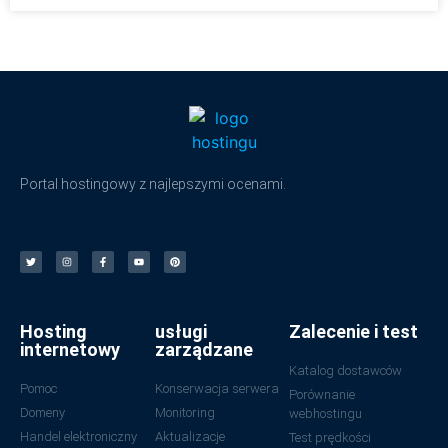
Portal hostingowy z najlepszymi ocenami.
Hosting
usługi
Zalecenie i test
internetowy
zarządzane
Katalog dostawców
Pomoc
Konserwacja serwera
Porównanie
Domeny
Monitoring
webhostingu
Handel elektroniczny
Aktualizacje
Test prędkości