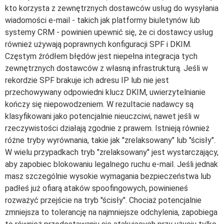
kto korzysta z zewnętrznych dostawców usług do wysyłania
wiadomości e-mail - takich jak platformy biuletynów lub
systemy CRM - powinien upewnić się, że ci dostawcy usług
również używają poprawnych konfiguracji SPF i DKIM.
Częstym źródłem błędów jest niepełna integracja tych
zewnętrznych dostawców z własną infrastrukturą. Jeśli w
rekordzie SPF brakuje ich adresu IP lub nie jest
przechowywany odpowiedni klucz DKIM, uwierzytelnianie
kończy się niepowodzeniem. W rezultacie nadawcy są
klasyfikowani jako potencjalnie nieuczciwi, nawet jeśli w
rzeczywistości działają zgodnie z prawem. Istnieją również
różne tryby wyrównania, takie jak "zrelaksowany" lub "ścisły".
W wielu przypadkach tryb "zrelaksowany" jest wystarczający,
aby zapobiec blokowaniu legalnego ruchu e-mail. Jeśli jednak
masz szczególnie wysokie wymagania bezpieczeństwa lub
padłeś już ofiarą ataków spoofingowych, powinieneś
rozważyć przejście na tryb "ścisły". Chociaż potencjalnie
zmniejsza to tolerancję na najmniejsze odchylenia, zapobiega