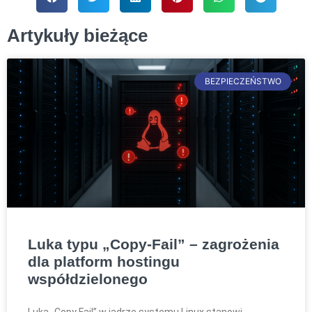
Artykuły bieżące
BEZPIECZEŃSTWO
Luka typu „Copy-Fail” – zagrożenia
dla platform hostingu
współdzielonego
Luka „Copy Fail” w jądrze systemu Linux stanowi