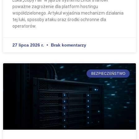
poważne zagrożenie dla platform hostingu
współdzielonego. Artykuł wyjaśnia mechanizm działania
tej luki, sposoby ataku oraz środki ochronne dla
operatorów.
27 lipca 2026 r.
Brak komentarzy
BEZPIECZEŃSTWO