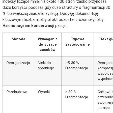
indeksy liczące mniej niż około 100 stron rzadko przynoszą
duże korzyści, podczas gdy duże struktury o fragmentacji 30
% lub większej znacznie zyskują. Decyzję dokumentuję
kluczowymi liczbami, aby efekt pozostał zrozumiały i aby
Harmonogram konserwacji
pasuje.
Metoda
Wymagania
Typowe
Efekt g
dotyczące
zastosowanie
zasobów
Reorganizacja
Niski do
~5-30 %
Reorgani
średniego
Fragmentacja
kompresj
współczy
wypełnie
Przebudowa
Wysoki
> 30 %
Całkowit
Fragmentacja
przebud
zwolnien
pamięci