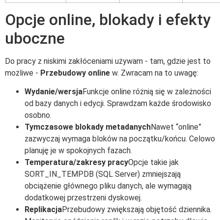
Opcje online, blokady i efekty
uboczne
Do pracy z niskimi zakłóceniami używam - tam, gdzie jest to
możliwe -
Przebudowy online
w. Zwracam na to uwagę:
Wydanie/wersja
Funkcje online różnią się w zależności
od bazy danych i edycji. Sprawdzam każde środowisko
osobno.
Tymczasowe blokady metadanych
Nawet “online”
zazwyczaj wymaga bloków na początku/końcu. Celowo
planuję je w spokojnych fazach.
Temperatura/zakresy pracy
Opcje takie jak
SORT_IN_TEMPDB (SQL Server) zmniejszają
obciążenie głównego pliku danych, ale wymagają
dodatkowej przestrzeni dyskowej.
Replikacja
Przebudowy zwiększają objętość dziennika.