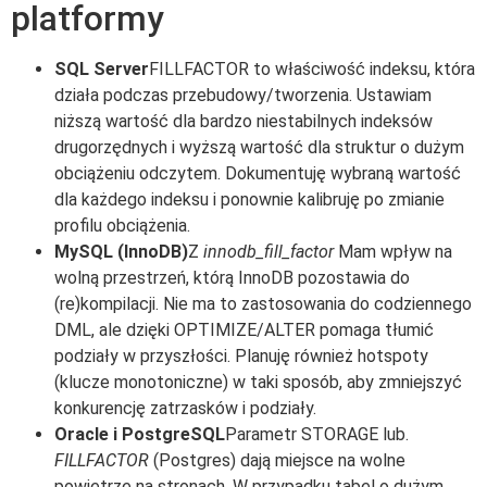
platformy
SQL Server
FILLFACTOR to właściwość indeksu, która
działa podczas przebudowy/tworzenia. Ustawiam
niższą wartość dla bardzo niestabilnych indeksów
drugorzędnych i wyższą wartość dla struktur o dużym
obciążeniu odczytem. Dokumentuję wybraną wartość
dla każdego indeksu i ponownie kalibruję po zmianie
profilu obciążenia.
MySQL (InnoDB)
Z
innodb_fill_factor
Mam wpływ na
wolną przestrzeń, którą InnoDB pozostawia do
(re)kompilacji. Nie ma to zastosowania do codziennego
DML, ale dzięki OPTIMIZE/ALTER pomaga tłumić
podziały w przyszłości. Planuję również hotspoty
(klucze monotoniczne) w taki sposób, aby zmniejszyć
konkurencję zatrzasków i podziały.
Oracle i PostgreSQL
Parametr STORAGE lub.
FILLFACTOR
(Postgres) dają miejsce na wolne
powietrze na stronach. W przypadku tabel o dużym