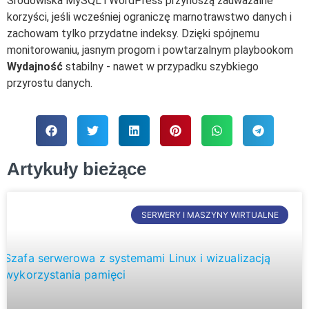
Środowiska MySQL i WordPress przynoszą zauważalne
korzyści, jeśli wcześniej ograniczę marnotrawstwo danych i
zachowam tylko przydatne indeksy. Dzięki spójnemu
monitorowaniu, jasnym progom i powtarzalnym playbookom
Wydajność
stabilny - nawet w przypadku szybkiego
przyrostu danych.
Artykuły bieżące
SERWERY I MASZYNY WIRTUALNE