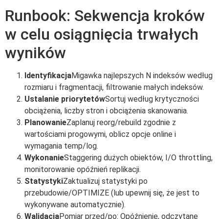
Runbook: Sekwencja kroków
w celu osiągnięcia trwałych
wyników
Identyfikacja
Migawka najlepszych N indeksów według
rozmiaru i fragmentacji, filtrowanie małych indeksów.
Ustalanie priorytetów
Sortuj według krytyczności
obciążenia, liczby stron i obciążenia skanowania.
Planowanie
Zaplanuj reorg/rebuild zgodnie z
wartościami progowymi, oblicz opcje online i
wymagania temp/log.
Wykonanie
Staggering dużych obiektów, I/O throttling,
monitorowanie opóźnień replikacji.
Statystyki
Zaktualizuj statystyki po
przebudowie/OPTIMIZE (lub upewnij się, że jest to
wykonywane automatycznie).
Walidacja
Pomiar przed/po: Opóźnienie, odczytane