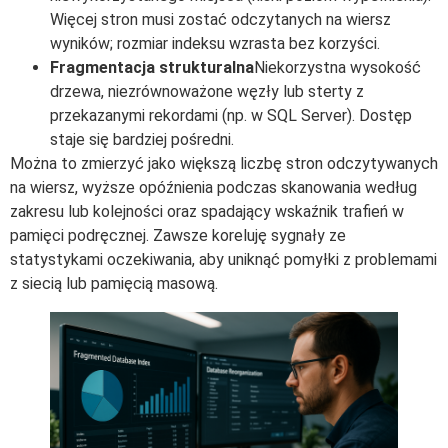
Więcej stron musi zostać odczytanych na wiersz
wyników; rozmiar indeksu wzrasta bez korzyści.
Fragmentacja strukturalna
Niekorzystna wysokość
drzewa, niezrównoważone węzły lub sterty z
przekazanymi rekordami (np. w SQL Server). Dostęp
staje się bardziej pośredni.
Można to zmierzyć jako większą liczbę stron odczytywanych
na wiersz, wyższe opóźnienia podczas skanowania według
zakresu lub kolejności oraz spadający wskaźnik trafień w
pamięci podręcznej. Zawsze koreluję sygnały ze
statystykami oczekiwania, aby uniknąć pomyłki z problemami
z siecią lub pamięcią masową.