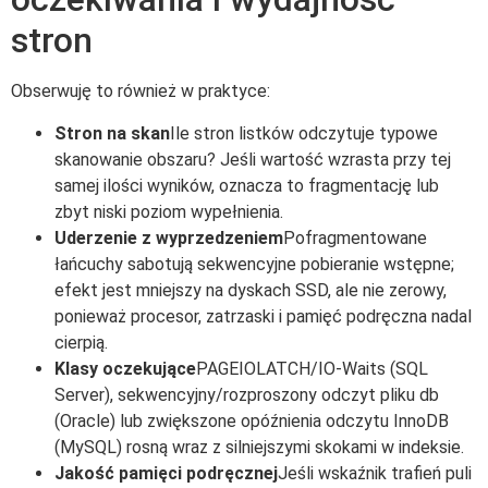
stron
Obserwuję to również w praktyce:
Stron na skan
Ile stron listków odczytuje typowe
skanowanie obszaru? Jeśli wartość wzrasta przy tej
samej ilości wyników, oznacza to fragmentację lub
zbyt niski poziom wypełnienia.
Uderzenie z wyprzedzeniem
Pofragmentowane
łańcuchy sabotują sekwencyjne pobieranie wstępne;
efekt jest mniejszy na dyskach SSD, ale nie zerowy,
ponieważ procesor, zatrzaski i pamięć podręczna nadal
cierpią.
Klasy oczekujące
PAGEIOLATCH/IO-Waits (SQL
Server), sekwencyjny/rozproszony odczyt pliku db
(Oracle) lub zwiększone opóźnienia odczytu InnoDB
(MySQL) rosną wraz z silniejszymi skokami w indeksie.
Jakość pamięci podręcznej
Jeśli wskaźnik trafień puli