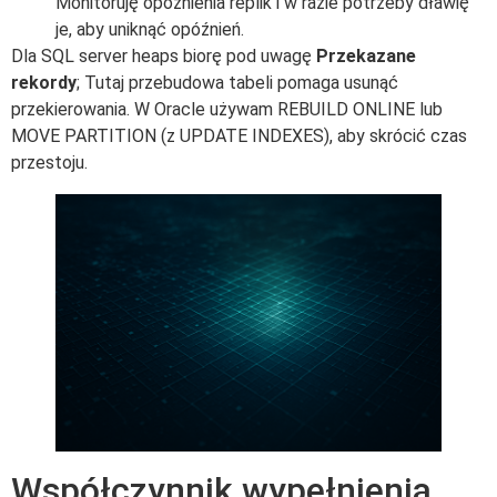
Monitoruję opóźnienia replik i w razie potrzeby dławię
je, aby uniknąć opóźnień.
Dla SQL server heaps biorę pod uwagę
Przekazane
rekordy
; Tutaj przebudowa tabeli pomaga usunąć
przekierowania. W Oracle używam REBUILD ONLINE lub
MOVE PARTITION (z UPDATE INDEXES), aby skrócić czas
przestoju.
Współczynnik wypełnienia,