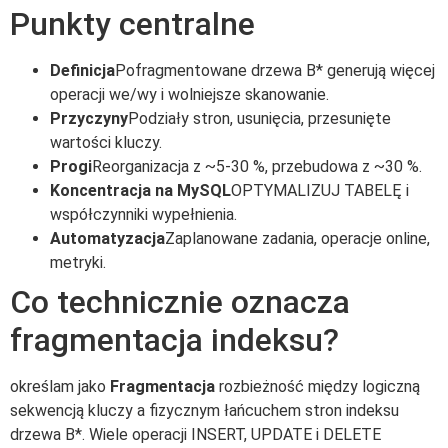
Punkty centralne
Definicja
Pofragmentowane drzewa B* generują więcej
operacji we/wy i wolniejsze skanowanie.
Przyczyny
Podziały stron, usunięcia, przesunięte
wartości kluczy.
Progi
Reorganizacja z ~5-30 %, przebudowa z ~30 %.
Koncentracja na MySQL
OPTYMALIZUJ TABELĘ i
współczynniki wypełnienia.
Automatyzacja
Zaplanowane zadania, operacje online,
metryki.
Co technicznie oznacza
fragmentacja indeksu?
określam jako
Fragmentacja
rozbieżność między logiczną
sekwencją kluczy a fizycznym łańcuchem stron indeksu
drzewa B*. Wiele operacji INSERT, UPDATE i DELETE