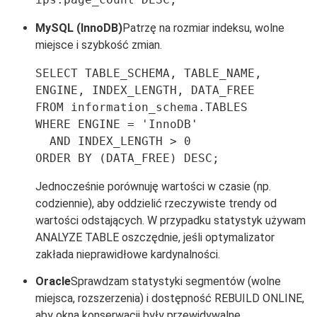
MySQL (InnoDB)
Patrzę na rozmiar indeksu, wolne
miejsce i szybkość zmian.
SELECT TABLE_SCHEMA, TABLE_NAME, 
ENGINE, INDEX_LENGTH, DATA_FREE

FROM information_schema.TABLES

WHERE ENGINE = 'InnoDB'

  AND INDEX_LENGTH > 0

ORDER BY (DATA_FREE) DESC;
Jednocześnie porównuję wartości w czasie (np.
codziennie), aby oddzielić rzeczywiste trendy od
wartości odstających. W przypadku statystyk używam
ANALYZE TABLE oszczędnie, jeśli optymalizator
zakłada nieprawidłowe kardynalności.
Oracle
Sprawdzam statystyki segmentów (wolne
miejsca, rozszerzenia) i dostępność REBUILD ONLINE,
aby okna konserwacji były przewidywalne.