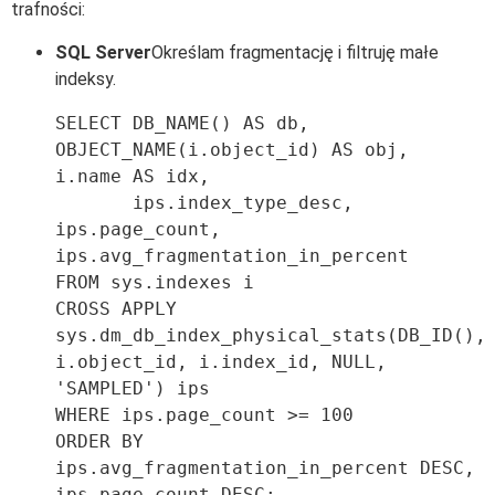
trafności:
SQL Server
Określam fragmentację i filtruję małe
indeksy.
SELECT DB_NAME() AS db, 
OBJECT_NAME(i.object_id) AS obj, 
i.name AS idx,

       ips.index_type_desc, 
ips.page_count, 
ips.avg_fragmentation_in_percent

FROM sys.indexes i

CROSS APPLY 
sys.dm_db_index_physical_stats(DB_ID(), 
i.object_id, i.index_id, NULL, 
'SAMPLED') ips

WHERE ips.page_count >= 100

ORDER BY 
ips.avg_fragmentation_in_percent DESC, 
ips.page_count DESC;