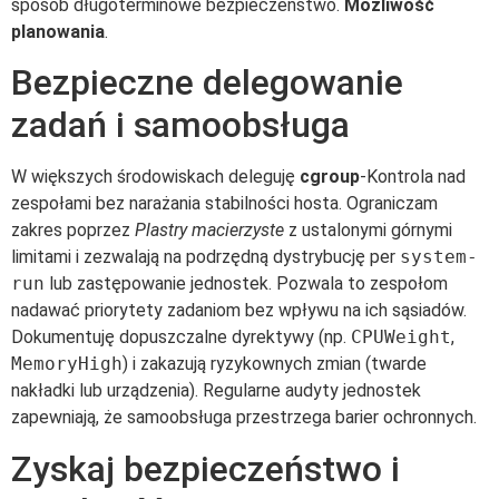
sposób długoterminowe bezpieczeństwo.
Możliwość
planowania
.
Bezpieczne delegowanie
zadań i samoobsługa
W większych środowiskach deleguję
cgroup
-Kontrola nad
zespołami bez narażania stabilności hosta. Ograniczam
zakres poprzez
Plastry macierzyste
z ustalonymi górnymi
limitami i zezwalają na podrzędną dystrybucję per
system-
run
lub zastępowanie jednostek. Pozwala to zespołom
nadawać priorytety zadaniom bez wpływu na ich sąsiadów.
Dokumentuję dopuszczalne dyrektywy (np.
CPUWeight
,
MemoryHigh
) i zakazują ryzykownych zmian (twarde
nakładki lub urządzenia). Regularne audyty jednostek
zapewniają, że samoobsługa przestrzega barier ochronnych.
Zyskaj bezpieczeństwo i