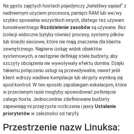
Na gęsto zajętych hostach pojedynczy „hałaśliwy sąsiad“ z
nadmiernym użyciem procesora, pamięci RAM lub we/wy
szybko spowalnia wszystkich innych, dlatego też używam
konsekwentnego
Rozdzielenie zasobów
są używane. Bez
izolacji widoczne byłyby również procesy, systemy plików
lub ścieżki sieciowe, które nie mają znaczenia dla klienta
zewnętrznego. Najpierw izoluję widok obiektów
systemowych, a następnie definiuję stałe budżety, aby
szczyty obciążenia nie wywoływały efektu domina. Dzięki
takiemu połączeniu usługi są przewidywalne, nawet jeśli
klient wdroży wadliwe kompilacje lub skrypty wymkną się
spod kontroli. W ten sposób zapobiegam eskalacjom, które
w przeciwnym razie mogłyby spowodować potknięcie
całego hosta. Jednocześnie zdefiniowane budżety
zapewniają mi przejrzyste rozliczenia i jasny
Ustalanie
priorytetów
w zależności od taryfy.
Przestrzenie nazw Linuksa: