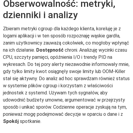
Obserwowalność: metryki,
dzienniki i analizy
Zbieram metryki cgroup dla każdego klienta, koreluję je z
logami aplikacji i w ten sposób rozpoznaję wąskie gardła,
zanim użytkownicy zauważą cokolwiek, co mogłoby wpłynąć
na ich działanie.
Dostępność
chroni. Analizuję wycinki czasu
CPU, szczyty pamięci, opóźnienia I/O i trendy PID na
wykresach. Do tej pory alerty niezawodnie informowały mnie,
gdy tylko limity kwot osiągnęły swoje limity lub OOM-Killer
stał się aktywny. Do analiz ad hoc sprawdzam również status
w systemie plików cgroup i korzystam z właściwości
jednostek z systemd. Używam tych sygnałów, aby
udowodnić budżety umowne, argumentować w przejrzysty
sposób i unikać sporów. Codzienne operacje zyskują na tym,
ponieważ mogę podejmować decyzje w oparciu o dane i z
Spokój
spotkanie.