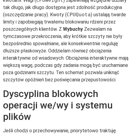
kwotami. Wagi (
CPUWeight
) zapewniają względne udziały
tak długo, jak długo dostępna jest zdolność produkcyjna
(oszczędzanie pracy). Kwoty (
CPUQuota
) ustalają twarde
limity i zapobiegają trwałemu blokowaniu rdzeni przez
poszczególnych klientów. Z
Wybuchy
Zezwalam na
tymczasowe przekroczenia, aby krótkie szczyty nie były
bezpośrednio spowalniane, ale konsekwentnie reguluję
dłuższe płaskowyże. Oddzielam również obciążenia
interaktywne od wsadowych: Obciążenia interaktywne mają
większą wagę, podczas gdy zadania mogą być uruchamiane
poza godzinami szczytu. Ten schemat pozwala uniknąć
szczytów opóźnień bez poświęcania przepustowości.
Dyscyplina blokowych
operacji we/wy i systemu
plików
Jeśli chodzi o przechowywanie, priorytetowo traktuję