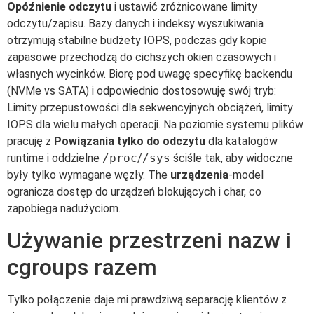
Opóźnienie odczytu
i ustawić zróżnicowane limity
odczytu/zapisu. Bazy danych i indeksy wyszukiwania
otrzymują stabilne budżety IOPS, podczas gdy kopie
zapasowe przechodzą do cichszych okien czasowych i
własnych wycinków. Biorę pod uwagę specyfikę backendu
(NVMe vs SATA) i odpowiednio dostosowuję swój tryb:
Limity przepustowości dla sekwencyjnych obciążeń, limity
IOPS dla wielu małych operacji. Na poziomie systemu plików
pracuję z
Powiązania tylko do odczytu
dla katalogów
runtime i oddzielne
/proc
/
/sys
ściśle tak, aby widoczne
były tylko wymagane węzły. The
urządzenia
-model
ogranicza dostęp do urządzeń blokujących i char, co
zapobiega nadużyciom.
Używanie przestrzeni nazw i
cgroups razem
Tylko połączenie daje mi prawdziwą separację klientów z