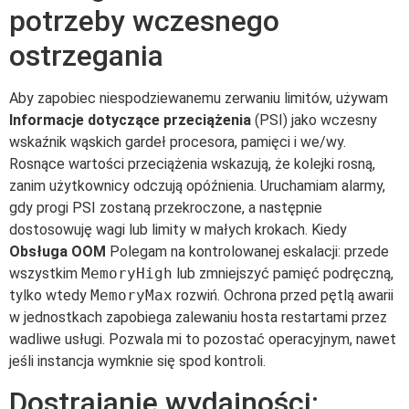
potrzeby wczesnego
ostrzegania
Aby zapobiec niespodziewanemu zerwaniu limitów, używam
Informacje dotyczące przeciążenia
(PSI) jako wczesny
wskaźnik wąskich gardeł procesora, pamięci i we/wy.
Rosnące wartości przeciążenia wskazują, że kolejki rosną,
zanim użytkownicy odczują opóźnienia. Uruchamiam alarmy,
gdy progi PSI zostaną przekroczone, a następnie
dostosowuję wagi lub limity w małych krokach. Kiedy
Obsługa OOM
Polegam na kontrolowanej eskalacji: przede
wszystkim
MemoryHigh
lub zmniejszyć pamięć podręczną,
tylko wtedy
MemoryMax
rozwiń. Ochrona przed pętlą awarii
w jednostkach zapobiega zalewaniu hosta restartami przez
wadliwe usługi. Pozwala mi to pozostać operacyjnym, nawet
jeśli instancja wymknie się spod kontroli.
Dostrajanie wydajności: