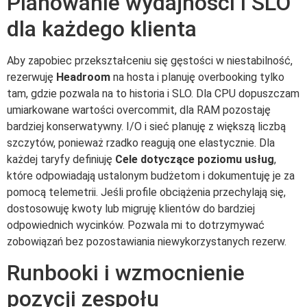
Planowanie wydajności i SLO
dla każdego klienta
Aby zapobiec przekształceniu się gęstości w niestabilność,
rezerwuję
Headroom
na hosta i planuję overbooking tylko
tam, gdzie pozwala na to historia i SLO. Dla CPU dopuszczam
umiarkowane wartości overcommit, dla RAM pozostaję
bardziej konserwatywny. I/O i sieć planuję z większą liczbą
szczytów, ponieważ rzadko reagują one elastycznie. Dla
każdej taryfy definiuję
Cele dotyczące poziomu usług
,
które odpowiadają ustalonym budżetom i dokumentuję je za
pomocą telemetrii. Jeśli profile obciążenia przechylają się,
dostosowuję kwoty lub migruję klientów do bardziej
odpowiednich wycinków. Pozwala mi to dotrzymywać
zobowiązań bez pozostawiania niewykorzystanych rezerw.
Runbooki i wzmocnienie
pozycji zespołu