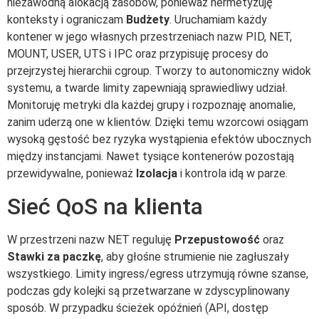
niezawodną alokacją zasobów, ponieważ hermetyzuję
konteksty i ograniczam
Budżety
. Uruchamiam każdy
kontener w jego własnych przestrzeniach nazw PID, NET,
MOUNT, USER, UTS i IPC oraz przypisuję procesy do
przejrzystej hierarchii cgroup. Tworzy to autonomiczny widok
systemu, a twarde limity zapewniają sprawiedliwy udział.
Monitoruję metryki dla każdej grupy i rozpoznaję anomalie,
zanim uderzą one w klientów. Dzięki temu wzorcowi osiągam
wysoką gęstość bez ryzyka wystąpienia efektów ubocznych
między instancjami. Nawet tysiące kontenerów pozostają
przewidywalne, ponieważ
Izolacja
i kontrola idą w parze.
Sieć QoS na klienta
W przestrzeni nazw NET reguluję
Przepustowość
oraz
Stawki za paczkę
, aby głośne strumienie nie zagłuszały
wszystkiego. Limity ingress/egress utrzymują równe szanse,
podczas gdy kolejki są przetwarzane w zdyscyplinowany
sposób. W przypadku ścieżek opóźnień (API, dostęp