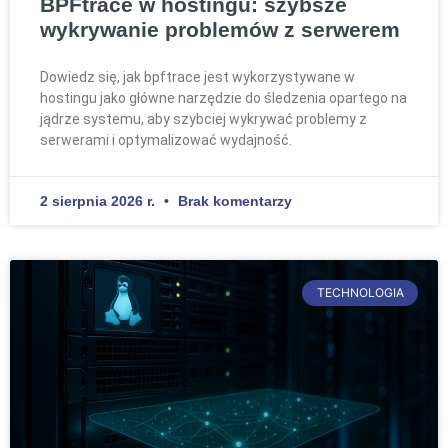
BPFtrace w hostingu: szybsze
wykrywanie problemów z serwerem
Dowiedz się, jak bpftrace jest wykorzystywane w
hostingu jako główne narzędzie do śledzenia opartego na
jądrze systemu, aby szybciej wykrywać problemy z
serwerami i optymalizować wydajność.
2 sierpnia 2026 r.
Brak komentarzy
TECHNOLOGIA