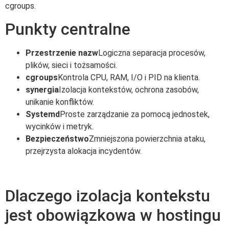
cgroups.
Punkty centralne
Przestrzenie nazw
Logiczna separacja procesów,
plików, sieci i tożsamości.
cgroups
Kontrola CPU, RAM, I/O i PID na klienta.
synergia
Izolacja kontekstów, ochrona zasobów,
unikanie konfliktów.
Systemd
Proste zarządzanie za pomocą jednostek,
wycinków i metryk.
Bezpieczeństwo
Zmniejszona powierzchnia ataku,
przejrzysta alokacja incydentów.
Dlaczego izolacja kontekstu
jest obowiązkowa w hostingu