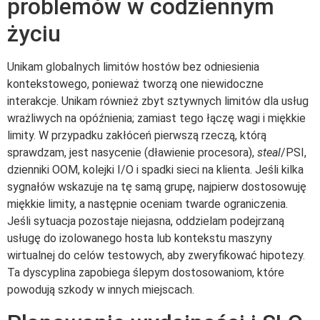
problemów w codziennym
życiu
Unikam globalnych limitów hostów bez odniesienia
kontekstowego, ponieważ tworzą one niewidoczne
interakcje. Unikam również zbyt sztywnych limitów dla usług
wrażliwych na opóźnienia; zamiast tego łączę wagi i miękkie
limity. W przypadku zakłóceń pierwszą rzeczą, którą
sprawdzam, jest nasycenie (dławienie procesora),
steal
/PSI,
dzienniki OOM, kolejki I/O i spadki sieci na klienta. Jeśli kilka
sygnałów wskazuje na tę samą grupę, najpierw dostosowuję
miękkie limity, a następnie oceniam twarde ograniczenia.
Jeśli sytuacja pozostaje niejasna, oddzielam podejrzaną
usługę do izolowanego hosta lub kontekstu maszyny
wirtualnej do celów testowych, aby zweryfikować hipotezy.
Ta dyscyplina zapobiega ślepym dostosowaniom, które
powodują szkody w innych miejscach.