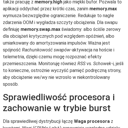
także pracuję z
memory.high
jako miękki bufor. Pozwala to
aplikacji oddychać przez krótki czas, zanim
memory.max
wymusza bezwzględne ograniczenie. Redukuje to nagłe
zdarzenia OOM i wygładza szczyty obciążenia. Dla swapu
definiuję
memory.swap.max
świadomy: albo ściśle zerowy
dla obciążeń krytycznych pod względem opóźnień, albo
umiarkowany do amortyzowania impulsów. Ważna jest
spójność
Rachunkowość swapów
-aktywacja na hoście i
telemetria, dzięki czemu mogę rozpoznać efekty
przemieszczenia. Monitoruję również
RSS
vs.
Schowek
-i, jeśli
to konieczne, ostrożnie wyczyść pamięć podręczną strony,
aby obciążenie we/wy nie wzrosło w niekontrolowany
sposób.
Sprawiedliwość procesora i
zachowanie w trybie burst
Dla sprawiedliwej dystrybucji łączę
Waga procesora
z