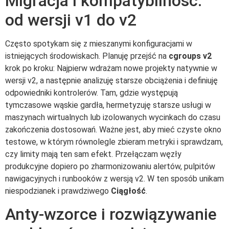
Migracja i kompatybilność:
od wersji v1 do v2
Często spotykam się z mieszanymi konfiguracjami w
istniejących środowiskach. Planuję przejść na
cgroups v2
krok po kroku: Najpierw wdrażam nowe projekty natywnie w
wersji v2, a następnie analizuję starsze obciążenia i definiuję
odpowiedniki kontrolerów. Tam, gdzie występują
tymczasowe wąskie gardła, hermetyzuję starsze usługi w
maszynach wirtualnych lub izolowanych wycinkach do czasu
zakończenia dostosowań. Ważne jest, aby mieć czyste okno
testowe, w którym równolegle zbieram metryki i sprawdzam,
czy limity mają ten sam efekt. Przełączam węzły
produkcyjne dopiero po zharmonizowaniu alertów, pulpitów
nawigacyjnych i runbooków z wersją v2. W ten sposób unikam
niespodzianek i prawdziwego
Ciągłość
.
Anty-wzorce i rozwiązywanie