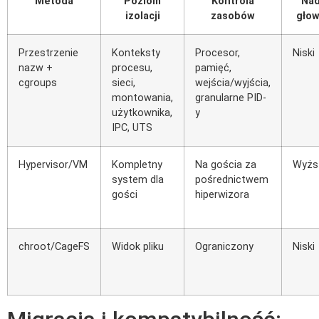
Metoda
Poziom
Kontrola
Na
izolacji
zasobów
gło
Przestrzenie
Konteksty
Procesor,
Niski
nazw +
procesu,
pamięć,
cgroups
sieci,
wejścia/wyjścia,
montowania,
granularne PID-
użytkownika,
y
IPC, UTS
Hypervisor/VM
Kompletny
Na gościa za
Wyżs
system dla
pośrednictwem
gości
hiperwizora
chroot/CageFS
Widok pliku
Ograniczony
Niski