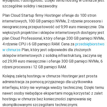
wydajność i dostępność. Dzięki temu hosting w chmurze jest
szczególnie solidny i niezawodny.
Plan Cloud Startup firmy Hostinger oferuje do 100 stron
internetowych, 100 GB pamięci NVMe, 2 rdzenie procesora i
nieograniczoną przepustowość od 9,99 euro miesięcznie. Dla
większych projektów i sklepów internetowych dostępny jest
plan Cloud Professional, który oferuje 200 GB pamięci NVMe,
4 rdzenie CPU i 6 GB pamięci RAM. Cena za
przedsiębiorstwo
w chmurze
Plan, który jest odpowiedni dla złożonych
sklepów internetowych z solidną infrastrukturą, zaczyna się
od 29,99 euro miesięcznie i oferuje 300 GB pamięci NVMe, 6
rdzeni procesora i 12 GB pamięci RAM.
Kolejną zaletą hostingu w chmurze Hostinger jest prosta
administracja za pomocą przyjaznego dla użytkownika
interfejsu, który nie wymaga wiedzy technicznej. Dzięki temu
nawet osoby niebędące ekspertami mogą korzystać z zalet
hostingu w chmurze bez konieczności zajmowania się
skomplikowanymi szczegółami technicznymi.