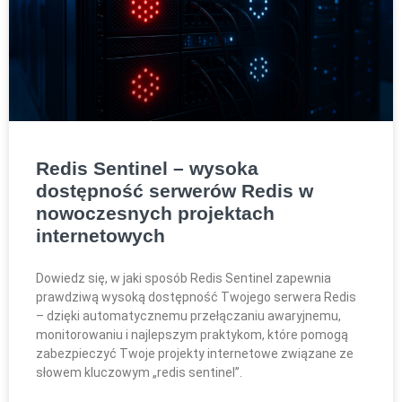
Redis Sentinel – wysoka
dostępność serwerów Redis w
nowoczesnych projektach
internetowych
Dowiedz się, w jaki sposób Redis Sentinel zapewnia
prawdziwą wysoką dostępność Twojego serwera Redis
– dzięki automatycznemu przełączaniu awaryjnemu,
monitorowaniu i najlepszym praktykom, które pomogą
zabezpieczyć Twoje projekty internetowe związane ze
słowem kluczowym „redis sentinel”.