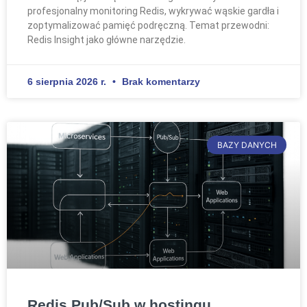
profesjonalny monitoring Redis, wykrywać wąskie gardła i
zoptymalizować pamięć podręczną. Temat przewodni:
Redis Insight jako główne narzędzie.
6 sierpnia 2026 r.
Brak komentarzy
BAZY DANYCH
Redis Pub/Sub w hostingu