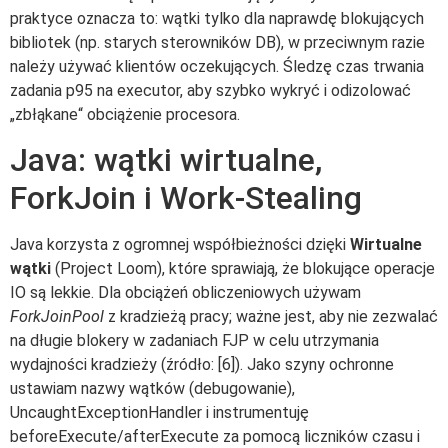
praktyce oznacza to: wątki tylko dla naprawdę blokujących
bibliotek (np. starych sterowników DB), w przeciwnym razie
należy używać klientów oczekujących. Śledzę czas trwania
zadania p95 na executor, aby szybko wykryć i odizolować
„zbłąkane“ obciążenie procesora.
Java: wątki wirtualne,
ForkJoin i Work-Stealing
Java korzysta z ogromnej współbieżności dzięki
Wirtualne
wątki
(Project Loom), które sprawiają, że blokujące operacje
IO są lekkie. Dla obciążeń obliczeniowych używam
ForkJoinPool
z kradzieżą pracy; ważne jest, aby nie zezwalać
na długie blokery w zadaniach FJP w celu utrzymania
wydajności kradzieży (źródło: [6]). Jako szyny ochronne
ustawiam nazwy wątków (debugowanie),
UncaughtExceptionHandler i instrumentuję
beforeExecute/afterExecute za pomocą liczników czasu i