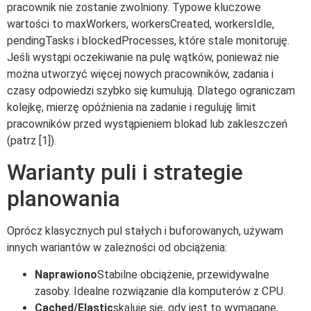
pracownik nie zostanie zwolniony. Typowe kluczowe
wartości to maxWorkers, workersCreated, workersIdle,
pendingTasks i blockedProcesses, które stale monitoruję.
Jeśli wystąpi oczekiwanie na pulę wątków, ponieważ nie
można utworzyć więcej nowych pracowników, zadania i
czasy odpowiedzi szybko się kumulują. Dlatego ograniczam
kolejkę, mierzę opóźnienia na zadanie i reguluję limit
pracowników przed wystąpieniem blokad lub zakleszczeń
(patrz [1]).
Warianty puli i strategie
planowania
Oprócz klasycznych pul stałych i buforowanych, używam
innych wariantów w zależności od obciążenia:
Naprawiono
Stabilne obciążenie, przewidywalne
zasoby. Idealne rozwiązanie dla komputerów z CPU.
Cached/Elastic
skaluje się, gdy jest to wymagane,