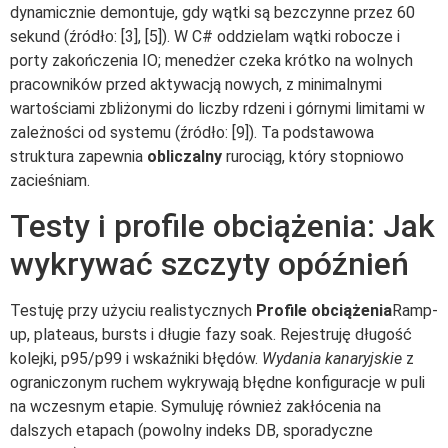
dynamicznie demontuje, gdy wątki są bezczynne przez 60
sekund (źródło: [3], [5]). W C# oddzielam wątki robocze i
porty zakończenia IO; menedżer czeka krótko na wolnych
pracowników przed aktywacją nowych, z minimalnymi
wartościami zbliżonymi do liczby rdzeni i górnymi limitami w
zależności od systemu (źródło: [9]). Ta podstawowa
struktura zapewnia
obliczalny
rurociąg, który stopniowo
zacieśniam.
Testy i profile obciążenia: Jak
wykrywać szczyty opóźnień
Testuję przy użyciu realistycznych
Profile obciążenia
Ramp-
up, plateaus, bursts i długie fazy soak. Rejestruję długość
kolejki, p95/p99 i wskaźniki błędów.
Wydania kanaryjskie
z
ograniczonym ruchem wykrywają błędne konfiguracje w puli
na wczesnym etapie. Symuluję również zakłócenia na
dalszych etapach (powolny indeks DB, sporadyczne