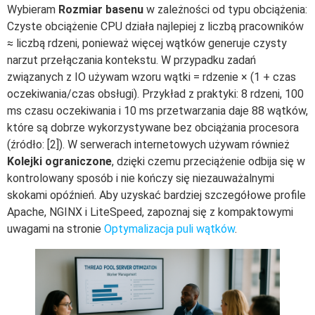
Wybieram
Rozmiar basenu
w zależności od typu obciążenia:
Czyste obciążenie CPU działa najlepiej z liczbą pracowników
≈ liczbą rdzeni, ponieważ więcej wątków generuje czysty
narzut przełączania kontekstu. W przypadku zadań
związanych z IO używam wzoru wątki = rdzenie × (1 + czas
oczekiwania/czas obsługi). Przykład z praktyki: 8 rdzeni, 100
ms czasu oczekiwania i 10 ms przetwarzania daje 88 wątków,
które są dobrze wykorzystywane bez obciążania procesora
(źródło: [2]). W serwerach internetowych używam również
Kolejki ograniczone
, dzięki czemu przeciążenie odbija się w
kontrolowany sposób i nie kończy się niezauważalnymi
skokami opóźnień. Aby uzyskać bardziej szczegółowe profile
Apache, NGINX i LiteSpeed, zapoznaj się z kompaktowymi
uwagami na stronie
Optymalizacja puli wątków
.