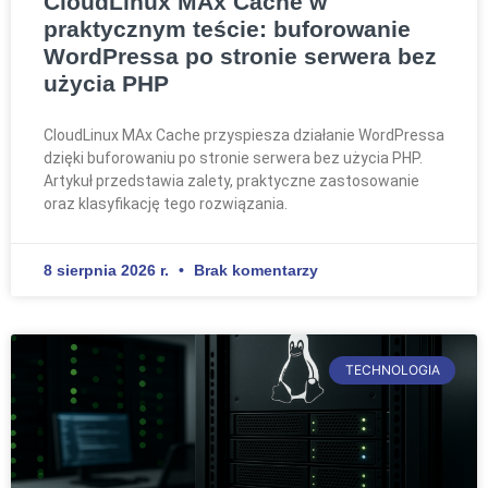
CloudLinux MAx Cache w
praktycznym teście: buforowanie
WordPressa po stronie serwera bez
użycia PHP
CloudLinux MAx Cache przyspiesza działanie WordPressa
dzięki buforowaniu po stronie serwera bez użycia PHP.
Artykuł przedstawia zalety, praktyczne zastosowanie
oraz klasyfikację tego rozwiązania.
8 sierpnia 2026 r.
Brak komentarzy
TECHNOLOGIA