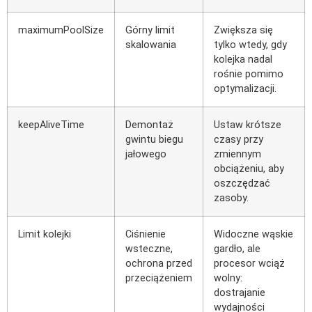
maximumPoolSize
Górny limit
Zwiększa się
skalowania
tylko wtedy, gdy
kolejka nadal
rośnie pomimo
optymalizacji.
keepAliveTime
Demontaż
Ustaw krótsze
gwintu biegu
czasy przy
jałowego
zmiennym
obciążeniu, aby
oszczędzać
zasoby.
Limit kolejki
Ciśnienie
Widoczne wąskie
wsteczne,
gardło, ale
ochrona przed
procesor wciąż
przeciążeniem
wolny:
dostrajanie
wydajności