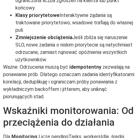
ograniczona liczba zgłoszeń na klienta lub punkt
końcowy.
Klasy priorytetowe
Interaktywne żądania są
traktowane priorytetowo; wsadowe trafiają do własnej
puli.
Zmniejszenie obciążenia
Jeśli zbliża się naruszenie
SLO, nowe zadania o niskim priorytecie są natychmiast
odrzucane, zamiast rujnować opóźnienia wszystkich
użytkowników.
Ważne: Odrzucenia muszą być
idempotentny
zezwalają na
ponawianie prób. Dlatego oznaczam zadania identyfikatorami
korelacji, deduplikuję i ograniczam próby ponawiania z
wykładniczym backoffem i jitterem, aby uniknąć
piorunujących stad.
Wskaźniki monitorowania: Od
przeciążenia do działania
Dla
Monitoring
Liczę pendingTasks, workersIdle, średni