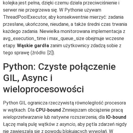
kolejka jest pełna, dzięki czemu działa przeciwciśnienie i
serwer nie przegrzewa się. W Pythonie używam
ThreadPoolExecutor, aby konsekwentnie mierzyć: zadania
przesłane, ukończone, nieudane, a także średni czas trwania
każdego zadania. Niewielka monitorowana implementacja z
avg_execution_time i max_queue_size obejmuje wczesne
etapy.
Wąskie gardła
zanim użytkownicy zdadzą sobie z
tego sprawę (źródło: [2]).
Python: Czyste połączenie
GIL, Async i
wieloprocesowości
Python GIL ogranicza rzeczywistą równoległość procesora
w wątkach. Dla
CPU-bound
Zmniejszam obciążenie pracą
wieloprzetwarzanie
lub natywne rozszerzenia; dla
IO-bound
Łączę małą pulę wątków z
asyncio
, aby pętla zdarzeń nigdy
nie zawieszała się z powodu blokujących wywołań. W