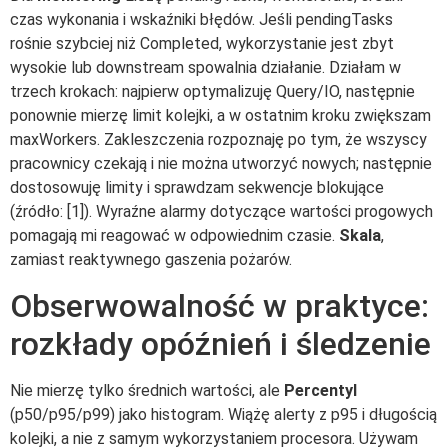
czas wykonania i wskaźniki błędów. Jeśli pendingTasks
rośnie szybciej niż Completed, wykorzystanie jest zbyt
wysokie lub downstream spowalnia działanie. Działam w
trzech krokach: najpierw optymalizuję Query/IO, następnie
ponownie mierzę limit kolejki, a w ostatnim kroku zwiększam
maxWorkers. Zakleszczenia rozpoznaję po tym, że wszyscy
pracownicy czekają i nie można utworzyć nowych; następnie
dostosowuję limity i sprawdzam sekwencje blokujące
(źródło: [1]). Wyraźne alarmy dotyczące wartości progowych
pomagają mi reagować w odpowiednim czasie.
Skala
,
zamiast reaktywnego gaszenia pożarów.
Obserwowalność w praktyce:
rozkłady opóźnień i śledzenie
Nie mierzę tylko średnich wartości, ale
Percentyl
(p50/p95/p99) jako histogram. Wiążę alerty z p95 i długością
kolejki, a nie z samym wykorzystaniem procesora. Używam