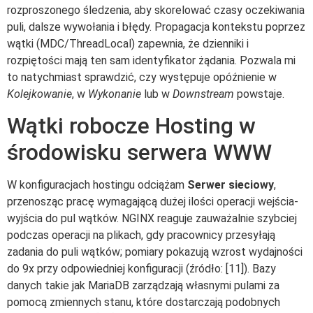
rozproszonego śledzenia, aby skorelować czasy oczekiwania
puli, dalsze wywołania i błędy. Propagacja kontekstu poprzez
wątki (MDC/ThreadLocal) zapewnia, że dzienniki i
rozpiętości mają ten sam identyfikator żądania. Pozwala mi
to natychmiast sprawdzić, czy występuje opóźnienie w
Kolejkowanie
, w
Wykonanie
lub w
Downstream
powstaje.
Wątki robocze Hosting w
środowisku serwera WWW
W konfiguracjach hostingu odciążam
Serwer sieciowy
,
przenosząc pracę wymagającą dużej ilości operacji wejścia-
wyjścia do pul wątków. NGINX reaguje zauważalnie szybciej
podczas operacji na plikach, gdy pracownicy przesyłają
zadania do puli wątków; pomiary pokazują wzrost wydajności
do 9x przy odpowiedniej konfiguracji (źródło: [11]). Bazy
danych takie jak MariaDB zarządzają własnymi pulami za
pomocą zmiennych stanu, które dostarczają podobnych