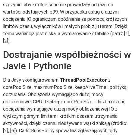
szczycie, aby krótkie serie nie prowadziły od razu do
wartości odstających p99. W przypadku usług o dużym
obciążeniu IO ograniczam opóźnienia za pomocą krótszych
limitów czasu, wyłączników i małych prób z jitterem. Dzięki
temu wariancja jest niska, a wymiarowanie stabilne (patrz [1],
[2]).
Dostrajanie współbieżności w
Javie i Pythonie
Dla Javy skonfigurowałem
ThreadPoolExecutor
z
corePoolSize, maximumPoolSize, keepAliveTime i polityką
odrzucania. Obciążenia wymagające dużej mocy
obliczeniowej CPU działają z corePoolSize = liczba rdzeni,
obciążenia wymagające dużej mocy obliczeniowej IO z
wyższym górnym limitem i krótkim czasem utrzymania
aktywności, dzięki czemu nieużywane wątki znikają (źródło:
[2], [6]). CallerRunsPolicy spowalnia zgłaszających, gdy