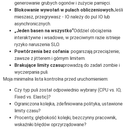
generowanie grubych ogonów i zużycie pamięci.
Blokowanie wywołań w pulach obliczeniowych
Jeśli
mieszasz, przegrywasz - IO należy do pul IO lub
asynchronicznych.
„Jeden basen na wszystko“
Oddziel obciążenia
interaktywne i wsadowe, w przeciwnym razie istnieje
ryzyko naruszenia SLO.
Powtórzenia bez cofania
: pogarszają przeciążenie;
zawsze z jitterem i górnym limitem.
Brakujące limity czasu
prowadzą do zadań zombie i
wyczerpania puli.
Moja minimalna lista kontrolna przed uruchomieniem:
Czy typ puli został odpowiednio wybrany (CPU vs. IO,
Fixed vs. Elastic)?
Ograniczona kolejka, zdefiniowana polityka, ustawione
limity czasu?
Procenty, głębokość kolejki, bezczynny pracownik,
wskaźniki błędów oprzyrządowane?