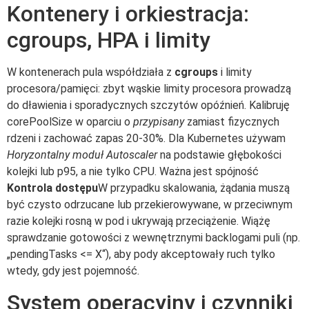
Kontenery i orkiestracja:
cgroups, HPA i limity
W kontenerach pula współdziała z
cgroups
i limity
procesora/pamięci: zbyt wąskie limity procesora prowadzą
do dławienia i sporadycznych szczytów opóźnień. Kalibruję
corePoolSize w oparciu o
przypisany
zamiast fizycznych
rdzeni i zachować zapas 20-30%. Dla Kubernetes używam
Horyzontalny moduł Autoscaler
na podstawie głębokości
kolejki lub p95, a nie tylko CPU. Ważna jest spójność
Kontrola dostępu
W przypadku skalowania, żądania muszą
być czysto odrzucane lub przekierowywane, w przeciwnym
razie kolejki rosną w pod i ukrywają przeciążenie. Wiążę
sprawdzanie gotowości z wewnętrznymi backlogami puli (np.
„pendingTasks <= X“), aby pody akceptowały ruch tylko
wtedy, gdy jest pojemność.
System operacyjny i czynniki