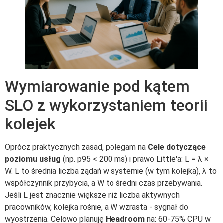
Wymiarowanie pod kątem
SLO z wykorzystaniem teorii
kolejek
Oprócz praktycznych zasad, polegam na
Cele dotyczące
poziomu usług
(np. p95 < 200 ms) i prawo Little'a: L = λ ×
W. L to średnia liczba żądań w systemie (w tym kolejka), λ to
współczynnik przybycia, a W to średni czas przebywania.
Jeśli L jest znacznie większe niż liczba aktywnych
pracowników, kolejka rośnie, a W wzrasta - sygnał do
wyostrzenia. Celowo planuję
Headroom
na: 60-75% CPU w