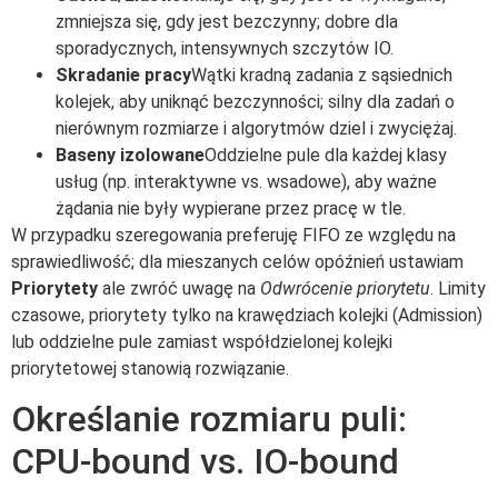
zmniejsza się, gdy jest bezczynny; dobre dla
sporadycznych, intensywnych szczytów IO.
Skradanie pracy
Wątki kradną zadania z sąsiednich
kolejek, aby uniknąć bezczynności; silny dla zadań o
nierównym rozmiarze i algorytmów dziel i zwyciężaj.
Baseny izolowane
Oddzielne pule dla każdej klasy
usług (np. interaktywne vs. wsadowe), aby ważne
żądania nie były wypierane przez pracę w tle.
W przypadku szeregowania preferuję FIFO ze względu na
sprawiedliwość; dla mieszanych celów opóźnień ustawiam
Priorytety
ale zwróć uwagę na
Odwrócenie priorytetu
. Limity
czasowe, priorytety tylko na krawędziach kolejki (Admission)
lub oddzielne pule zamiast współdzielonej kolejki
priorytetowej stanowią rozwiązanie.
Określanie rozmiaru puli:
CPU-bound vs. IO-bound