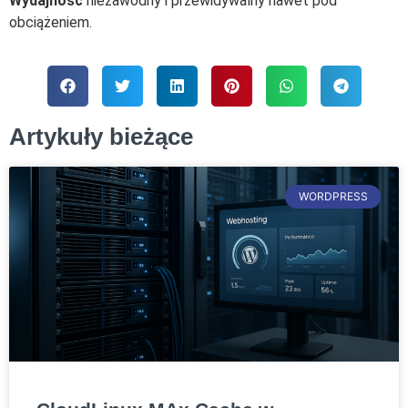
Wydajność
niezawodny i przewidywalny nawet pod
obciążeniem.
Artykuły bieżące
WORDPRESS