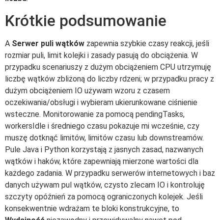
Krótkie podsumowanie
A
Serwer puli wątków
zapewnia szybkie czasy reakcji, jeśli
rozmiar puli, limit kolejki i zasady pasują do obciążenia. W
przypadku scenariuszy z dużym obciążeniem CPU utrzymuję
liczbę wątków zbliżoną do liczby rdzeni; w przypadku pracy z
dużym obciążeniem IO używam wzoru z czasem
oczekiwania/obsługi i wybieram ukierunkowane ciśnienie
wsteczne. Monitorowanie za pomocą pendingTasks,
workersIdle i średniego czasu pokazuje mi wcześnie, czy
muszę dotknąć limitów, limitów czasu lub downstreamów.
Pule Java i Python korzystają z jasnych zasad, nazwanych
wątków i haków, które zapewniają mierzone wartości dla
każdego zadania. W przypadku serwerów internetowych i baz
danych używam pul wątków, czysto zlecam IO i kontroluję
szczyty opóźnień za pomocą ograniczonych kolejek. Jeśli
konsekwentnie wdrażam te bloki konstrukcyjne, to