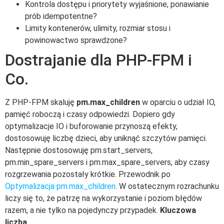
Kontrola dostępu i priorytety wyjaśnione, ponawianie
prób idempotentne?
Limity kontenerów, ulimity, rozmiar stosu i
powinowactwo sprawdzone?
Dostrajanie dla PHP-FPM i
Co.
Z PHP-FPM skaluję
pm.max_children
w oparciu o udział IO,
pamięć roboczą i czasy odpowiedzi. Dopiero gdy
optymalizacje IO i buforowanie przynoszą efekty,
dostosowuję liczbę dzieci, aby uniknąć szczytów pamięci.
Następnie dostosowuję pm.start_servers,
pm.min_spare_servers i pm.max_spare_servers, aby czasy
rozgrzewania pozostały krótkie. Przewodnik po
Optymalizacja pm.max_children
. W ostatecznym rozrachunku
liczy się to, że patrzę na wykorzystanie i poziom błędów
razem, a nie tylko na pojedynczy przypadek.
Kluczowa
liczba
.