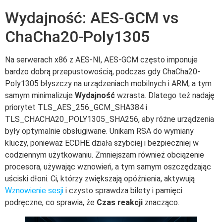
Wydajność: AES-GCM vs
ChaCha20-Poly1305
Na serwerach x86 z AES-NI, AES-GCM często imponuje
bardzo dobrą przepustowością, podczas gdy ChaCha20-
Poly1305 błyszczy na urządzeniach mobilnych i ARM, a tym
samym minimalizuje
Wydajność
wzrasta. Dlatego też nadaję
priorytet TLS_AES_256_GCM_SHA384 i
TLS_CHACHA20_POLY1305_SHA256, aby różne urządzenia
były optymalnie obsługiwane. Unikam RSA do wymiany
kluczy, ponieważ ECDHE działa szybciej i bezpieczniej w
codziennym użytkowaniu. Zmniejszam również obciążenie
procesora, używając wznowień, a tym samym oszczędzając
uściski dłoni. Ci, którzy zwiększają opóźnienia, aktywują
Wznowienie sesji
i czysto sprawdza bilety i pamięci
podręczne, co sprawia, że
Czas reakcji
znacząco.