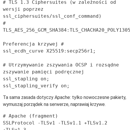
# TLS 1.3 Ciphersuites (w zależności od 
wersji poprzez 
ssl_ciphersuites/ssl_conf_command)

# 
TLS_AES_256_GCM_SHA384:TLS_CHACHA20_POLY1305
Preferencja krzywej #

ssl_ecdh_curve X25519:secp256r1;

# Utrzymywanie zszywania OCSP i rozsądne 
zszywanie pamięci podręcznej

ssl_stapling on;

Ta sama zasada dotyczy Apache: tylko nowoczesne pakiety,
wymuszaj porządek na serwerze, naprawiaj krzywe.
# Apache (fragment)

SSLProtocol -TLSv1 -TLSv1.1 +TLSv1.2 
+TLSv1.3
