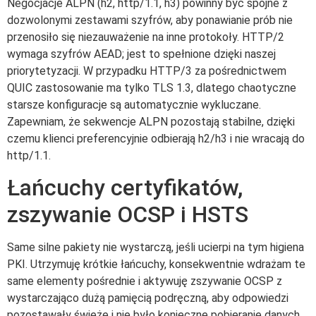
Negocjacje ALPN (h2, http/1.1, h3) powinny być spójne z
dozwolonymi zestawami szyfrów, aby ponawianie prób nie
przenosiło się niezauważenie na inne protokoły. HTTP/2
wymaga szyfrów AEAD; jest to spełnione dzięki naszej
priorytetyzacji. W przypadku HTTP/3 za pośrednictwem
QUIC zastosowanie ma tylko TLS 1.3, dlatego chaotyczne
starsze konfiguracje są automatycznie wykluczane.
Zapewniam, że sekwencje ALPN pozostają stabilne, dzięki
czemu klienci preferencyjnie odbierają h2/h3 i nie wracają do
http/1.1.
Łańcuchy certyfikatów,
zszywanie OCSP i HSTS
Same silne pakiety nie wystarczą, jeśli ucierpi na tym higiena
PKI. Utrzymuję krótkie łańcuchy, konsekwentnie wdrażam te
same elementy pośrednie i aktywuję zszywanie OCSP z
wystarczająco dużą pamięcią podręczną, aby odpowiedzi
pozostawały świeże i nie było konieczne pobieranie danych