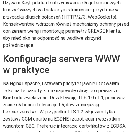
Używam KeyUpdate do utrzymywania długoterminowych
kluczy świeżych w działającym strumieniu - przydatne w
przypadku długich połączeń (HTTP/2/3, WebSockets).
Konsekwentnie wdrażam również mechanizmy ochrony przed
obniżeniem wersji i monitoruję parametry GREASE klienta,
aby mieć oko na odporność na wadliwe skrzynki
pośredniczące.
Konfiguracja serwera WWW
w praktyce
Na Nginx i Apache, ustawiam priorytet jawnie i zezwalam
tylko na te pakiety, które naprawdę chcę, co sprawia, że
Kontrola
zwiększone. Dezaktywuję TLS 1.0 i 1.1, ponieważ
znane słabości i tolerancje błędów zmniejszają
bezpieczeństwo. W przypadku TLS 1.2 włączam tylko
zestawy GCM oparte na ECDHE i zapobiegam wszystkim
wariantom CBC. Preferuję integrację certyfikatów z ECDSA,