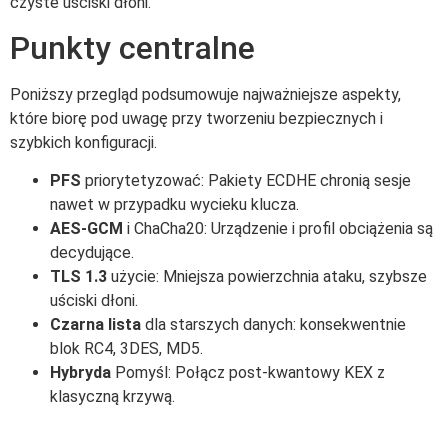
czyste uściski dłoni.
Punkty centralne
Poniższy przegląd podsumowuje najważniejsze aspekty,
które biorę pod uwagę przy tworzeniu bezpiecznych i
szybkich konfiguracji.
PFS
priorytetyzować: Pakiety ECDHE chronią sesje
nawet w przypadku wycieku klucza.
AES-GCM
i ChaCha20: Urządzenie i profil obciążenia są
decydujące.
TLS 1.3
użycie: Mniejsza powierzchnia ataku, szybsze
uściski dłoni.
Czarna lista
dla starszych danych: konsekwentnie
blok RC4, 3DES, MD5.
Hybryda
Pomyśl: Połącz post-kwantowy KEX z
klasyczną krzywą.