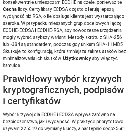
konsekwentnie umieszczam ECDHE na czele, ponieważ te
Cecha
liczy. Certyfikaty ECDSA często oferują lepszą
wydajność niż RSA, o ile obsługa klienta jest wystarczająco
szeroka. W przypadku mieszanych grup docelowych łączę
ECDHE-ECDSA i ECDHE-RSA, aby nowoczesne urządzenia
mogły wybrać szybszy wariant. Metody skrótu z SHA-256
lub -384 są standardem, podczas gdy unikam SHA-1 i MD5.
Skutkuje to konfiguracją, która zmniejsza zakres ataków bez
minimalizowania ich skutków.
Użytkownicy
aby włączyć
hamulce.
Prawidłowy wybór krzywych
kryptograficznych, podpisów
i certyfikatów
Wybór krzywej dla ECDHE i ECDSA wpływa zarówno na
bezpieczeństwo, jak i wydajność. W praktyce priorytetowo
używam X25519 do wymiany kluczy, a następnie secp256r1