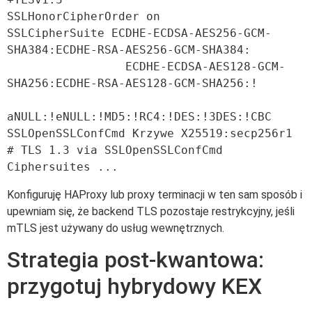
SSLHonorCipherOrder on

SSLCipherSuite ECDHE-ECDSA-AES256-GCM-
SHA384:ECDHE-RSA-AES256-GCM-SHA384:

                 ECDHE-ECDSA-AES128-GCM-
SHA256:ECDHE-RSA-AES128-GCM-SHA256:!

aNULL:!eNULL:!MD5:!RC4:!DES:!3DES:!CBC

SSLOpenSSLConfCmd Krzywe X25519:secp256r1

# TLS 1.3 via SSLOpenSSLConfCmd 
Konfiguruję HAProxy lub proxy terminacji w ten sam sposób i
upewniam się, że backend TLS pozostaje restrykcyjny, jeśli
mTLS jest używany do usług wewnętrznych.
Strategia post-kwantowa:
przygotuj hybrydowy KEX