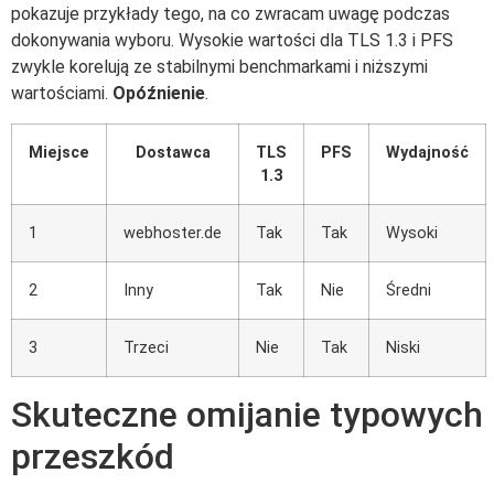
pokazuje przykłady tego, na co zwracam uwagę podczas
dokonywania wyboru. Wysokie wartości dla TLS 1.3 i PFS
zwykle korelują ze stabilnymi benchmarkami i niższymi
wartościami.
Opóźnienie
.
Miejsce
Dostawca
TLS
PFS
Wydajność
1.3
1
webhoster.de
Tak
Tak
Wysoki
2
Inny
Tak
Nie
Średni
3
Trzeci
Nie
Tak
Niski
Skuteczne omijanie typowych
przeszkód