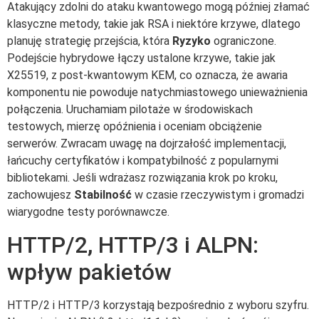
Atakujący zdolni do ataku kwantowego mogą później złamać
klasyczne metody, takie jak RSA i niektóre krzywe, dlatego
planuję strategię przejścia, która
Ryzyko
ograniczone.
Podejście hybrydowe łączy ustalone krzywe, takie jak
X25519, z post-kwantowym KEM, co oznacza, że awaria
komponentu nie powoduje natychmiastowego unieważnienia
połączenia. Uruchamiam pilotaże w środowiskach
testowych, mierzę opóźnienia i oceniam obciążenie
serwerów. Zwracam uwagę na dojrzałość implementacji,
łańcuchy certyfikatów i kompatybilność z popularnymi
bibliotekami. Jeśli wdrażasz rozwiązania krok po kroku,
zachowujesz
Stabilność
w czasie rzeczywistym i gromadzi
wiarygodne testy porównawcze.
HTTP/2, HTTP/3 i ALPN:
wpływ pakietów
HTTP/2 i HTTP/3 korzystają bezpośrednio z wyboru szyfru.