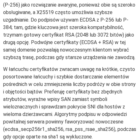
(P-256) jako rozwiązanie awaryjne, ponieważ obie są szeroko
obsługiwane, a X25519 często umożliwia szybsze
uzgadnianie. Do podpisów używam ECDSA z P-256 lub P-
384; tam, gdzie kluczowa jest szeroka kompatybilność,
trzymam gotowy certyfikat RSA (2048 lub 3072 bitów) jako
drugą opcję. Podwójne certyfikaty (ECDSA + RSA) w tej
samej domenie pozwalają nowoczesnym klientom wybrać
szybszą trasę, podczas gdy starsze urządzenia nie zawodzą.
W łańcuchu certyfikatów zwracam uwagę na krótkie, czysto
posortowane łańcuchy i szybkie dostarczanie elementów
pośrednich w celu zmniejszenia liczby podróży w obie strony
i objętości bajtów. Preferuję certyfikaty bez zbędnych
atrybutów, wyraźne wpisy SAN zamiast symboli
wieloznacznych i sprawdzam pokrycie SNI dla hostów z
wieloma dzierżawcami. Algorytmy podpisu w odpowiedzi
powitalnej serwera powinny faworyzować nowoczesne
(ecdsa_secp256r1_sha256, rsa_pss_rsae_sha256), podczas
gdy opcje oparte na sha1 są wykluczone.