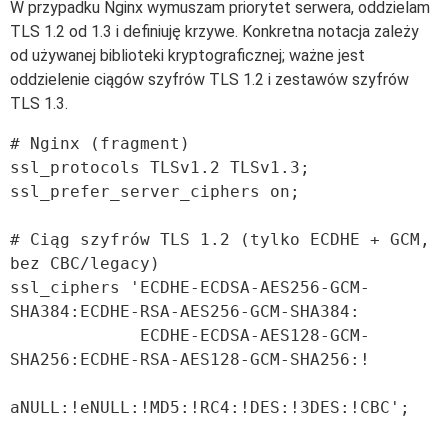
W przypadku Nginx wymuszam priorytet serwera, oddzielam
TLS 1.2 od 1.3 i definiuję krzywe. Konkretna notacja zależy
od używanej biblioteki kryptograficznej; ważne jest
oddzielenie ciągów szyfrów TLS 1.2 i zestawów szyfrów
TLS 1.3.
# Nginx (fragment)

ssl_protocols TLSv1.2 TLSv1.3;

ssl_prefer_server_ciphers on;

# Ciąg szyfrów TLS 1.2 (tylko ECDHE + GCM, 
bez CBC/legacy)

ssl_ciphers 'ECDHE-ECDSA-AES256-GCM-
SHA384:ECDHE-RSA-AES256-GCM-SHA384:

             ECDHE-ECDSA-AES128-GCM-
SHA256:ECDHE-RSA-AES128-GCM-SHA256:!

aNULL:!eNULL:!MD5:!RC4:!DES:!3DES:!CBC';
