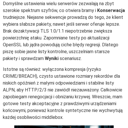
Domyślne ustawienia wielu serwerów zezwalają na zbyt
szerokie spektrum szyfrów, co otwiera bramy i
Konserwacja
trudniejsze. Niejasne sekwencje prowadzą do tego, że klient
wybiera słabsze pakiety, nawet jeśli serwer oferuje lepsze.
Brak dezaktywacji TLS 1.0/1.1 niepotrzebnie zwiększa
powierzchnię ataku. Zapomniane testy po aktualizacji
OpenSSL lub jądra powodują ciche błędy regresji. Dlatego
piszę sobie jasne listy kontrolne, uszczelniam starsze
pakiety i sprawdzam
Wyniki
scenariusz.
Istotne są również: wyłączona kompresja (ryzyko
CRIME/BREACH), czysto ustawione rozmiary rekordów dla
niskich opóźnień z małymi odpowiedziami i stabilne listy
ALPN, aby HTTP/2/3 nie zawiódł niezauważony. Całkowicie
zapobiegam renegocjacji i obniżaniu krzywej. Wreszcie, mam
gotowe testy akceptacyjne z prawdziwymi urządzeniami
końcowymi, ponieważ kontrole syntetyczne nie wychwytują
każdej osobliwości middlebox.