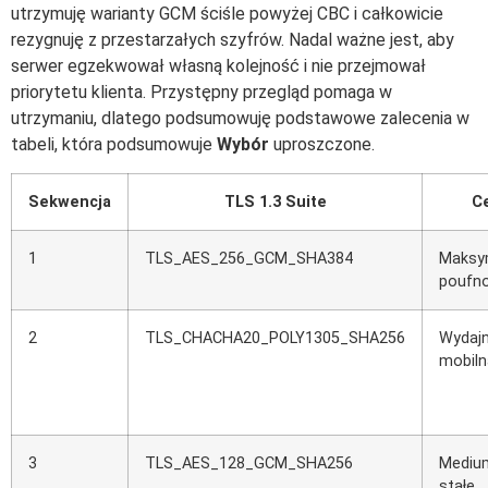
utrzymuję warianty GCM ściśle powyżej CBC i całkowicie
rezygnuję z przestarzałych szyfrów. Nadal ważne jest, aby
serwer egzekwował własną kolejność i nie przejmował
priorytetu klienta. Przystępny przegląd pomaga w
utrzymaniu, dlatego podsumowuję podstawowe zalecenia w
tabeli, która podsumowuje
Wybór
uproszczone.
Sekwencja
TLS 1.3 Suite
Ce
1
TLS_AES_256_GCM_SHA384
Maksy
poufn
2
TLS_CHACHA20_POLY1305_SHA256
Wydaj
mobiln
3
TLS_AES_128_GCM_SHA256
Mediu
stałe