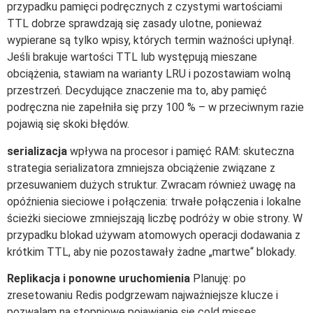
przypadku pamięci podręcznych z czystymi wartościami
TTL dobrze sprawdzają się zasady ulotne, ponieważ
wypierane są tylko wpisy, których termin ważności upłynął.
Jeśli brakuje wartości TTL lub występują mieszane
obciążenia, stawiam na warianty LRU i pozostawiam wolną
przestrzeń. Decydujące znaczenie ma to, aby pamięć
podręczna nie zapełniła się przy 100 % – w przeciwnym razie
pojawią się skoki błędów.
serializacja
wpływa na procesor i pamięć RAM: skuteczna
strategia serializatora zmniejsza obciążenie związane z
przesuwaniem dużych struktur. Zwracam również uwagę na
opóźnienia sieciowe i połączenia: trwałe połączenia i lokalne
ścieżki sieciowe zmniejszają liczbę podróży w obie strony. W
przypadku blokad używam atomowych operacji dodawania z
krótkim TTL, aby nie pozostawały żadne „martwe“ blokady.
Replikacja i ponowne uruchomienia
Planuję: po
zresetowaniu Redis podgrzewam najważniejsze klucze i
pozwalam na stopniowe pojawianie się cold misses