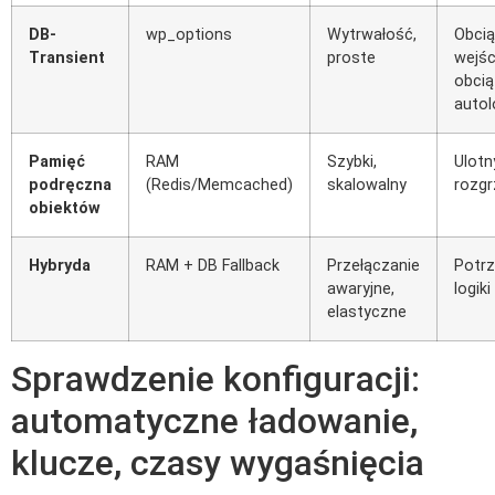
DB-
wp_options
Wytrwałość,
Obcią
Transient
proste
wejśc
obcią
autol
Pamięć
RAM
Szybki,
Ulotn
podręczna
(Redis/Memcached)
skalowalny
rozgr
obiektów
Hybryda
RAM + DB Fallback
Przełączanie
Potrz
awaryjne,
logiki
elastyczne
Sprawdzenie konfiguracji:
automatyczne ładowanie,
klucze, czasy wygaśnięcia