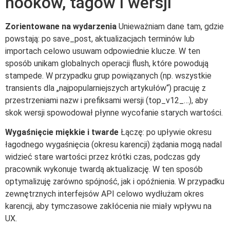
hooków, tagów i wersji
Zorientowane na wydarzenia
Unieważniam dane tam, gdzie
powstają: po save_post, aktualizacjach terminów lub
importach celowo usuwam odpowiednie klucze. W ten
sposób unikam globalnych operacji flush, które powodują
stampede. W przypadku grup powiązanych (np. wszystkie
transients dla „najpopularniejszych artykułów“) pracuję z
przestrzeniami nazw i prefiksami wersji (top_v12_…), aby
skok wersji spowodował płynne wycofanie starych wartości.
Wygaśnięcie miękkie i twarde
Łączę: po upływie okresu
łagodnego wygaśnięcia (okresu karencji) żądania mogą nadal
widzieć stare wartości przez krótki czas, podczas gdy
pracownik wykonuje twardą aktualizację. W ten sposób
optymalizuję zarówno spójność, jak i opóźnienia. W przypadku
zewnętrznych interfejsów API celowo wydłużam okres
karencji, aby tymczasowe zakłócenia nie miały wpływu na
UX.