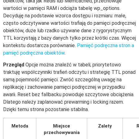
obiektów, taka jak Redis lub Memcached, przechowuje
wartości w pamięci RAM i odciąża tabelę wp_options.
Decyduję na podstawie wzorca dostępu i rozmiaru: małe,
często odczytywane wartości trafiają do pamięci podręcznej
obiektów, duże lub rzadko używane dane z rygorystycznym
TTL korzystają z bazy danych tylko przez krótki czas. Więcej
kontekstu dostarcza porównanie.
Pamięć podręczna stron a
pamięć podręczna obiektów
.
Przegląd
Opcje można znaleźć w tabeli; priorytetowo
traktuję współczynniki trafień odczytu i strategię TTL ponad
samą pojemność pamięci. Zwróć szczególną uwagę na
replikację i zachowanie pamięci podręcznej w przypadku
awarii. Reset bez fallbacku powoduje szczytowe obciążenia.
Dlatego należy zaplanować prewarming i locking razem.
Dzięki temu strona pozostanie stabilna.
Metoda
Miejsce
Zalety
R
przechowywania