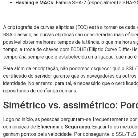
Hashing e MACs:
Família SHA-2 (especialmente SHA-256
A criptografia de curvas elípticas (ECC) está a tornar-se c
RSA clássico, as curvas elípticas são consideradas mais efi
possível obter melhores tempos de latência, o que melhora s
tempo, a troca de chaves com ECDHE (Elliptic Curve Diffie-H
temporária sempre que é estabelecida uma ligação, que não é r
Para além da encriptação, não podemos esquecer que o SS
certificado do servidor garante que os navegadores ou outro
identidade. No entanto, para tal, é necessário que o certifica
repositórios de confiança comuns.
Simétrico vs. assimétrico: Po
Logo no início, as pessoas perguntam-se frequentemente por 
combinação de
Eficiência
e
Segurança
. Enquanto os método
ganham pontos pela velocidade. Por conseguinte, o SSL/TLS só 