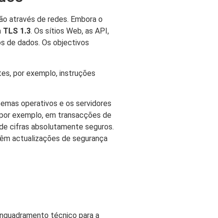
ão através de redes. Embora o
a
TLS 1.3
. Os sítios Web, as API,
os de dados. Os objectivos
tes, por exemplo, instruções
temas operativos e os servidores
 - por exemplo, em transacções de
 de cifras absolutamente seguros.
têm actualizações de segurança
enquadramento técnico para a