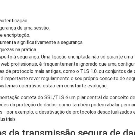
autenticação.
gurança de uma sessão.
e encriptação.
umenta significativamente a segurança.
quezas na prática.
speito à segurança. Uma ligação encriptada não só garante um
 web profissionais, é frequentemente ignorado que uma configu
ões de protocolo mais antigas, como o TLS 1.0, ou conjuntos de 
m é importante rever regularmente o seu próprio conceito de se
 sistemas operativos estão em constante evolução.
ntação correta do SSL/TLS é um pilar central do conceito de 
lações da proteção de dados, como também podem abalar perma
 - por exemplo, a desativação de protocolos desactualizados e
striais.
cos da transmissão segura de d