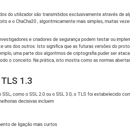
dos do utilizador são transmitidos exclusivamente através de al
ts e o ChaCha20 , algoritmicamente mais simples, muitas vezes
s investigadores e criadores de segurança podem testar ou imp
e uns dos outros. Isto significa que as futuras versões do pr
emplo, uma parte dos algoritmos de criptografia puder ser atac
 todo o conceito. Na prática, isto mostra como as normas aberta
 TLS 1.3
o SSL, como o SSL 2.0 ou o SSL 3.0, o TLS foi estabelecido com
elhorias decisivas incluem
ento de ligação mais curtos