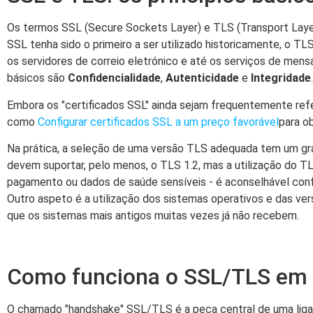
Os termos SSL (Secure Sockets Layer) e TLS (Transport Layer
SSL tenha sido o primeiro a ser utilizado historicamente, o T
os servidores de correio eletrónico e até os serviços de mens
básicos são
Confidencialidade
,
Autenticidade
e
Integridade
.
Embora os "certificados SSL" ainda sejam frequentemente refer
como
Configurar certificados SSL a um preço favorável
para ob
Na prática, a seleção de uma versão TLS adequada tem um gra
devem suportar, pelo menos, o TLS 1.2, mas a utilização do TL
pagamento ou dados de saúde sensíveis - é aconselhável confi
Outro aspeto é a utilização dos sistemas operativos e das v
que os sistemas mais antigos muitas vezes já não recebem.
Como funciona o SSL/TLS em
O chamado "handshake" SSL/TLS é a peça central de uma ligaç