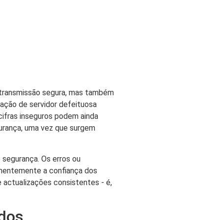
a transmissão segura, mas também
ração de servidor defeituosa
cifras inseguros podem ainda
gurança, uma vez que surgem
segurança. Os erros ou
nentemente a confiança dos
 actualizações consistentes - é,
ados