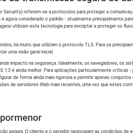
 Security) referem-se a protocolos para proteger a comunicaç
LS é agora considerado o padrão - atualmente principalmente par
agens utilizam esta tecnologia para encriptar e proteger os flux
idos, há muito que utilizam o protocolo TLS. Para os principian
ter uma visão geral inicial.
nde impacto na segurança. Idealmente, os navegadores, os sis
S 1.3 é ainda melhor. Para aplicações particularmente críticas
gurar de forma ainda mais rigorosa e permitir apenas conjuntos
ersões de servidores Web mais recentes, uma vez que estes con
 pormenor
ão segura. O cliente e o servidor negoceiam as condições de 