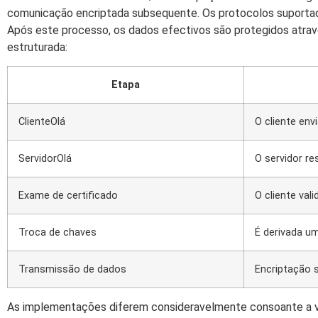
comunicação encriptada subsequente. Os protocolos suportad
Após este processo, os dados efectivos são protegidos atra
estruturada:
Etapa
ClienteOlá
O cliente env
ServidorOlá
O servidor r
Exame de certificado
O cliente val
Troca de chaves
É derivada 
Transmissão de dados
Encriptação 
As implementações diferem consideravelmente consoante a ver