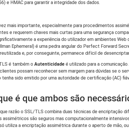
) e HMAC para garantir a integridade dos dados.
ada vez mais importante, especialmente para procedimentos assi
cientes e requerem chaves mais curtas para uma segurança comp
ignificativamente a experiência do utilizador em ambientes Web
ellman Ephemeral) é uma pedra angular do Perfect Forward Secr
eutilizada e, por conseguinte, permanece difícil de desencripta
L/TLS é também o
Autenticidade
é utilizado para a comunicação.
s clientes possam reconhecer sem margem para dúvidas se o ser
do tenha sido emitido por uma autoridade de certificação (AC) fi
rque é que ambos são necessári
que razão o SSL/TLS combina duas técnicas de encriptação dif
s assimétricos são seguros mas computacionalmente intensivos,
utiliza a encriptação assimétrica durante o aperto de mão, ou s