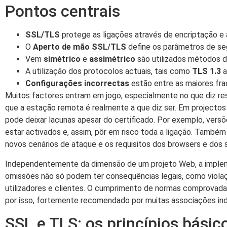
Pontos centrais
SSL/TLS
protege as ligações através de encriptação e 
O
Aperto de mão SSL/TLS
define os parâmetros de se
Vem
simétrico
e
assimétrico
são utilizados métodos d
A utilização dos protocolos actuais, tais como
TLS 1.3
a
Configurações incorrectas
estão entre as maiores fra
Muitos factores entram em jogo, especialmente no que diz re
que a estação remota é realmente a que diz ser. Em projectos
pode deixar lacunas apesar do certificado. Por exemplo, vers
estar activados e, assim, pôr em risco toda a ligação. També
novos cenários de ataque e os requisitos dos browsers e dos
Independentemente da dimensão de um projeto Web, a impleme
omissões não só podem ter consequências legais, como vio
utilizadores e clientes. O cumprimento de normas comprovadas
por isso, fortemente recomendado por muitas associações indu
SSL e TLS: os princípios bási