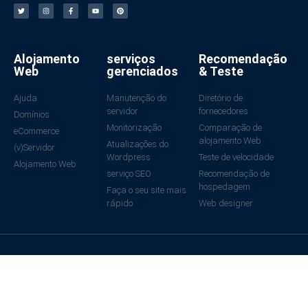
Alojamento
serviços
Recomendação
Web
gerenciados
& Teste
Ajuda
Manutenção do
Diretório de
servidor
fornecedores
Domínios
Monitorização
Comparação de
eCommerce
alojamento Web
Atualizações do
(v)Servidor
Wordpress
Teste de velocidade
Alojamento Web
serviço SEO
Recomendação de
hospedagem
Faça o seu site mais
rápido
Web designer
© Todos os direitos reservados por iSearch
Impressão e contacto
Política de privacidade
Feito com ❤ na Alemanha