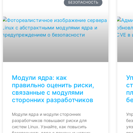
БЕЗОПАСНОСТЬ
Модули ядра: как
Уп
правильно оценить риски,
с
связанные с модулями
п
сторонних разработчиков
б
Модули ядра и модули сторонних
Упр
разработчиков повышают риски для
без
систем Linux. Узнайте, как повысить
уяз
безопасность ядра с помощью четких
пр