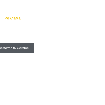
Реклама
е серверы и Супер-
оступны с веб-хоста.
осмотреть Сейчас