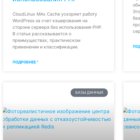
обн
Эт
CloudLinux MAx Cache ускоряет работу
бе
WordPress за счет кэширования на
про
стороне сервера без использования PHP.
се
В статье рассказывается о
преимуществах, практическом
применении и классификации.
ПОД
ПОДРОБНЕЕ "
БАЗЫ ДАННЫХ