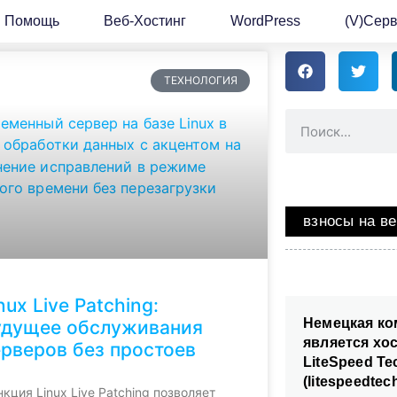
Помощь
Веб-Хостинг
WordPress
(v)Сер
ТЕХНОЛОГИЯ
взносы на ве
nux Live Patching:
Немецкая ко
удущее обслуживания
является хо
ерверов без простоев
LiteSpeed Te
(litespeedtec
кция Linux Live Patching позволяет