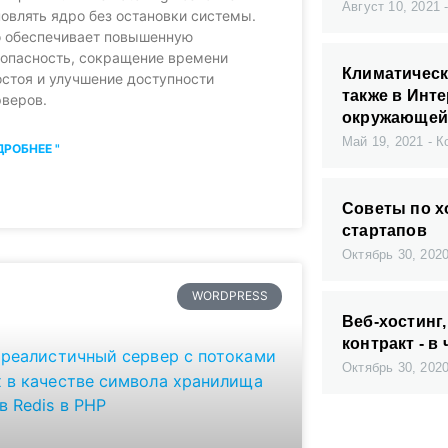
Август 10, 2021
овлять ядро без остановки системы.
о обеспечивает повышенную
зопасность, сокращение времени
Климатическ
стоя и улучшение доступности
также в Инт
рверов.
окружающей
Май 19, 2021
Ко
РОБНЕЕ "
Советы по х
стартапов
Октябрь 30, 202
WORDPRESS
Веб-хостинг,
контракт - в
Октябрь 30, 202