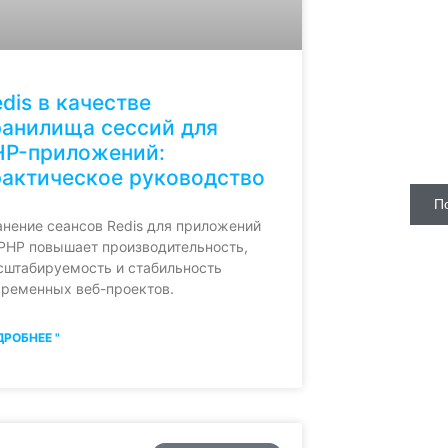
dis в качестве
Быстры
ранилища сессий для
сервис д
HP-приложений:
рактическое руководство
П
анение сеансов Redis для приложений
 PHP повышает производительность,
сштабируемость и стабильность
временных веб-проектов.
РОБНЕЕ "