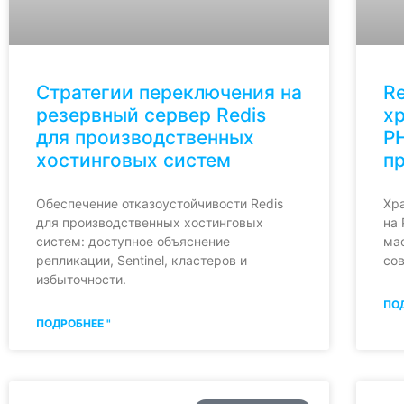
Стратегии переключения на
Re
резервный сервер Redis
х
для производственных
P
хостинговых систем
п
Обеспечение отказоустойчивости Redis
Хр
для производственных хостинговых
на
систем: доступное объяснение
ма
репликации, Sentinel, кластеров и
со
избыточности.
ПОД
ПОДРОБНЕЕ "