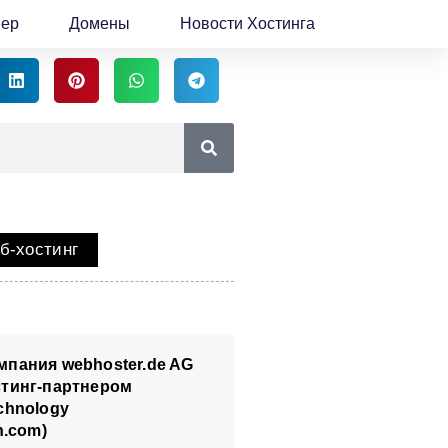
вер
Домены
Новости Хостинга
б-хостинг
мпания webhoster.de AG
стинг-партнером
chnology
h.com)