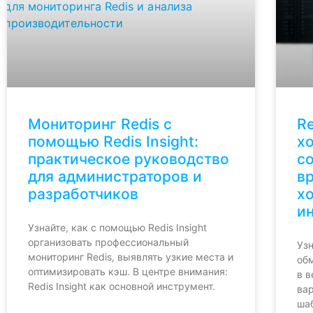
Мониторинг Redis с
Re
помощью Redis Insight:
хо
практическое руководство
с
для администраторов и
в
разработчиков
х
и
Узнайте, как с помощью Redis Insight
организовать профессиональный
Узн
мониторинг Redis, выявлять узкие места и
об
оптимизировать кэш. В центре внимания:
в в
Redis Insight как основной инструмент.
ва
ша