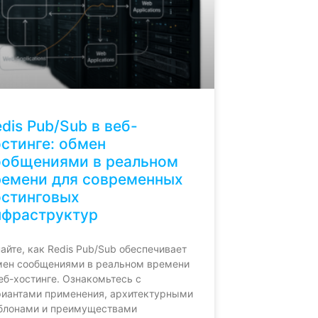
dis Pub/Sub в веб-
стинге: обмен
ообщениями в реальном
ремени для современных
остинговых
нфраструктур
айте, как Redis Pub/Sub обеспечивает
мен сообщениями в реальном времени
еб-хостинге. Ознакомьтесь с
риантами применения, архитектурными
блонами и преимуществами