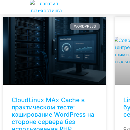
WORDPRESS
CloudLinux MAx Cache в
Li
практическом тесте:
б
кэширование WordPress на
с
стороне сервера без
использования PHP
Фун