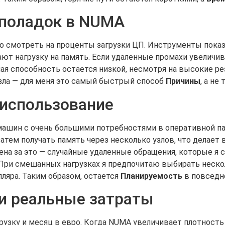
еполадок в NUMA
то смотреть на проценты загрузки ЦП. Инструменты пока
ают нагрузку на память. Если удаленные промахи увеличи
ная способность остается низкой, несмотря на высокие р
узла — для меня это самый быстрый способ
Причины
, а не
 использование
машин с очень большими потребностями в оперативной п
атем получать память через несколько узлов, что делае
на за это — случайные удаленные обращения, которые я
 При смешанных нагрузках я предпочитаю выбирать неск
ляра. Таким образом, остается
Планируемость
в повседн
 и реальные затраты
агрузку и месяц в евро. Когда NUMA увеличивает плотност