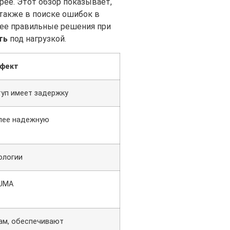
ее. Этот обзор показывает,
 также в поиске ошибок в
лее правильные решения при
ть
под нагрузкой.
ффект
туп имеет задержку
лее надежную
ологии
NUMA
ам, обеспечивают