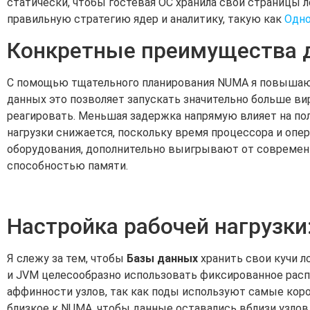
статически, чтобы гостевая ОС хранила свои страницы 
правильную стратегию ядер и аналитику, такую как
Одно
Конкретные преимущества д
С помощью тщательного планирования NUMA я повыша
данных это позволяет запускать значительно больше в
реагировать. Меньшая задержка напрямую влияет на по
нагрузки снижается, поскольку время процессора и опе
оборудования, дополнительно выигрывают от совреме
способностью памяти.
Настройка рабочей нагрузки
Я слежу за тем, чтобы
Базы данных
хранить свои кучи л
и JVM целесообразно использовать фиксированное расп
аффинности узлов, так как поды используют самые кор
близкое к NUMA, чтобы данные оставались вблизи узлов.