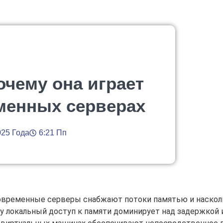
очему она играет
менных серверах
025 Года
6:21 Пп
овременные серверы снабжают потоки памятью и насколь
му локальный доступ к памяти доминирует над задержкой 