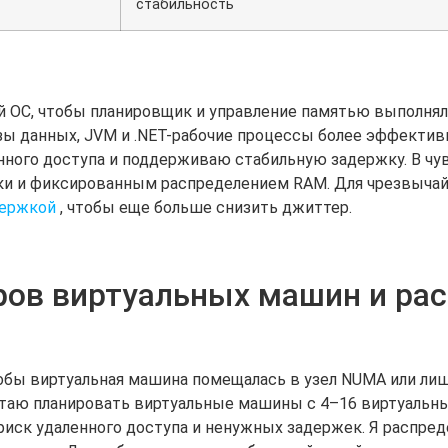
стабильность
 ОС, чтобы планировщик и управление памятью выполняли
азы данных, JVM и .NET-рабочие процессы более эффектив
нного доступа и поддерживаю стабильную задержку. В чу
зки и фиксированным распределением RAM. Для чрезвыча
держкой
, чтобы еще больше снизить джиттер.
ров виртуальных машин и ра
обы виртуальная машина помещалась в узел NUMA или лишь
очитаю планировать виртуальные машины с 4–16 виртуаль
т риск удаленного доступа и ненужных задержек. Я распр