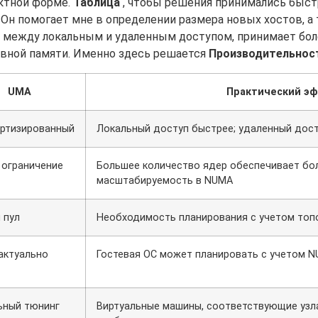
актной форме.
Таблица
, чтобы решения принимались быстр
 Он помогает мне в определении размера новых хостов, а
цу между локальным и удаленным доступом, принимает бо
ивной памяти. Именно здесь решается
Производительнос
UMA
Практический э
ртизированный
Локальный доступ быстрее; удаленный дос
 ограничение
Большее количество ядер обеспечивает бо
масштабируемость в NUMA
 пул
Необходимость планирования с учетом топ
актуально
Гостевая ОС может планировать с учетом 
ьный тюнинг
Виртуальные машины, соответствующие узл