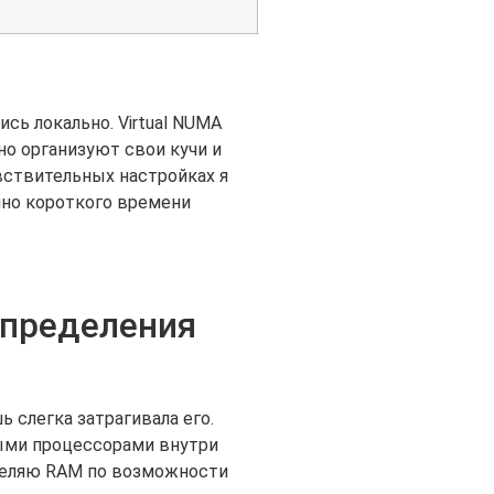
сь локально. Virtual NUMA
но организуют свои кучи и
вствительных настройках я
йно короткого времени
спределения
 слегка затрагивала его.
ными процессорами внутри
еделяю RAM по возможности