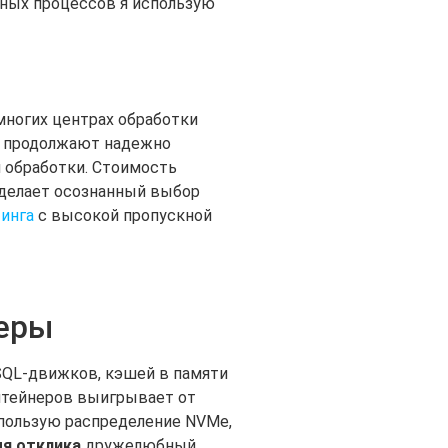
чных процессов я использую
 многих центрах обработки
ия продолжают надежно
 обработки. Стоимость
 делает осознанный выбор
инга
с высокой пропускной
неры
 SQL-движков, кэшей в памяти
нтейнеров выигрывает от
спользую распределение NVMe,
я отклика
дружелюбный.