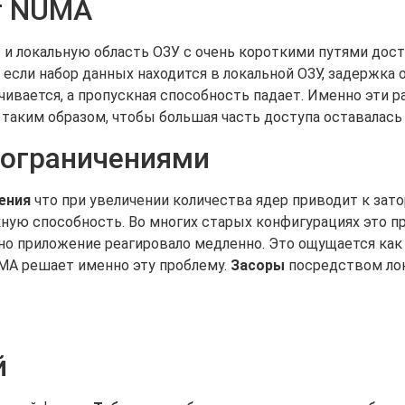
т NUMA
и локальную область ОЗУ с очень короткими путями досту
; если набор данных находится в локальной ОЗУ, задержка 
чивается, а пропускная способность падает. Именно эти 
 таким образом, чтобы большая часть доступа оставалась 
 ограничениями
ения
что при увеличении количества ядер приводит к зат
скную способность. Во многих старых конфигурациях это 
 но приложение реагировало медленно. Это ощущается как „
UMA решает именно эту проблему.
Засоры
посредством лок
й