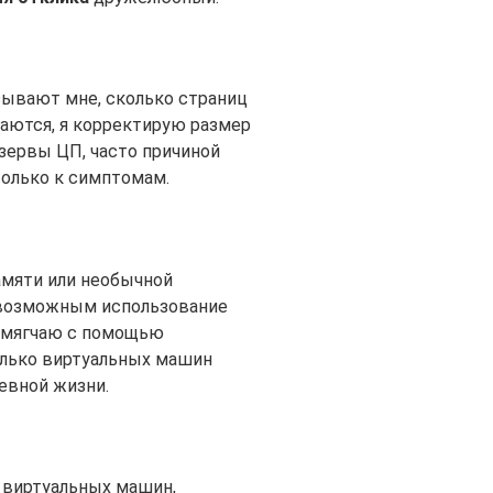
зывают мне, сколько страниц
ваются, я корректирую размер
езервы ЦП, часто причиной
 только к симптомам.
амяти или необычной
т возможным использование
 смягчаю с помощью
олько виртуальных машин
евной жизни.
ь виртуальных машин,