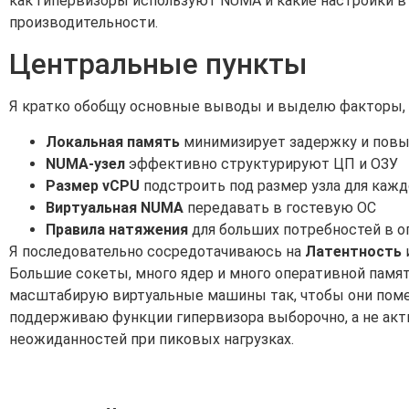
как гипервизоры используют NUMA и какие настройки 
производительности.
Центральные пункты
Я кратко обобщу основные выводы и выделю факторы, 
Локальная память
минимизирует задержку и повы
NUMA-узел
эффективно структурируют ЦП и ОЗУ
Размер vCPU
подстроить под размер узла для каж
Виртуальная NUMA
передавать в гостевую ОС
Правила натяжения
для больших потребностей в о
Я последовательно сосредотачиваюсь на
Латентность
Большие сокеты, много ядер и много оперативной памят
масштабирую виртуальные машины так, чтобы они помещ
поддерживаю функции гипервизора выборочно, а не акт
неожиданностей при пиковых нагрузках.