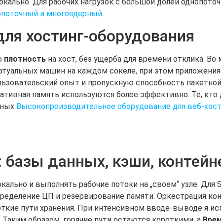
локально. Для рабочих нагрузок с большой долей однопото
поточный и многоядерный
.
ля хостинг-оборудования
ю
плотность
на хост, без ущерба для времени отклика. Во
иртуальных машин на каждом сокеле, при этом приложен
льзовательский опыт и пропускную способность пакетной
ративная память используются более эффективно. Те, кто
нных
Высокопроизводительное оборудование для веб-хост
: базы данных, кэши, контей
окально и выполнять рабочие потоки на „своем“ узле. Для
ределение ЦП и резервирование памяти. Оркестрация ко
откие пути хранения. При интенсивном вводе-выводе я и
 Таким образом, горячие пути остаются короткими, а
Врем