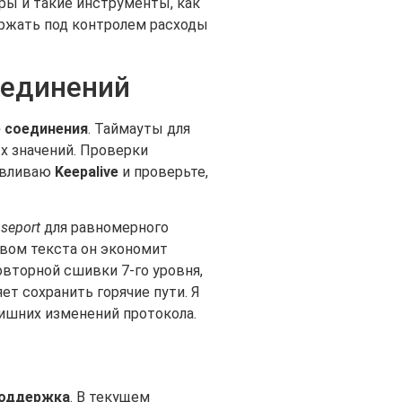
ры и такие инструменты, как
ржать под контролем расходы
оединений
 соединения
. Таймауты для
х значений. Проверки
навливаю
Keepalive
и проверьте,
useport
для равномерного
твом текста он экономит
повторной сшивки 7-го уровня,
т сохранить горячие пути. Я
лишних изменений протокола.
оддержка
. В текущем