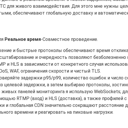
bRTC для живого взаимодействия. Для этого мне нужны ц
ыми, обеспечивают глобальную доставку и автоматически
ля
Реальное время
-Совместное проведение.
жение и быстрые протоколы обеспечивают время отклика
сштабирование и очередность позволяют безболезненно п
MP и HLS в зависимости от конкретного случая использов
DoS, WAF, ограничения скорости и чистый TLS.
оверяйте задержки p95/p99, количество ошибок и число с
из целевой задержки, а затем выбираю протоколы, хостинг
 и живых панелей мониторинга я использую WebSockets; д
мощью RTMP (вход) и HLS (доставка), а также профилей с
и и глобальная CDN значительно сокращают расстояние д
ьного времени и реагировать на пиковые нагрузки.