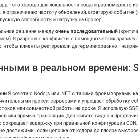
ард - это хорошо для локальности кэша и равномерного ис
, я ограничиваю частоту обновлений, агрегирую события 
пускную способность и нагрузку на брокер.
тельное решение между
очень последовательный
(критиче
нием). Я разрешаю конфликты с помощью четких
правила 
, чтобы клиенты реагировали детерминированно - напри
нными в реальном времени: So
ени
Я сочетаю Node.js или .NET с такими фреймворками, как 
аничительными прокси-серверами и упрощает обработку со
отоков или совместной работы на доске. Я использую SSE,
ров или прямых трансляций. Для живого видео я предпоч
о сокращает задержку при правильной конфигурации CDN. 
не достижимы, если цепочка от кодера до плеера выстро
тказоустойчивость и отладку.