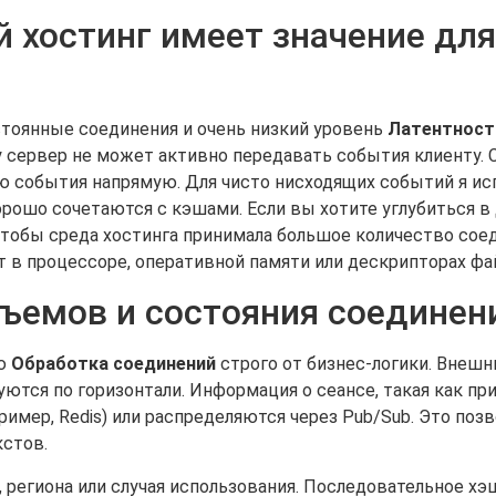
 хостинг имеет значение для
тоянные соединения и очень низкий уровень
Латентност
у сервер не может активно передавать события клиенту.
 события напрямую. Для чисто нисходящих событий я ис
рошо сочетаются с кэшами. Если вы хотите углубиться в
 чтобы среда хостинга принимала большое количество сое
т в процессоре, оперативной памяти или дескрипторах фа
бъемов и состояния соединен
яю
Обработка соединений
строго от бизнес-логики. Внеш
ются по горизонтали. Информация о сеансе, такая как при
ример, Redis) или распределяются через Pub/Sub. Это поз
кстов.
, региона или случая использования. Последовательное хэ