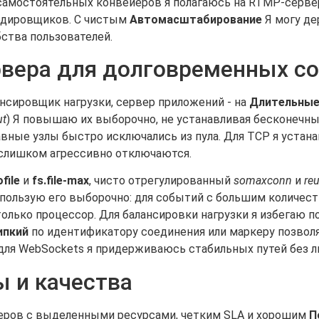
я самостоятельных конвейеров я полагаюсь на RTMP-серве
 кодировщиков. С чистым
Автомасштабирование
Я могу де
бства пользователей.
ервера для долговременных с
ансировщик нагрузки, сервер приложений - на
Длительные
ut
) Я повышаю их выборочно, не устанавливая бесконечны
вные узлы быстро исключались из пула. Для TCP я уста
слишком агрессивно отключаются.
file
и
fs.file-max
, чисто отрегулированный
somaxconn
и
re
спользую его выборочно: для событий с большим количес
 только процессор. Для балансировки нагрузки я избегаю 
ипкий
по идентификатору соединения или маркеру позволяе
 для WebSockets я придерживаюсь стабильных путей без 
ы и качества
деров с выделенными ресурсами, четким SLA и хорошим
П