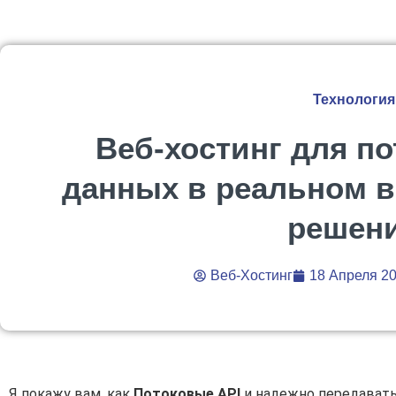
Технология
Веб-хостинг для по
данных в реальном 
решен
Веб-Хостинг
18 Апреля 2
Я покажу вам, как
Потоковые API
и надежно передавать