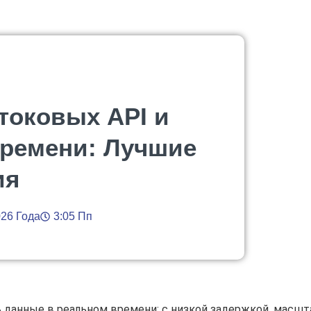
токовых API и
времени: Лучшие
ия
026 Года
3:05 Пп
 данные в реальном времени: с низкой задержкой, масш