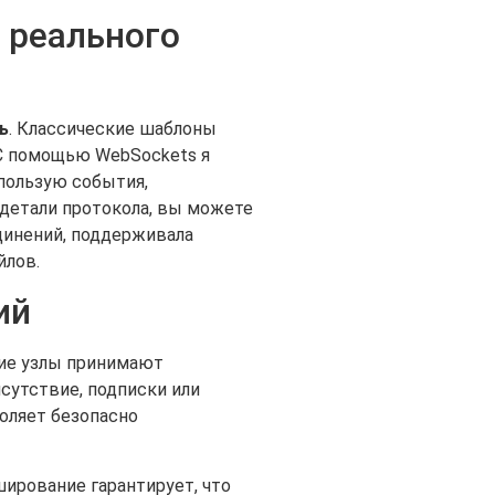
 реального
ь
. Классические шаблоны
 С помощью WebSockets я
пользую события,
 детали протокола, вы можете
динений, поддерживала
йлов.
ий
ние узлы принимают
сутствие, подписки или
воляет безопасно
ширование гарантирует, что