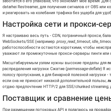
заботится о его упаковке, что экономит мое время. Дл
datarhei Restreamer, для получения сигналов от OBS или
и реагировать на колебания трафика без ущерба для удо
Настройка сети и прокси-с
Я настраиваю весь путь - CDN, пограничный прокси, бал
WebSockets/SSE (например.
proxy_read_timeout
,
idle_timeo
работоспособности остаются короткими, чтобы неиспра
уважают ли промежуточные прокси-серверы пинги или 
Масштабируемым узлам нужны высокие пределы для
no
распределения нагрузки. Сжатие (
permessage-deflate
) Я и
полосу пропускания, а для бинарной полезной нагрузки -
если она не приносит никакой дополнительной пользы;
л
отдаю предпочтение HTTP/2 для SSE/chunked streaming;
Поставщик и сравнение цен
При размещении потоковых API я полагаюсь на провай