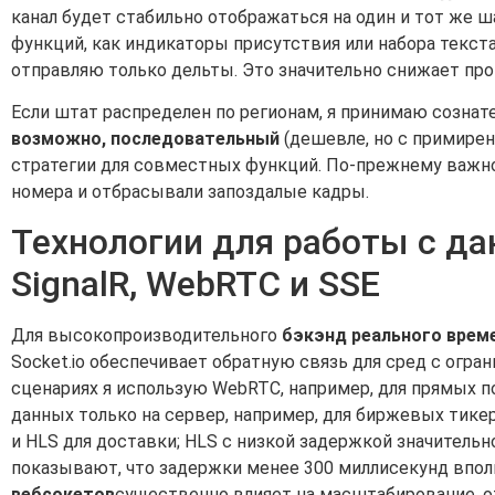
канал будет стабильно отображаться на один и тот же ш
функций, как индикаторы присутствия или набора текста
отправляю только дельты. Это значительно снижает про
Если штат распределен по регионам, я принимаю созна
возможно, последовательный
(дешевле, но с примире
стратегии для совместных функций. По-прежнему важно
номера и отбрасывали запоздалые кадры.
Технологии для работы с да
SignalR, WebRTC и SSE
Для высокопроизводительного
бэкэнд реального врем
Socket.io обеспечивает обратную связь для сред с огр
сценариях я использую WebRTC, например, для прямых п
данных только на сервер, например, для биржевых тике
и HLS для доставки; HLS с низкой задержкой значительн
показывают, что задержки менее 300 миллисекунд впол
вебсокетов
существенно влияет на масштабирование, о