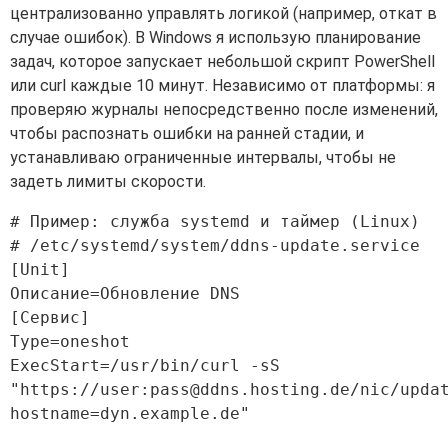
централизованно управлять логикой (например, откат в
случае ошибок). В Windows я использую планирование
задач, которое запускает небольшой скрипт PowerShell
или curl каждые 10 минут. Независимо от платформы: я
проверяю журналы непосредственно после изменений,
чтобы распознать ошибки на ранней стадии, и
устанавливаю ограниченные интервалы, чтобы не
задеть лимиты скорости.
# Пример: служба systemd и таймер (Linux)

# /etc/systemd/system/ddns-update.service

[Unit]

Описание=Обновление DNS

[Сервис]

Type=oneshot

ExecStart=/usr/bin/curl -sS 
"https://user:
pass@ddns.hosting.de
/nic/upda
hostname=dyn.example.de"
