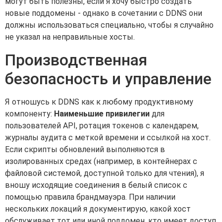
могут быть полезны, если я хочу быстро создать
новые поддомены - однако в сочетании с DDNS они
должны использоваться специально, чтобы я случайно
не указал на неправильные хосты.
Производственная
безопасность и управление
Я отношусь к DDNS как к любому продуктивному
компоненту:
Наименьшие привилегии
для
пользователей API, ротация токенов с календарем,
журналы аудита с меткой времени и ссылкой на хост.
Если скрипты обновлений выполняются в
изолированных средах (например, в контейнерах с
файловой системой, доступной только для чтения), я
вношу исходящие соединения в белый список с
помощью правила брандмауэра. При наличии
нескольких локаций я документирую, какой хост
обслуживает тот или иной поддомен, кто имеет доступ