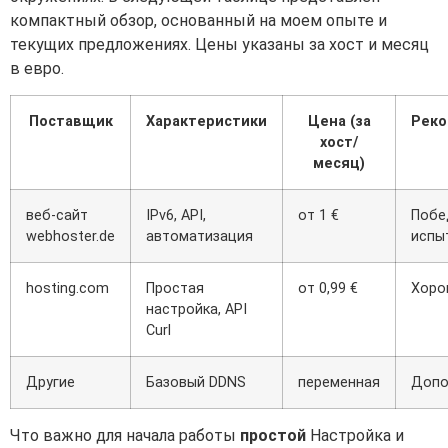
компактный обзор, основанный на моем опыте и
текущих предложениях. Цены указаны за хост и месяц
в евро.
Поставщик
Характеристики
Цена (за
Рек
хост/
месяц)
веб-сайт
IPv6, API,
от 1 €
Побе
webhoster.de
автоматизация
испы
hosting.com
Простая
от 0,99 €
Хоро
настройка, API
Curl
Другие
Базовый DDNS
переменная
Допо
Что важно для начала работы
простой
Настройка и