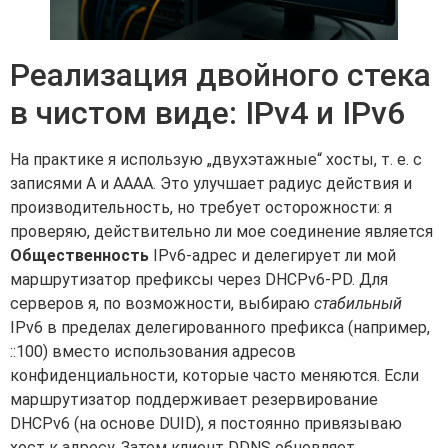
Реализация двойного стека
в чистом виде: IPv4 и IPv6
На практике я использую „двухэтажные“ хосты, т. е. с
записями A и AAAA. Это улучшает радиус действия и
производительность, но требует осторожности: я
проверяю, действительно ли мое соединение является
Общественность
IPv6-адрес и делегирует ли мой
маршрутизатор префиксы через DHCPv6-PD. Для
серверов я, по возможности, выбираю
стабильный
IPv6 в пределах делегированного префикса (например,
::100) вместо использования адресов
конфиденциальности, которые часто меняются. Если
маршрутизатор поддерживает резервирование
DHCPv6 (на основе DUID), я постоянно привязываю
хост к адресу. Затем клиент DDNS обновляет