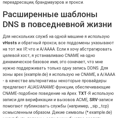
переадресации, брандмауэров и прокси.
Расширенные шаблоны
DNS в повседневной жизни
Для нескольких служб на одной машине я использую
vHosts
и обратный прокси, все поддомены указывают
на тот же IP, что и A/AAAA. Если я хочу абстрагировать
целевой хост, я устанавливаю CNAME на одно
динамическое базовое имя; это означает, что мне
нужно поддерживать только одну запись DDNS. Для
зоны apex (example.de) я использую не CNAME, а A/AAAA
- в качестве альтернативы некоторые провайдеры
предлагают
ALIAS/ANAME
-функции, обеспечивающие
CNAME-подобное поведение на Apex.
TXT
-Я использую
записи для верификации и вызовов ACME,
SRV
-записи
помогают публиковать службы (например, _sip._tcp)
осмысленным образом. Дикие символы (*.example.de)