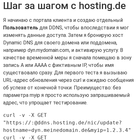
Шаг за шагом с hosting.de
Я начинаю с портала клиента и создаю отдельный
Пользователь
для DDNS, чтобы впоследствии я мог
изменять данные доступа. Затем я бронирую хост
Dynamic DNS для своего домена или поддомена,
например dyn.mydomain.com, и активирую услугу. В
качестве временной меры я сначала помещаю в зону
запись A или AAAA с фиктивным IP, чтобы имя
существовало сразу. Для первого теста я вызываю
URL-адрес обновления через curl и ожидаю сообщения
об успехе от конечной точки. Преимущество: без
параметра myip я просто использую запрашиваемый
адрес, что упрощает тестирование.
curl -v -X GET 
"https://:@ddns.hosting.de/nic/update?
hostname=dyn.meinedomain.de&myip=1.2.3.4"

curl -v -X GET 