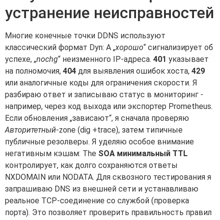
устранение неисправностей
Многие конечные точки DDNS используют
классический формат Dyn: A „
хорошо
“ сигнализирует об
успехе, „
nochg
“ неизменного IP-адреса.
401
указывает
на полномочия,
404
для выявления ошибок хоста,
429
или аналогичные коды для ограничения скорости. Я
разбираю ответ и записываю статус в мониторинг -
например, через код выхода или экспортер Prometheus.
Если обновления „зависают“, я сначала проверяю
Авторитетный
-zone (dig +trace), затем типичные
публичные резолверы. Я уделяю особое внимание
негативным кэшам: The
SOA минимальный TTL
контролирует, как долго сохраняются ответы
NXDOMAIN или NODATA. Для сквозного тестирования я
запрашиваю DNS из внешней сети и устанавливаю
реальное TCP-соединение со службой (проверка
порта). Это позволяет проверить правильность правил