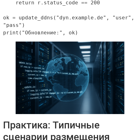
    return r.status_code == 200

ok = update_ddns("dyn.example.de", "user", 
"pass")

Практика: Типичные
сценарии размещения