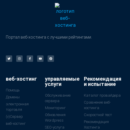
Портал веб-хостинга с лучшими рейтингами.
веб-хостинг
управляемые
Рекомендация
услуги
и испытание
Помощь
Обслуживание
Каталог провайдера
Домены
сервера
Сравнение веб-
электронная
Мониторинг
хостинга
торговля
Обновления
Скоростной тест
(v)Сервер
Wordpress
Рекомендация
веб-хостинг
SEO-услуга
Хостинга