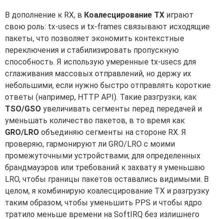
В дополнение к RX, в
Коалесцирование TX
играют
свою роль: tx-usecs и tx-frames связывают исходящие
пакеты, что позволяет экономить контекстные
переключения и стабилизировать пропускную
способность. Я использую умеренные tx-usecs для
сглаживания массовых отправлений, но держу их
небольшими, если нужно быстро отправлять короткие
ответы (например, HTTP API). Такие разгрузки, как
TSO/GSO
увеличивать сегменты перед передачей и
уменьшать количество пакетов, в то время как
GRO/LRO
объединяю сегменты на стороне RX. Я
проверяю, гармонируют ли GRO/LRO с моими
промежуточными устройствами; для определенных
брандмауэров или требований к захвату я уменьшаю
LRO, чтобы границы пакетов оставались видимыми. В
целом, я комбинирую коалесцирование TX и разгрузку
таким образом, чтобы уменьшить PPS и чтобы ядро
тратило меньше времени на SoftIRQ без излишнего