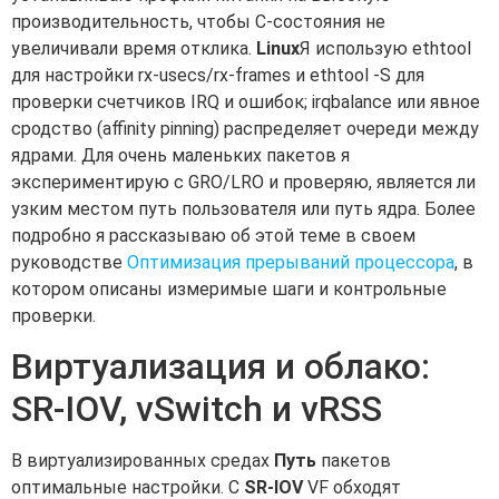
производительность, чтобы C-состояния не
увеличивали время отклика.
Linux
Я использую ethtool
для настройки rx-usecs/rx-frames и ethtool -S для
проверки счетчиков IRQ и ошибок; irqbalance или явное
сродство (affinity pinning) распределяет очереди между
ядрами. Для очень маленьких пакетов я
экспериментирую с GRO/LRO и проверяю, является ли
узким местом путь пользователя или путь ядра. Более
подробно я рассказываю об этой теме в своем
руководстве
Оптимизация прерываний процессора
, в
котором описаны измеримые шаги и контрольные
проверки.
Виртуализация и облако:
SR-IOV, vSwitch и vRSS
В виртуализированных средах
Путь
пакетов
оптимальные настройки. С
SR-IOV
VF обходят