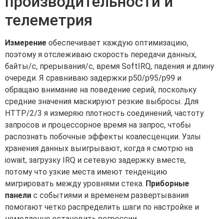
производительности и
телеметрия
Измерение
обеспечивает каждую оптимизацию,
поэтому я отслеживаю скорость передачи данных,
байты/с, прерывания/с, время SoftIRQ, падения и длину
очереди. Я сравниваю задержки p50/p95/p99 и
обращаю внимание на поведение серий, поскольку
средние значения маскируют резкие выбросы. Для
HTTP/2/3 я измеряю плотность соединений, частоту
запросов и процессорное время на запрос, чтобы
распознать побочные эффекты коалесценции. Узлы
хранения данных выигрывают, когда я смотрю на
iowait, загрузку IRQ и сетевую задержку вместе,
потому что узкие места имеют тенденцию
мигрировать между уровнями стека.
Приборные
панели
с событиями и временем развертывания
помогают четко распределить шаги по настройке и
немедленно остановить регрессии.