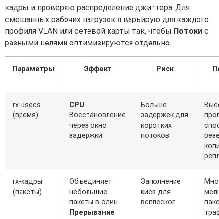
кадры и проверяю распределение джиттера. Для
смешанных рабочих нагрузок я варьирую для каждого
профиля VLAN или сетевой карты так, чтобы
Потоки
с
разными целями оптимизируются отдельно.
Параметры
Эффект
Риск
П
rx-usecs
CPU
-
Больше
Выс
(время)
Восстановление
задержек для
про
через окно
коротких
спо
задержки
потоков
рез
коп
реп
rx-кадры
Объединяет
Заполнение
Мно
(пакеты)
небольшие
киев для
мел
пакеты в один
всплесков
паке
Прерывание
тра