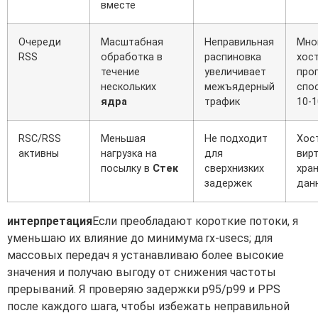
вместе
Очереди
Масштабная
Неправильная
Мно
RSS
обработка в
распиновка
хос
течение
увеличивает
про
нескольких
межъядерный
спо
ядра
трафик
10-1
RSC/RSS
Меньшая
Не подходит
Хост
активны
нагрузка на
для
вирт
посылку в
Стек
сверхнизких
хра
задержек
дан
интерпретация
Если преобладают короткие потоки, я
уменьшаю их влияние до минимума rx-usecs; для
массовых передач я устанавливаю более высокие
значения и получаю выгоду от снижения частоты
прерываний. Я проверяю задержки p95/p99 и PPS
после каждого шага, чтобы избежать неправильной