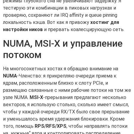
режимы глубокого сна не увеличивают задержку. Я
тестирую эти комбинации в пиковых нагрузках и
проверяю, сохраняют ли IRQ affinity и queue pinning
локальность кэша. Вот как я привожу
хостинг для
настройки ников
и прервать коалесцирующую сеть.
NUMA, MSI-X и управление
потоком
На многосокетных хостах я обращаю внимание на
NUMA
-Членство: я прикрепляю очереди приема к
ядрам, расположенным близко к слоту PCIe, и
размещаю связанные с ними рабочие потоки на том же
узле NUMA.
MSI-X
-прерывания предлагают несколько
векторов; я использую столько, сколько имеет смысл,
чтобы у каждой очереди RX/TX было свое прерывание
и уменьшалось время удержания блокировки. Кроме
того, помощь
RPS/RFS/XPS
, чтобы направлять потоки
на „нужные“ ядра и контролировать распределение