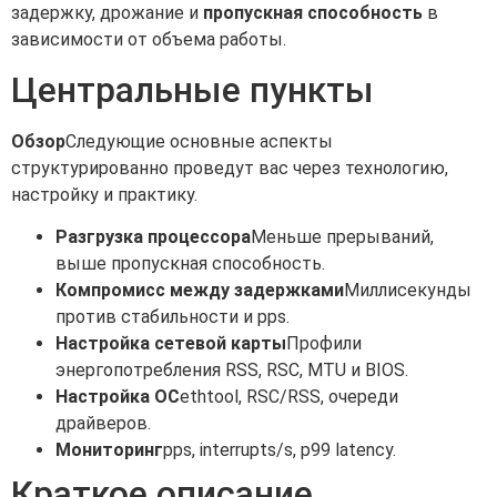
задержку, дрожание и
пропускная способность
в
зависимости от объема работы.
Центральные пункты
Обзор
Следующие основные аспекты
структурированно проведут вас через технологию,
настройку и практику.
Разгрузка процессора
Меньше прерываний,
выше пропускная способность.
Компромисс между задержками
Миллисекунды
против стабильности и pps.
Настройка сетевой карты
Профили
энергопотребления RSS, RSC, MTU и BIOS.
Настройка ОС
ethtool, RSC/RSS, очереди
драйверов.
Мониторинг
pps, interrupts/s, p99 latency.
Краткое описание