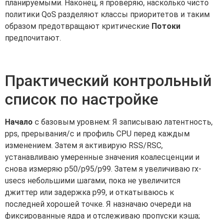
планируемыми. Наконец, я проверяю, насколько чисто
политики QoS разделяют классы приоритетов и таким
образом предотвращают критические
Потоки
предпочитают.
Практический контрольный
список по настройке
Начало
с базовым уровнем: Я записываю латентность,
pps, прерывания/с и профиль CPU перед каждым
изменением. Затем я активирую RSS/RSC,
устанавливаю умеренные значения коалесценции и
снова измеряю p50/p95/p99. Затем я увеличиваю rx-
usecs небольшими шагами, пока не увеличится
джиттер или задержка p99, и откатываюсь к
последней хорошей точке. Я назначаю очереди на
фиксированные ядра и отслеживаю пропуски кэша;