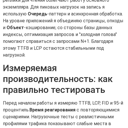
реплики для чтения облегчают работу основного
экземпляра. Для пиковых нагрузок на запись я
использую
Очередь
-паттерн и асинхронная обработка.
На уровне приложений я объединяю страницы, опкоды
и
Объект
-кэширование; со стороны базы данных
индексы, оптимизация запросов и "холодная голова"
помогают справиться с запросами N+1. Благодаря
этому TTFB и LCP остаются стабильными под
нагрузкой.
Измеряемая
производительность: как
правильно тестировать
Перед началом работы я измеряю TTFB, LCP, FID и 95-й
процентиль.
Время реагирования
с повторяющимися
сценариями. Нагрузочные тесты с реалистичными
профилями трафика показывают слабые места в