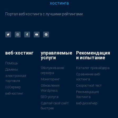
Портал веб-хостинга с лучшими рейтингами.
веб-хостинг
управляемые
Рекомендация
услуги
и испытание
Помощь
Обслуживание
Каталог провайдера
Домены
сервера
Сравнение веб-
электронная
Мониторинг
хостинга
торговля
Обновления
Скоростной тест
(v)Сервер
Wordpress
Рекомендация
веб-хостинг
SEO-услуга
Хостинга
Сделай свой сайт
веб-дизайнер
быстрее