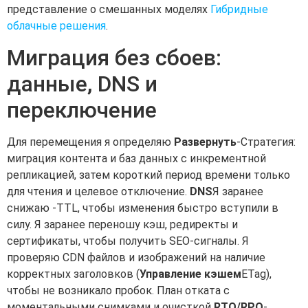
представление о смешанных моделях
Гибридные
облачные решения
.
Миграция без сбоев:
данные, DNS и
переключение
Для перемещения я определяю
Развернуть
-Стратегия:
миграция контента и баз данных с инкрементной
репликацией, затем короткий период времени только
для чтения и целевое отключение.
DNS
Я заранее
снижаю -TTL, чтобы изменения быстро вступили в
силу. Я заранее переношу кэш, редиректы и
сертификаты, чтобы получить SEO-сигналы. Я
проверяю CDN файлов и изображений на наличие
корректных заголовков (
Управление кэшем
ETag),
чтобы не возникало пробок. План отката с
моментальными снимками и очисткой
RTO/RPO
-