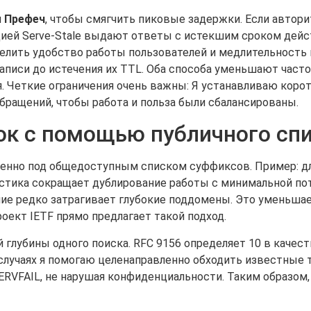
и
Префеч
, чтобы смягчить пиковые задержки. Если авто
ией Serve-Stale выдают ответы с истекшим сроком дейст
делить удобство работы пользователей и медлительност
записи до истечения их TTL. Оба способа уменьшают часто
. Четкие ограничения очень важны: Я устанавливаю корот
обращений, чтобы работа и польза были сбалансированы.
к с помощью публичного сп
енно под общедоступным списком суффиксов. Пример: для 
ристика сокращает дублирование работы с минимальной п
ие редко затрагивает глубокие поддомены. Это уменьша
оект IETF прямо предлагает такой подход.
 глубины одного поиска. RFC 9156 определяет 10 в качест
х случаях я помогаю целенаправленно обходить известные 
ERVFAIL, не нарушая конфиденциальности. Таким образом,