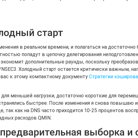
олодный старт
менения в реальном времени, и полагаться на достаточно 
тностью попадут в цепочку делегирования неподготовле
 экономит дополнительные раунды, поскольку преобразо
SEC3. Холодный старт остается критически важным, нап
ю вас к этому компактному документу
Стратегии кэширова
е для меньшей нагрузки, достаточно короткие для переме
странялись быстрее. После изменения я снова повышаю и
е, так как на DNS часто приходится 10-25 процентов восп
адных расходов QMIN.
 предварительная выборка и 