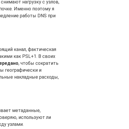
снимают нагрузку с узлов,
почке. Именно поэтому я
медление работы DNS при
оящий канал, фактическая
акими как PSL+1. В своих
ередано
, чтобы сократить
ры географически и
ельные накладные расходы,
ивает метаданные,
оверяю, используют ли
ду узлами.