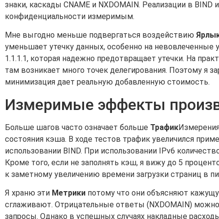
знаки, каскады CNAME и NXDOMAIN. Реализации в BIND 
конфиденциальности измеримым.
Мне выгодно меньше подвергаться воздействию
Ярлы
уменьшает утечку данных, особенно на невовлеченные у
1.1.1.1, которая надежно предотвращает утечки. На пр
там возникает много точек делегирования. Поэтому я за
минимизация дает реальную добавленную стоимость.
Измеримые эффекты произв
Больше шагов часто означает больше
Трафик
Измерения 
состояния кэша. В ходе тестов трафик увеличился приме
использовании BIND. При использовании IPv6 количество
Кроме того, если не заполнять кэш, я вижу до 5 проце
к заметному увеличению времени загрузки страниц в 
Я храню эти
Метрики
потому что они объясняют кажущу
сглаживают. Отрицательные ответы (NXDOMAIN) можно 
запросы. Однако в успешных случаях накладные расход