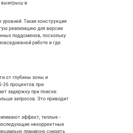
т выигрыш в
е уровней. Такая конструкция
огую реализацию для версии
енных поддоменов, поскольку
повседневной работе и где
ти от глубины зоны и
5-26 процентов при
ает задержку при поиске.
ольше запросов. Это приводит
иливают эффект, теплые -
 последующие некорректные
пециально планирую снизить