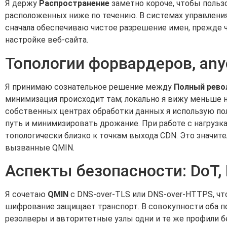
Я держу
Распространение
заметно короче, чтобы польз
расположенных ниже по течению. В системах управления
сначала обеспечиваю чистое разрешение имен, прежде 
настройке веб-сайта.
Топологии форвардеров, any
Я принимаю сознательное решение между
Полный рево
минимизация происходит там; локально я вижу меньше н
собственных центрах обработки данных я использую по
путь и минимизировать дрожание. При работе с нагрузка
топологически близко к точкам выхода CDN. Это значит
вызванные QMIN.
Аспекты безопасности: DoT,
Я сочетаю
QMIN
с DNS-over-TLS или DNS-over-HTTPS, чт
шифрование защищает транспорт. В совокупности оба п
резолверы и авторитетные узлы одни и те же профили б