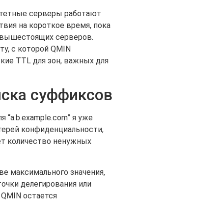
ритетные серверы работают
вия на короткое время, пока
ь вышестоящих серверов.
ту, с которой QMIN
кие TTL для зон, важных для
иска суффиксов
“a.b.example.com” я уже
отерей конфиденциальности,
ет количество ненужных
ве максимального значения,
точки делегирования или
 QMIN остается