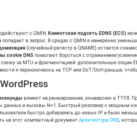
одействуют с QMIN.
Клиентская подсеть EDNS (ECS)
мож
а попадает в запрос. В средах с QMIN я намеренно уменьш
ндомизация
(случайный регистр в QNAME) остается совм
лы cookie DNS
помогают бороться с отражением/усилени
Я слежу за MTU и фрагментацией: дополнительные опции 
имости я переключаюсь на TCP или DoT/DoH раньше, чтоб
 WordPress
исекунды
влияют на ранжирование, конверсию и TTFB. П
ы данных и вызовы N+1. Быстрый резолвер с мощным кэ
ьзователи быстро добирались до новых IP и было меньш
уть на этот компактный документ
Архитектура DNS
, котор