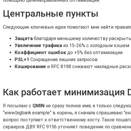
помощью целенаправленных оптимизаций.
Центральные пункты
Следующие ключевые идеи помогают мне найти правил
Защита
благодаря меньшему количеству раскрыты
Увеличение трафика
из 15-26% с холодным кэшем
Коэффициент ошибок
до +5% без оптимизации
PSL+1
Сокращение лишних запросов
Кэширование
и RFC 8198 снижают накладные расх
Как работает минимизация 
Я посылаю с
QMIN
не сразу полное имя, а только следу
“www.bigbank.example” в корень, я сначала спрашиваю “e
вопрос поступает к ответственному хосту. Такое поша
серверов ДВУ. RFC 9156 уточняет поведение по сравнен