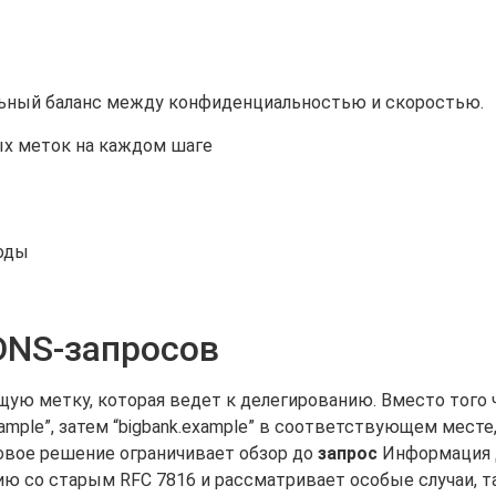
ьный баланс между конфиденциальностью и скоростью.
х меток на каждом шаге
оды
DNS-запросов
ющую метку, которая ведет к делегированию. Вместо того
xample”, затем “bigbank.example” в соответствующем месте
говое решение ограничивает обзор до
запрос
Информация д
ию со старым RFC 7816 и рассматривает особые случаи, 