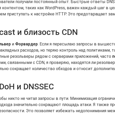
ователи получали постоянный опыт. Быстрые ответы DNS 
 контентом, таких как WordPress, важен каждый шаг в це
чем приступать к настройке HTTP. Это предотвращает за
cast и близость CDN
львер
и
Форвардер
. Если я пересылаю запросы в вышест
акладных расходов, но теряю контроль над политиками, т
лные резольверы рядом с серверами приложений, часто
п
ми, связанными с CDN, я проверяю, находятся ли резолве
ельно сокращает количество обходов и относит дополнит
 DoH и DNSSEC
обы никто не читал запросы в пути. Минимизация огранич
одхода значительно сокращают площадь атаки. Я также пр
езопасности. Это позволяет избежать недопонимания меж