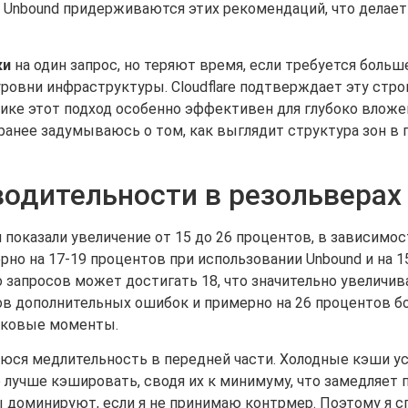
и Unbound придерживаются этих рекомендаций, что делае
ки
на один запрос, но теряют время, если требуется больш
ровни инфраструктуры. Cloudflare подтверждает эту стр
актике этот подход особенно эффективен для глубоко влож
ранее задумываюсь о том, как выглядит структура зон в 
одительности в резольверах
показали увеличение от 15 до 26 процентов, в зависимос
рно на 17-19 процентов при использовании Unbound и на 1
 запросов может достигать 18, что значительно увеличив
нтов дополнительных ошибок и примерно на 26 процентов б
пиковые моменты.
юся медлительность в передней части. Холодные кэши ус
лучше кэшировать, сводя их к минимуму, что замедляет
ы доминируют, если я не принимаю контрмер. Поэтому я с