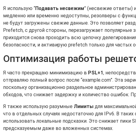
Я использую “
Подавать несвежим
” (несвежие ответы) 
медленно или временно недоступны, резолверы с функц
не будут загружены свежие данные. Это позволяет раз
Prefetch, с другой стороны, перезагружает популярные 
приходится снова проходить всю цепочку делегирования
безопасности, и активирую prefetch только для частых 
Оптимизация работы решето
Я часто прекращаю минимизацию в
PSL+1
, непосредств
отправляю полный вопрос после “example.com”. Эта эв
поскольку организационно раздельное администрирован
обходов, что снижает задержку и количество ошибок. Пр
Я также использую разумные
Лимиты
для максимальной
что в отдельных случаях недостаточно для IPv6. В таки
использовать локальные подсказки. Это снижает пики S
предсказуемым даже во вложенных системах.