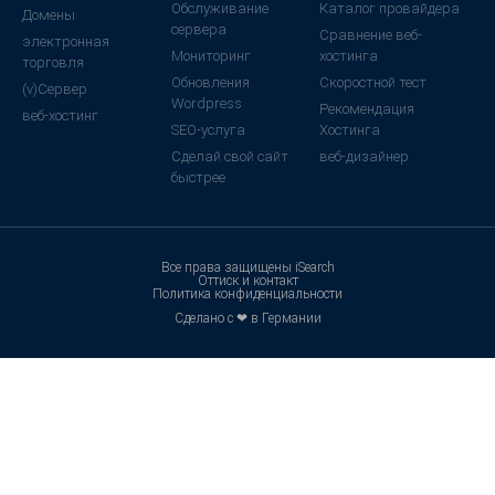
Обслуживание
Каталог провайдера
Домены
сервера
Сравнение веб-
электронная
Мониторинг
хостинга
торговля
Обновления
Скоростной тест
(v)Сервер
Wordpress
Рекомендация
веб-хостинг
SEO-услуга
Хостинга
Сделай свой сайт
веб-дизайнер
быстрее
Все права защищены iSearch
Оттиск и контакт
Политика конфиденциальности
Сделано с ❤ в Германии