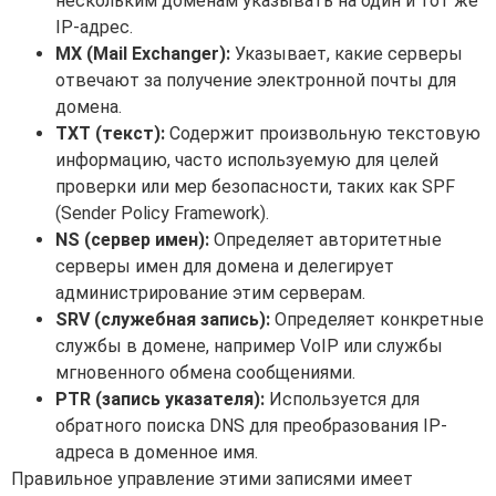
нескольким доменам указывать на один и тот же
IP-адрес.
MX (Mail Exchanger):
Указывает, какие серверы
отвечают за получение электронной почты для
домена.
TXT (текст):
Содержит произвольную текстовую
информацию, часто используемую для целей
проверки или мер безопасности, таких как SPF
(Sender Policy Framework).
NS (сервер имен):
Определяет авторитетные
серверы имен для домена и делегирует
администрирование этим серверам.
SRV (служебная запись):
Определяет конкретные
службы в домене, например VoIP или службы
мгновенного обмена сообщениями.
PTR (запись указателя):
Используется для
обратного поиска DNS для преобразования IP-
адреса в доменное имя.
Правильное управление этими записями имеет