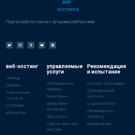
Портал веб-хостинга с лучшими рейтингами.
веб-хостинг
управляемые
Рекомендация
услуги
и испытание
Помощь
Обслуживание
Каталог провайдера
Домены
сервера
Сравнение веб-
электронная
Мониторинг
хостинга
торговля
Обновления
Скоростной тест
(v)Сервер
Wordpress
Рекомендация
веб-хостинг
SEO-услуга
Хостинга
Сделай свой сайт
веб-дизайнер
быстрее