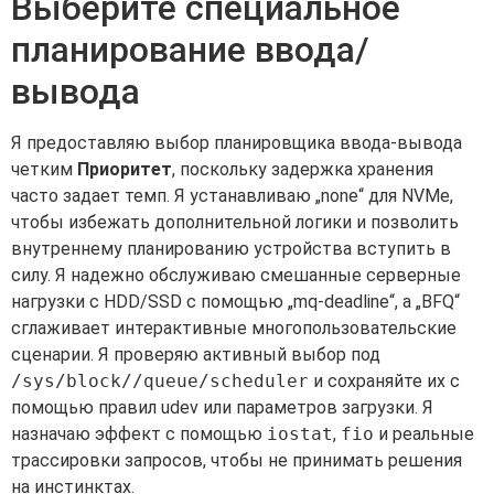
Выберите специальное
планирование ввода/
вывода
Я предоставляю выбор планировщика ввода-вывода
четким
Приоритет
, поскольку задержка хранения
часто задает темп. Я устанавливаю „none“ для NVMe,
чтобы избежать дополнительной логики и позволить
внутреннему планированию устройства вступить в
силу. Я надежно обслуживаю смешанные серверные
нагрузки с HDD/SSD с помощью „mq-deadline“, а „BFQ“
сглаживает интерактивные многопользовательские
сценарии. Я проверяю активный выбор под
/sys/block//queue/scheduler
и сохраняйте их с
помощью правил udev или параметров загрузки. Я
назначаю эффект с помощью
iostat
,
fio
и реальные
трассировки запросов, чтобы не принимать решения
на инстинктах.