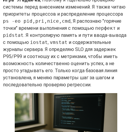
системы перед внесением изменений. Я также читаю
приоритеты процессов и распределение процессора
ps -eo pid,pri,nice,cmd
, Я распознаю "горячие
точки" времени выполнения с помощью
перфект
и
pidstat
. Я контролирую память и пути ввода-вывода
с помощью
iostat
,
vmstat
и содержательные
журналы сервера. Я определяю SLO для задержек
P95/P99 и соотношу их с метриками, чтобы иметь
возможность количественно оценить успех, а не
просто угадывать его. Только когда базовая линия
установлена, я меняю параметры шаг за шагом и
последовательно проверяю регрессии.