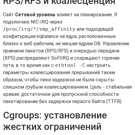
RPS/RFS и коалесценция
Сайт
Сетевой уровень
влияет на планирование. Я
подключаю NIC-IRQ через
/proc/irq/*/smp_affinity
или подходящей
конфигурации irqbalance на ядра, расположенные
близко к веб-рабочим, не мешая ядрам DB. Управление
приемом пакетов (RPS/RFS) и очередью передачи
(XPS) распределяют SoftIRQ и сокращают горячие
пути, в то время как с
ethtool -C
настроить
параметры коалесцирования прерываний таким
образом, чтобы пики задержки не были скрыты
слишком грубым коалесцированием. Цель - стабильная
кривая: достаточное для пропускной способности
пакетирование без задержки первого байта (TTFB).
Cgroups: установление
жестких ограничений