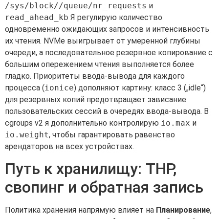
/sys/block//queue/nr_requests
и
read_ahead_kb
Я регулирую количество
одновременно ожидающих запросов и интенсивность
их чтения. NVMe выигрывает от умеренной глубины
очереди, а последовательное резервное копирование с
большим опережением чтения выполняется более
гладко. Приоритеты ввода-вывода для каждого
процесса (
ionice
) дополняют картину: класс 3 („idle“)
для резервных копий предотвращает зависание
пользовательских сессий в очередях ввода-вывода. В
cgroups v2 я дополнительно контролирую
io.max
и
io.weight
, чтобы гарантировать равенство
арендаторов на всех устройствах.
Путь к хранилищу: THP,
свопинг и обратная запись
Политика хранения напрямую влияет на
Планирование
,