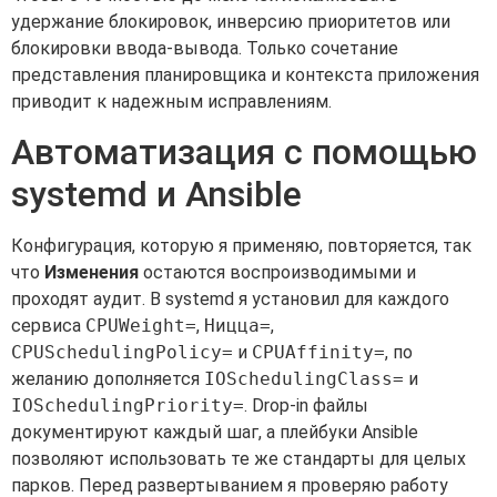
удержание блокировок, инверсию приоритетов или
блокировки ввода-вывода. Только сочетание
представления планировщика и контекста приложения
приводит к надежным исправлениям.
Автоматизация с помощью
systemd и Ansible
Конфигурация, которую я применяю, повторяется, так
что
Изменения
остаются воспроизводимыми и
проходят аудит. В systemd я установил для каждого
сервиса
CPUWeight=
,
Ницца=
,
CPUSchedulingPolicy=
и
CPUAffinity=
, по
желанию дополняется
IOSchedulingClass=
и
IOSchedulingPriority=
. Drop-in файлы
документируют каждый шаг, а плейбуки Ansible
позволяют использовать те же стандарты для целых
парков. Перед развертыванием я проверяю работу