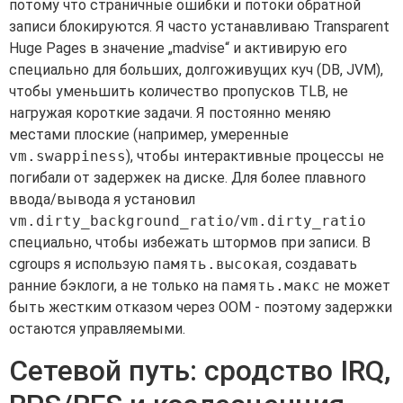
потому что страничные ошибки и потоки обратной
записи блокируются. Я часто устанавливаю Transparent
Huge Pages в значение „madvise“ и активирую его
специально для больших, долгоживущих куч (DB, JVM),
чтобы уменьшить количество пропусков TLB, не
нагружая короткие задачи. Я постоянно меняю
местами плоские (например, умеренные
vm.swappiness
), чтобы интерактивные процессы не
погибали от задержек на диске. Для более плавного
ввода/вывода я установил
vm.dirty_background_ratio
/
vm.dirty_ratio
специально, чтобы избежать штормов при записи. В
cgroups я использую
память.высокая
, создавать
ранние бэклоги, а не только на
память.макс
не может
быть жестким отказом через OOM - поэтому задержки
остаются управляемыми.
Сетевой путь: сродство IRQ,