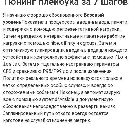
Тюнинг плейбука за 7 шагов
Я начинаю с хорошо обоснованного
Базовый
уровень
Показатели процессора, ввода-вывода, памяти
и задержки с помощью репрезентативной нагрузки.
Затем я разделяю интерактивные и пакетные рабочие
нагрузки с помощью nice, affinity и cgroups. Затем я
оптимизирую планировщик ввода-вывода для каждого
устройства и контролирую эффекты с помощью
fio
и
iostat
. Затем я тщательно настраиваю параметры
CFS и сравниваю P95/P99 до и после изменения.
Политики реального времени используются только в
четко определенных особых случаях, и всегда со
сторожевыми собаками. Наконец, я автоматизирую
все с помощью systemd/Ansible и документирую
обоснования непосредственно в развертываниях.
Запланированный путь отката всегда остается
наготове на случай отклонения метрик.