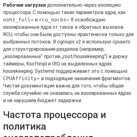
Рабочие нагрузки
дополнительно через изоляцию
процессора. С помощью таких параметров ядра, как
nohz_full=
и
rcu_nocbs=
Я освобождаю
изолированные ядра от тиков и обратных вызовов
RCU, чтобы они были доступны практически только для
выбранных потоков. В cgroups v2 я использую cpusets
для структурирования разделов (например,
„изолированные“ против „root/housekeeping“) и держу
таймеры, Ksoftirqd и IRQ на выделенных ядрах
housekeeping. Systemd поддерживает это с помощью
CPUAffinity=
и подходящие назначения фрагментов.
Чистая документация важна для того, чтобы общая
служба случайно не оказалась на изолированных ядрах
и не нарушила бюджет задержки.
Частота процессора и
политика