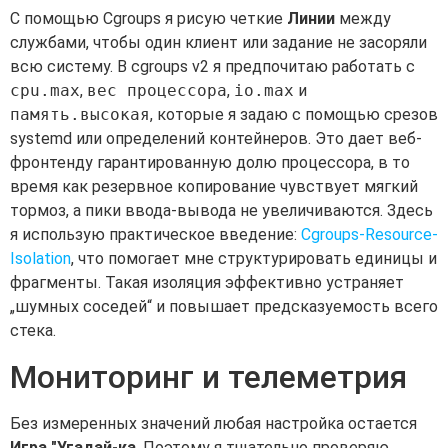
С помощью Cgroups я рисую четкие
Линии
между
службами, чтобы один клиент или задание не засоряли
всю систему. В cgroups v2 я предпочитаю работать с
cpu.max
,
вес процессора
,
io.max
и
память.высокая
, которые я задаю с помощью срезов
systemd или определений контейнеров. Это дает веб-
фронтенду гарантированную долю процессора, в то
время как резервное копирование чувствует мягкий
тормоз, а пики ввода-вывода не увеличиваются. Здесь
я использую практическое введение:
Cgroups-Resource-
Isolation
, что помогает мне структурировать единицы и
фрагменты. Такая изоляция эффективно устраняет
„шумных соседей“ и повышает предсказуемость всего
стека.
Мониторинг и телеметрия
Без измеренных значений любая настройка остается
Игра "Угадай-ка
, Поэтому я тщательно проверяю