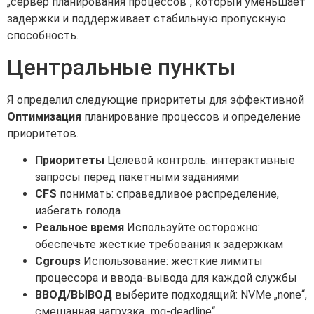
„сервер планирования процессов“, который уменьшает
задержки и поддерживает стабильную пропускную
способность.
Центральные пункты
Я определил следующие приоритеты для эффективной
Оптимизация
планирование процессов и определение
приоритетов.
Приоритеты
Целевой контроль: интерактивные
запросы перед пакетными заданиями
CFS
понимать: справедливое распределение,
избегать голода
Реальное время
Используйте осторожно:
обеспечьте жесткие требования к задержкам
Cgroups
Использование: жесткие лимиты
процессора и ввода-вывода для каждой службы
ВВОД/ВЫВОД
выберите подходящий: NVMe „none“,
смешанная нагрузка „mq-deadline“