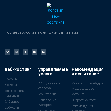
Портал веб-хостинга с лучшими рейтингами.
веб-хостинг
управляемые
Рекомендация
услуги
и испытание
Помощь
Обслуживание
Каталог провайдера
Домены
сервера
Сравнение веб-
электронная
Мониторинг
хостинга
торговля
Обновления
Скоростной тест
(v)Сервер
Wordpress
Рекомендация
веб-хостинг
SEO-услуга
Хостинга