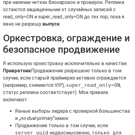
при наличии четких блокировок и проверок. Реплики
остаются защищенными от случайных записей с
read_only=ON и super_read_only=ON до тех пор, пока я
явно не разрешу
выпуск
.
Оркестровка, ограждение и
безопасное продвижение
Я использую оркестровку исключительно в качестве
Привратник
Продвижение разрешено только в том
случае, если старый праймериз активно ограждается
(например, снимается VIP),
super_read_only=ON
,
статус реплики соответствует). Мои правила
включают:
Явные выборы лидера с проверкой большинства
и „
no-dual-primary
“замок
Продвижение только в том случае, если
server_uuid
недвусмысленно,
только для