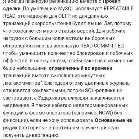
Я всегда планирую репликацию вместе с
Проект
сделки
. По умолчанию MySQL использует REPEATABLE
READ: это надежно для OLTP, но для длинных
транзакций скорость чтения будет выше.
Лаг
, потому
что сохраняется много старых версий. Для рабочих
нагрузок с большим количеством выборочных
обновлений я иногда использую READ COMMITTED,
чтобы уменьшить количество блокировок и побочных
эффектов. Я слежу за тем, чтобы пакетные изменения
были небольшими,
ограниченный во времени
транзакций вместо выполнения минутных
„мегакоммитов“. Благодаря этому двоичные журналы
становятся компактными, потоки SQL-реплики не
застревают, а
Задержка репликации
накапливается
медленнее. Я также избегаю недетерминированных
функций в форме оператора (например, NOW() без
фиксации), если не хочу использовать
Основанные на
рядах
повторить - в противном случае я рискую
получить дивергенцию.