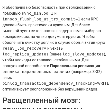
Я обеспечиваю безопасность при столкновении с
помощью
sync_binlog=1
и
innodb_flush_log_at_trx_commit=1
если RPO
должен быть практически нулевым. Для более
высокой чувствительности к задержкам я выбираю
компромиссы, но четко документирую их. Чтобы
обеспечить очистку реплик в случае сбоя, я активирую
relay_log_recovery
и уехать
log_replica_updates
(ранее
log_slave_updates
),
чтобы каскады оставались стабильными. Для
пропускной способности
Параллельная репликация
:
реплика_параллельных_рабочих
(например, 8-32)
плюс
binlog_transaction_dependency_tracking
=WRIT
оптимизирует расположение без нарушений рядов.
Расщепленный мозг: