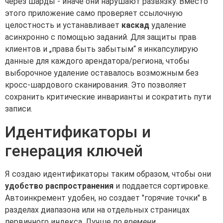
через шарды - иначе они нарушают развязку. Вместо
этого приложение само проверяет ссылочную
целостность и устанавливает
каскад
удаление
асинхронно с помощью заданий. Для защиты прав
клиентов и „права быть забытым“ я инкапсулирую
данные для каждого арендатора/региона, чтобы
выборочное удаление оставалось возможным без
кросс-шардового сканирования. Это позволяет
сохранить критические инварианты и сократить пути
записи.
Идентификаторы и
генерация ключей
Я создаю идентификаторы таким образом, чтобы они
удобство распространения
и поддается сортировке.
Автоинкремент удобен, но создает "горячие точки" в
разделах диапазона или на отдельных страницах
первичного индекса. Лучше
по времени