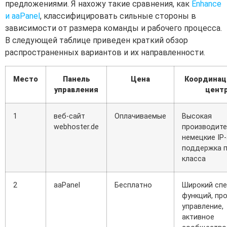
предложениями. Я нахожу такие сравнения, как
Enhance
и aaPanel
, классифицировать сильные стороны в
зависимости от размера команды и рабочего процесса.
В следующей таблице приведен краткий обзор
распространенных вариантов и их направленности.
Место
Панель
Цена
Координац
управления
цент
1
веб-сайт
Оплачиваемые
Высокая
webhoster.de
производите
немецкие IP
поддержка 
класса
2
aaPanel
Бесплатно
Широкий спе
функций, пр
управление,
активное