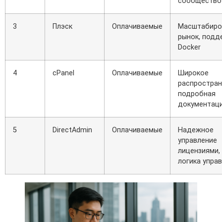
сообщество
3
Плэск
Оплачиваемые
Масштабиро
рынок, подд
Docker
4
cPanel
Оплачиваемые
Широкое
распростран
подробная
документац
5
DirectAdmin
Оплачиваемые
Надежное
управление
лицензиями,
логика упра