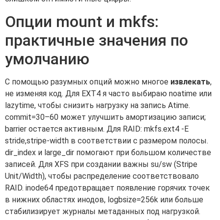
Опции mount и mkfs:
практичные значения по
умолчанию
С помощью разумных опций можно многое
извлекать
,
не изменяя код. Для EXT4 я часто выбираю noatime или
lazytime, чтобы снизить нагрузку на запись Atime.
commit=30–60 может улучшить амортизацию записи;
barrier остается активным. Для RAID: mkfs.ext4 -E
stride,stripe-width в соответствии с размером полосы.
dir_index и large_dir помогают при большом количестве
записей. Для XFS при создании важны su/sw (Stripe
Unit/Width), чтобы распределение соответствовало
RAID. inode64 предотвращает появление горячих точек
в нижних областях инодов, logbsize=256k или больше
стабилизирует журналы метаданных под нагрузкой.