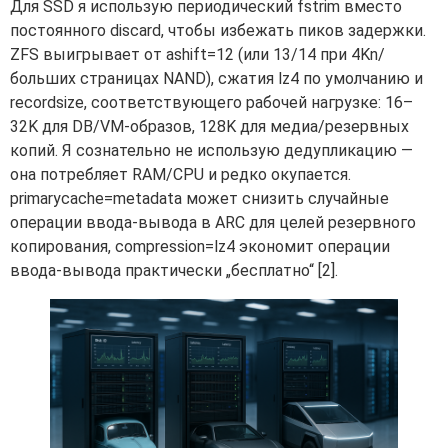
Для SSD я использую периодический fstrim вместо
постоянного discard, чтобы избежать пиков задержки.
ZFS выигрывает от ashift=12 (или 13/14 при 4Kn/
больших страницах NAND), сжатия lz4 по умолчанию и
recordsize, соответствующего рабочей нагрузке: 16–
32K для DB/VM-образов, 128K для медиа/резервных
копий. Я сознательно не использую дедупликацию —
она потребляет RAM/CPU и редко окупается.
primarycache=metadata может снизить случайные
операции ввода-вывода в ARC для целей резервного
копирования, compression=lz4 экономит операции
ввода-вывода практически „бесплатно“ [2].