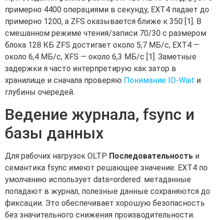
примерно 4400 операциями в секунду, EXT4 падает до
примерно 1200, а ZFS оказывается ближе к 350 [1]. В
смешанном режиме чтения/записи 70/30 с размером
блока 128 КБ ZFS достигает около 5,7 МБ/с, EXT4 —
около 6,4 МБ/с, XFS — около 6,3 МБ/с [1]. Заметные
задержки я часто интерпретирую как затор в
хранилище и сначала проверяю
Понимание IO-Wait
и
глубины очередей.
Ведение журнала, fsync и
базы данных
Для рабочих нагрузок OLTP
Последовательность
и
семантика fsync имеют решающее значение. EXT4 по
умолчанию использует data=ordered: метаданные
попадают в журнал, полезные данные сохраняются до
фиксации. Это обеспечивает хорошую безопасность
без значительного снижения производительности.