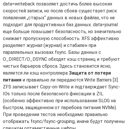
data=writeback позволяет достичь более высоких
скоростей записи, но после сбоев существует риск
появления „старых“ данных в новых файлах, что не
подходит для продуктивных баз данных. data=journal
еще больше повышает безопасность, но значительно
снижает пропускную способность. XFS эффективно
разделяет журнал (журнал) и стабилен при
параллельных вызовах fsync. Базы данных с
O_DIRECT/O_DSYNC обходят кэш страниц и требуют
чистых барьеров сброса. Здесь становится ясно,
является ли кэш контроллера
Защита от потери
питания
и правильно ли передаются Write Barriers [3].
ZFS записывает Copy-on-Write и подтверждает Sync-
IOs только после безопасного фиксации в ZIL
(особенно эффективно при использовании SLOG на
быстром, защищенном от перебоев питания NVMe).
При проведении тестов необходимо правильно
отображать fsync/fsync-grouping, иначе будут получены
слишком оптимистичные цифры.