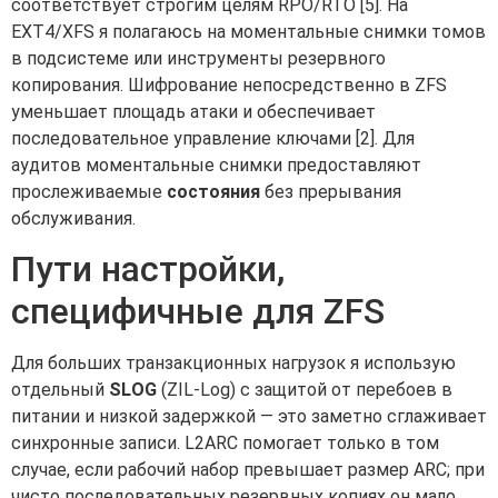
соответствует строгим целям RPO/RTO [5]. На
EXT4/XFS я полагаюсь на моментальные снимки томов
в подсистеме или инструменты резервного
копирования. Шифрование непосредственно в ZFS
уменьшает площадь атаки и обеспечивает
последовательное управление ключами [2]. Для
аудитов моментальные снимки предоставляют
прослеживаемые
состояния
без прерывания
обслуживания.
Пути настройки,
специфичные для ZFS
Для больших транзакционных нагрузок я использую
отдельный
SLOG
(ZIL-Log) с защитой от перебоев в
питании и низкой задержкой — это заметно сглаживает
синхронные записи. L2ARC помогает только в том
случае, если рабочий набор превышает размер ARC; при
чисто последовательных резервных копиях он мало