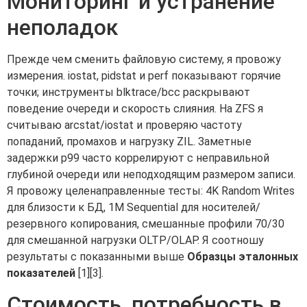
Мониторинг и устранение
неполадок
Прежде чем сменить файловую систему, я провожу
измерения. iostat, pidstat и perf показывают горячие
точки; инструменты blktrace/bcc раскрывают
поведение очереди и скорость слияния. На ZFS я
считываю arcstat/iostat и проверяю частоту
попаданий, промахов и нагрузку ZIL. Заметные
задержки p99 часто коррелируют с неправильной
глубиной очереди или неподходящим размером записи.
Я провожу целенаправленные тесты: 4K Random Writes
для близости к БД, 1M Sequential для носителей/
резервного копирования, смешанные профили 70/30
для смешанной нагрузки OLTP/OLAP. Я соотношу
результаты с показанными выше
Образцы эталонных
показателей
[1][3].
Стоимость, потребность в