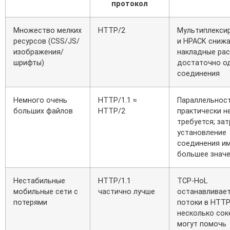
протокол
Множество мелких
HTTP/2
Мультиплекси
ресурсов (CSS/JS/
и HPACK сниж
изображения/
накладные рас
шрифты)
достаточно о
соединения
Немного очень
HTTP/1.1 ≈
Параллельнос
больших файлов
HTTP/2
практически н
требуется; за
установление
соединения и
большее знач
Нестабильные
HTTP/1.1
TCP‑HoL
мобильные сети с
частично лучше
останавливает
потерями
потоки в HTTP
несколько сок
могут помочь