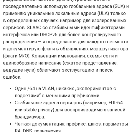
последовательно использую глобальные адреса (GUA) и
применяю уникальные локальные адреса (ULA) только
в определенных случаях, например для изолированных
сервисов. SLAAC со стабильными идентификаторами
интерфейса или DHCPv6 для более контролируемого
распределения — я определяюсь для каждого сегмента
и документирую флаги в объявлениях маршрутизатора
(флаги M/O). Конвенции именования, схемы сети и
единообразное написание (сжатое представление,
ведущие нули) облегчают эксплуатацию и поиск
ошибок.
Один /64 на VLAN, никаких „экспериментов с
подсетями“ с меньшими префиксами.
Стабильные адреса серверов (например, EUI-64
или stable privacy) для воспроизводимых записей
брандмауэра.
Четкая документация: префикс, шлюз, параметры
RA, DNS, полномочия.