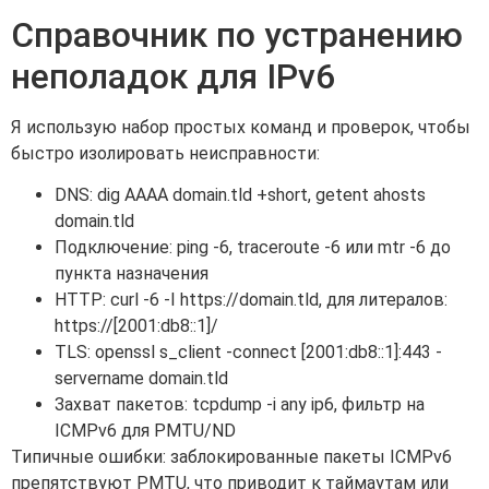
Справочник по устранению
неполадок для IPv6
Я использую набор простых команд и проверок, чтобы
быстро изолировать неисправности:
DNS: dig AAAA domain.tld +short, getent ahosts
domain.tld
Подключение: ping -6, traceroute -6 или mtr -6 до
пункта назначения
HTTP: curl -6 -I https://domain.tld, для литералов:
https://[2001:db8::1]/
TLS: openssl s_client -connect [2001:db8::1]:443 -
servername domain.tld
Захват пакетов: tcpdump -i any ip6, фильтр на
ICMPv6 для PMTU/ND
Типичные ошибки: заблокированные пакеты ICMPv6
препятствуют PMTU, что приводит к таймаутам или