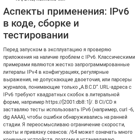
Аспекты применения: IPv6
в коде, сборке и
тестировании
Перед запуском в эксплуатацию я проверяю
приложения на наличие проблем с IPv6. Классическими
примерами являются жестко запрограммированные
литералы IPv4 в конфигурациях, регулярные
выражения, не допускающие двоеточия, или парсеры
журналов, понимающие только „A.B.C.D“. URL-адреса с
IPv6 требуют квадратных скобок в литеральной
форме, например https://[2001:db8::1]/. В CI/CD я
заставляю тесты использовать IPv6 (например, curl -6,
dig AAAA), чтобы ошибки обнаруживались на ранней
стадии. Я переосмысливаю ограничение скорости,
квоты и привязку сеансов: /64 может означать много
конечных устройств, поэтому я устанавливаю